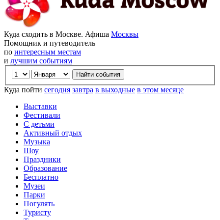
Куда сходить в Москве. Афиша
Москвы
Помощник и путеводитель
по
интересным местам
и
лучшим событиям
Куда пойти
сегодня
завтра
в выходные
в этом месяце
Выставки
Фестивали
С детьми
Активный отдых
Музыка
Шоу
Праздники
Образование
Бесплатно
Музеи
Парки
Погулять
Туристу