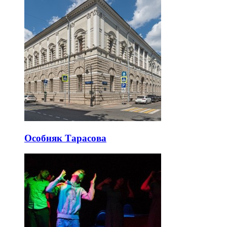
Особняк Тарасова