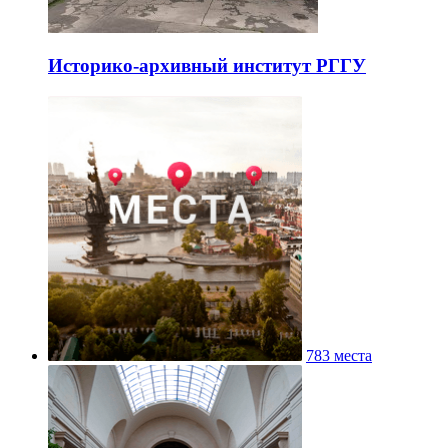
Историко-архивный институт РГГУ
783 места