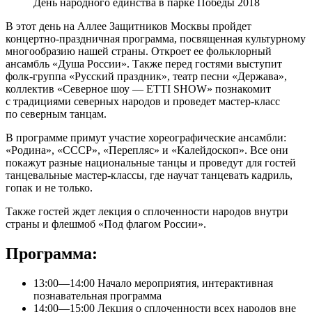
День народного единства в парке Победы 2018
В этот день на Аллее Защитников Москвы пройдет
концертно-праздничная программа, посвященная культурному
многообразию нашей страны. Откроет ее фольклорный
ансамбль «Душа России». Также перед гостями выступит
фолк-группа «Русский праздник», театр песни «Держава»,
коллектив «Северное шоу — ETTI SHOW» познакомит
с традициями северных народов и проведет мастер-класс
по северным танцам.
В программе примут участие хореографические ансамбли:
«Родина», «СССР», «Перепляс» и «Калейдоскоп». Все они
покажут разные национальные танцы и проведут для гостей
танцевальные мастер-классы, где научат танцевать кадриль,
гопак и не только.
Также гостей ждет лекция о сплоченности народов внутри
страны и флешмоб «Под флагом России».
Программа:
13:00—14:00 Начало мероприятия, интерактивная
познавательная программа
14:00—15:00 Лекция о сплоченности всех народов вне