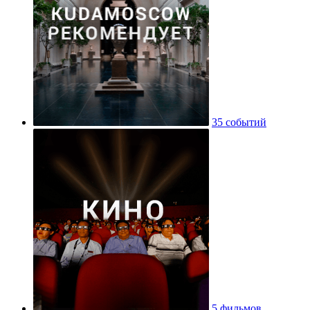
35 событий
5 фильмов