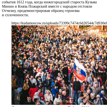
события 1612 года, когда нижегородский староста Кузьма
Минин и Князь Пожарский вместе с народом отстояли
Отчизну, продемонстрировав образец героизма
и сплоченности.
https://kudamoscow.ru/uploads/73399c7474c6d26544c7d930e