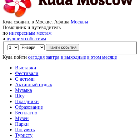
Куда сходить в Москве. Афиша
Москвы
Помощник и путеводитель
по
интересным местам
и
лучшим событиям
Куда пойти
сегодня
завтра
в выходные
в этом месяце
Выставки
Фестивали
С детьми
Активный отдых
Музыка
Шоу
Праздники
Образование
Бесплатно
Музеи
Парки
Погулять
Туристу