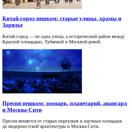
Китай-город пешком: старые улицы, храмы и
Зарядье
Китай-город — не одна улица, а исторический район между
Красной площадью, Лубянкой и Москвой-рекой.
Пресня пешком: зоопарк, планетарий, авангард
и Москва-Сити
Пресня меняется от старых переулков и научных площадок
до модернистской архитектуры и Москва-Сити.