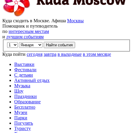
Куда сходить в Москве. Афиша
Москвы
Помощник и путеводитель
по
интересным местам
и
лучшим событиям
Куда пойти
сегодня
завтра
в выходные
в этом месяце
Выставки
Фестивали
С детьми
Активный отдых
Музыка
Шоу
Праздники
Образование
Бесплатно
Музеи
Парки
Погулять
Туристу