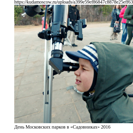
https://kudamoscow.ru/uploads/a399e59ef86847c8878e25eff63
День Московских парков в «Садовниках» 2016