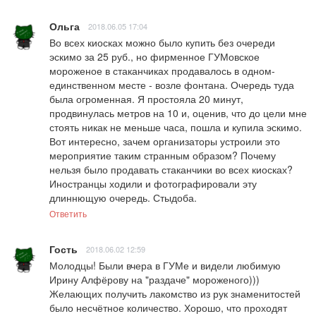
Ольга
2018.06.05 17:04
Во всех киосках можно было купить без очереди 
эскимо за 25 руб., но фирменное ГУМовское 
мороженое в стаканчиках продавалось в одном-
единственном месте - возле фонтана. Очередь туда 
была огроменная. Я простояла 20 минут, 
продвинулась метров на 10 и, оценив, что до цели мне 
стоять никак не меньше часа, пошла и купила эскимо. 
Вот интересно, зачем организаторы устроили это 
мероприятие таким странным образом? Почему 
нельзя было продавать стаканчики во всех киосках? 
Иностранцы ходили и фотографировали эту 
длиннющую очередь. Стыдоба.
Ответить
Гость
2018.06.02 12:59
Молодцы! Были вчера в ГУМе и видели любимую 
Ирину Алфёрову на "раздаче" мороженого))) 
Желающих получить лакомство из рук знаменитостей 
было несчётное количество. Хорошо, что проходят 