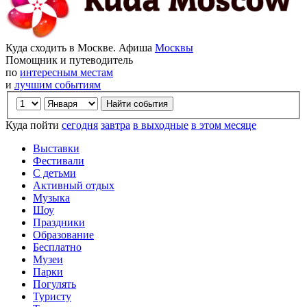
Куда сходить в Москве. Афиша
Москвы
Помощник и путеводитель
по
интересным местам
и
лучшим событиям
Куда пойти
сегодня
завтра
в выходные
в этом месяце
Выставки
Фестивали
С детьми
Активный отдых
Музыка
Шоу
Праздники
Образование
Бесплатно
Музеи
Парки
Погулять
Туристу