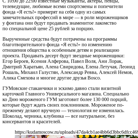
С 10:00 до 22:00 известные музыканты, актеры, певцы,
телеведущие, любимые всеми спортсмены и попечители
фонда «Я есть!» примерят на себя одну из самых
замечательных профессий в мире — в роли мороженщиков
у фонтана они будут продавать знаменитое лакомство
по специальной цене 25 рублей за порцию.
Вырученные средства будут потрачены на программы
благотворительного фонда «Я есть!» по изменению
отношения общества к особенным детям и реализацию
проекта. Продавать десерт будут звездные мороженщики:
Егор Бероев, Ксения Алферова, Павел Воля, Ани Лорак,
Дмитрий Харатьян, Алена Свиридова, Елена Летучая, Леонид
Рошаль, Михаил Галустян, Александр Ревва, Алексей Немов,
Алика Смехова и многие другие друзья Bosco.
ГУМовские стаканчики и эскимо давно стали визитной
карточкой Главного Универсального магазина. Специально
ко Дню мороженого ГУМ заготовит более 130 000 порций,
которые будут ждать своих поклонников. Мороженое по-
прежнему делают вручную — технология не изменилась.
Шоколад, черника, клубника — все натуральное, без
консервантов и красителей.
https://kudamoscow.ru/uploads/47da4cb1ae4bb6d3bbc6dfcc46