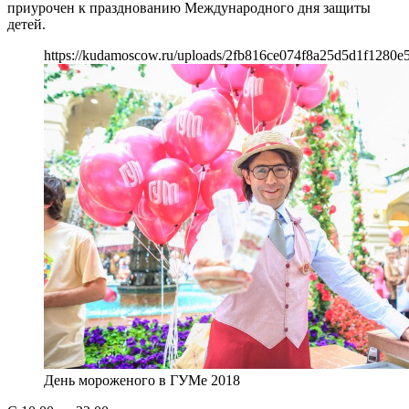
приурочен к празднованию Международного дня защиты
детей.
https://kudamoscow.ru/uploads/2fb816ce074f8a25d5d1f1280e5
День мороженого в ГУМе 2018