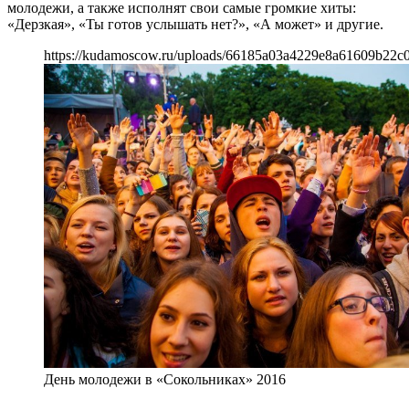
молодежи, а также исполнят свои самые громкие хиты:
«Дерзкая», «Ты готов услышать нет?», «А может» и другие.
https://kudamoscow.ru/uploads/66185a03a4229e8a61609b22c
День молодежи в «Сокольниках» 2016