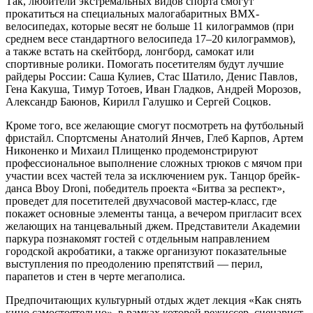
Так, любители экстремальных видов спорта смогут
прокатиться на специальных малогабаритных BMX-
велосипедах, которые весят не больше 11 килограммов (при
среднем весе стандартного велосипеда 17–20 килограммов),
а также встать на скейтборд, лонгборд, самокат или
спортивные ролики. Помогать посетителям будут лучшие
райдеры России: Саша Кулиев, Стас Шатило, Денис Павлов,
Гена Какуша, Тимур Тотоев, Иван Гладков, Андрей Морозов,
Александр Баюнов, Кирилл Галушко и Сергей Соцков.
Кроме того, все желающие смогут посмотреть на футбольный
фристайл. Спортсмены Анатолий Янчев, Глеб Карпов, Артем
Никоненко и Михаил Плищенко продемонстрируют
профессиональное выполнение сложных трюков с мячом при
участии всех частей тела за исключением рук. Танцор брейк-
данса Bboy Droni, победитель проекта «Битва за респект»,
проведет для посетителей двухчасовой мастер-класс, где
покажет основные элементы танца, а вечером пригласит всех
желающих на танцевальный джем. Представители Академии
паркура познакомят гостей с отдельным направлением
городской акробатики, а также организуют показательные
выступления по преодолению препятствий — перил,
парапетов и стен в черте мегаполиса.
Предпочитающих культурный отдых ждет лекция «Как снять
кино самостоятельно», в рамках которой режиссер, сценарист