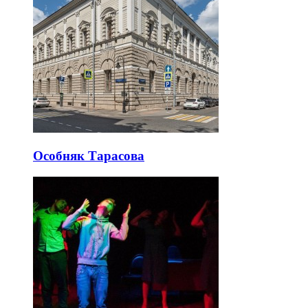
Особняк Тарасова