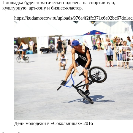
Площадка будет тематически поделена на спортивную,
культурную, арт-зону и бизнес-кластер.
https://kudamoscow.ru/uploads/976a4f2ffc371c6a02bc67de1ac
День молодежи в «Сокольниках» 2016