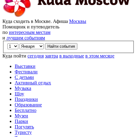
Куда сходить в Москве. Афиша
Москвы
Помощник и путеводитель
по
интересным местам
и
лучшим событиям
Куда пойти
сегодня
завтра
в выходные
в этом месяце
Выставки
Фестивали
С детьми
Активный отдых
Музыка
Шоу
Праздники
Образование
Бесплатно
Музеи
Парки
Погулять
Туристу