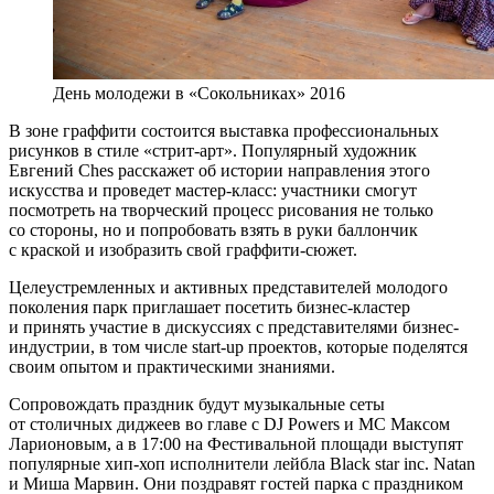
День молодежи в «Сокольниках» 2016
В зоне граффити состоится выставка профессиональных
рисунков в стиле «стрит-арт». Популярный художник
Евгений Ches расскажет об истории направления этого
искусства и проведет мастер-класс: участники смогут
посмотреть на творческий процесс рисования не только
со стороны, но и попробовать взять в руки баллончик
с краской и изобразить свой граффити-сюжет.
Целеустремленных и активных представителей молодого
поколения парк приглашает посетить бизнес-кластер
и принять участие в дискуссиях с представителями бизнес-
индустрии, в том числе start-up проектов, которые поделятся
своим опытом и практическими знаниями.
Сопровождать праздник будут музыкальные сеты
от столичных диджеев во главе с DJ Powers и MC Максом
Ларионовым, а в 17:00 на Фестивальной площади выступят
популярные хип-хоп исполнители лейбла Black star inc. Natan
и Миша Марвин. Они поздравят гостей парка с праздником