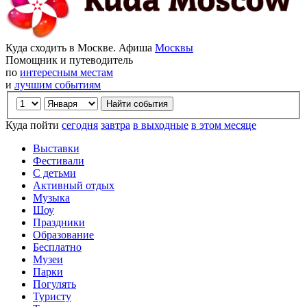
Куда сходить в Москве. Афиша
Москвы
Помощник и путеводитель
по
интересным местам
и
лучшим событиям
Куда пойти
сегодня
завтра
в выходные
в этом месяце
Выставки
Фестивали
С детьми
Активный отдых
Музыка
Шоу
Праздники
Образование
Бесплатно
Музеи
Парки
Погулять
Туристу