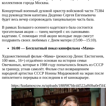
коллективов города Москвы.
Концертный военный духовой оркестр войсковой части 75384
под руководством капитана Диденко Сергея Евгеньевича
будет весь вечер сопровождать танцевальную часть бала.
В рамках Большого осеннего кадетского бала состоится
трогательная акция — танец матерей с их сыновьями-
кадетами. С помощью этой акции молодые люди смогут
поздравить своих любимых с Днем матери (15:00—15:10).
16:00 — Бесплатный показ кинофильма «Мама»
Художественный фильм «Мама» (режиссер Денис Евстигнеев,
100 мин., 16+) отдалённо основан на истории семьи
Овечкиных, которые в 1988 году попытались бежать из СССР
за границу, угнав самолёт. Фильм стал возвращением
народной артистки СССР Нонны Мордюковой на экран после
пятилетнего перерыва и последним в её кинокарьере.
https://kudamoscow.ru/uploads/188f987fdcd4522af60ba0ef5f4