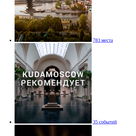
783 места
35 событий