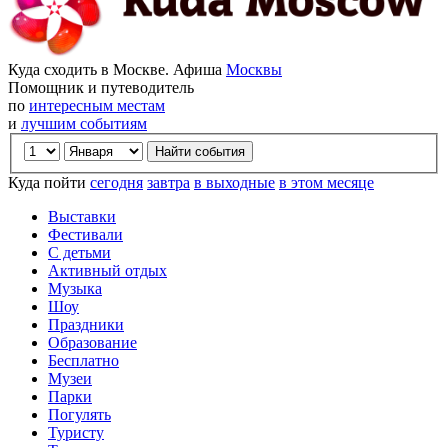
Куда сходить в Москве. Афиша
Москвы
Помощник и путеводитель
по
интересным местам
и
лучшим событиям
Куда пойти
сегодня
завтра
в выходные
в этом месяце
Выставки
Фестивали
С детьми
Активный отдых
Музыка
Шоу
Праздники
Образование
Бесплатно
Музеи
Парки
Погулять
Туристу