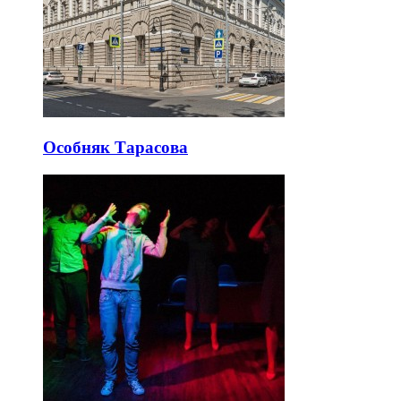
Особняк Тарасова