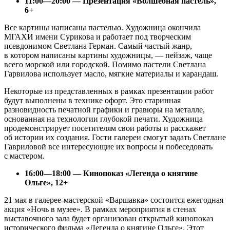
11:00—20:00 — Презентация «Волшебная пастель»,
6+
Все картины написаны пастелью. Художница окончила
МГАХИ имени Сурикова и работает под творческим
псевдонимом Светлана Герман. Самый частый жанр,
в котором написаны картины художницы, — пейзаж, чаще
всего морской или городской. Помимо пастели Светлана
Гарвилова использует масло, мягкие материалы и карандаш.
Некоторые из представленных в рамках презентации работ
будут выполнены в технике офорт. Это старинная
разновидность печатной графики и гравюры на металле,
основанная на технологии глубокой печати. Художница
продемонстрирует посетителям свои работы и расскажет
об истории их создания. Гости галереи смогут задать Светлане
Гавриловой все интересующие их вопросы и побеседовать
с мастером.
16:00—18:00 — Кинопоказ «Легенда о княгине
Ольге», 12+
21 мая в галерее-мастерской «Варшавка» состоится ежегодная
акция «Ночь в музее». В рамках мероприятия в стенах
выставочного зала будет организован открытый кинопоказ
исторического фильма «Легенда о княгине Ольге». Этот