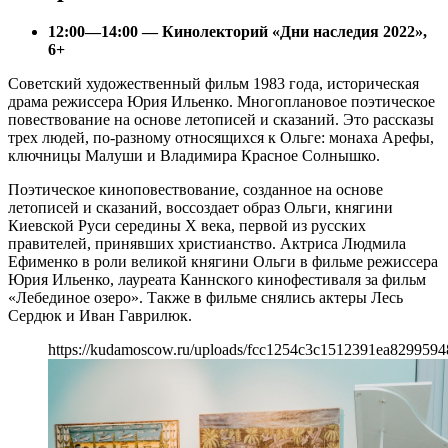
12:00—14:00 — Кинолекторий «Дни наследия 2022»,
6+
Советский художественный фильм 1983 года, историческая
драма режиссера Юрия Ильенко. Многоплановое поэтическое
повествование на основе летописей и сказаний. Это рассказы
трех людей, по-разному относящихся к Ольге: монаха Арефы,
ключницы Малуши и Владимира Красное Солнышко.
Поэтическое киноповествование, созданное на основе
летописей и сказаний, воссоздает образ Ольги, княгини
Киевской Руси середины X века, первой из русских
правителей, принявших христианство. Актриса Людмила
Ефименко в роли великой княгини Ольги в фильме режиссера
Юрия Ильенко, лауреата Каннского кинофестиваля за фильм
«Лебединое озеро». Также в фильме снялись актеры Лесь
Сердюк и Иван Гаврилюк.
https://kudamoscow.ru/uploads/fcc1254c3c1512391ea82995948