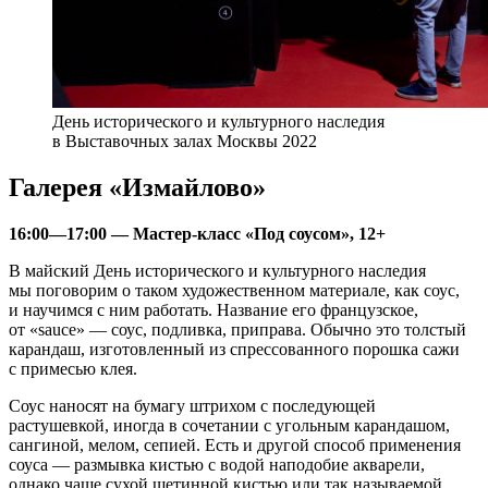
День исторического и культурного наследия
в Выставочных залах Москвы 2022
Галерея «Измайлово»
16:00—17:00 — Мастер-класс «Под соусом», 12+
В майский День исторического и культурного наследия
мы поговорим о таком художественном материале, как соус,
и научимся с ним работать. Название его французское,
от «sauce» — соус, подливка, приправа. Обычно это толстый
карандаш, изготовленный из спрессованного порошка сажи
с примесью клея.
Соус наносят на бумагу штрихом с последующей
растушевкой, иногда в сочетании с угольным карандашом,
сангиной, мелом, сепией. Есть и другой способ применения
соуса — размывка кистью с водой наподобие акварели,
однако чаще сухой щетинной кистью или так называемой