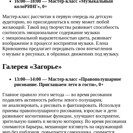
16:00—18:00 — Мастер-класс «Музыкальный
колоРИНГ», 0+
Мастер-класс рассчитан в первую очередь на детскую
аудиторию, но присоединиться к нему может любой
желающий. Такой вид творчества развивает способность
соотносить эмоциональное содержание музыки
с эмоциональной выразительностью цвета, развивает
воображение в процессе восприятия музыки. Елена
Кривошеева предлагает передавать свои впечатления
о музыке в рисунках, в образных движениях под музыку.
Галерея «Загорье»
13:00—14:00 — Мастер-класс «Правополушарное
рисование. Приглашаем лето в гости», 0+
Главное правило этого метода — во время рисования
подавлять активность работы левого полушария,
не анализировать, а рисовать и фантазировать. Используя
приемы правополушарного рисования, взрослые и дети
развивают когнитивные функции, улучшают восприятие,
зрительную память и мелкую моторику. Во время рисования
снимаются барьеры, мешающие взглянуть на окружающий
мир без шаблонов, повышается самооценка, снимается