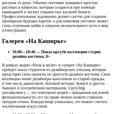
рисунок от руки. Обычно скетчами называют простые
рисунки и наброски, которые создаются при помощи
карандашей и легких отрывистых касаний бумаги.
Профессиональные художники делают скетчи для создания
прообразов будущих картин, а для новичков скетчинг может
стать отличным хобби и началом увлекательного пути в мир
иллюстрации.
Галерея «На Каширке»
18:00—18:40 — Показ upcycle-коллекции студии
дизайна костюма, 0+
В рамках акции «Ночь в музее» в галерее «На Каширке»
пройдет показ студентов из дизайнерских училищ, которые
представят свои проекты по uprecycle-дизайну костюма. Свои
коллекции юные дизайнеры выполняли из старой одежды,
в том числе джинсовой, бытовой ветоши, бумаги и других
бывших в употребелнии материалов. Upcycling
(апсайклинг) — это повторное вещей с приданием им новой
функциональности, его по праву можно назвать главным
трендом сезона. Каждая вещь уникальна, это можно считать
носибельным искусством.