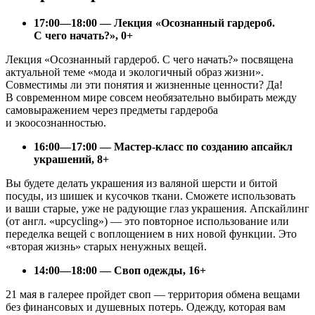
17:00—18:00 — Лекция «Осознанный гардероб.
С чего начать?», 0+
Лекция «Осознанный гардероб. С чего начать?» посвящена
актуальной теме «мода и экологичный образ жизни».
Совместимы ли эти понятия и жизненные ценности? Да!
В современном мире совсем необязательно выбирать между
самовыражением через предметы гардероба
и экоосознанностью.
16:00—17:00 — Мастер-класс по созданию апсайкл
украшений, 8+
Вы будете делать украшения из валяной шерсти и битой
посуды, из шишек и кусочков ткани. Сможете использовать
и ваши старые, уже не радующие глаз украшения. Апскайлинг
(от англ. «upcycling») — это повторное использование или
переделка вещей с воплощением в них новой функции. Это
«вторая жизнь» старых ненужных вещей.
14:00—18:00 — Своп одежды, 16+
21 мая в галерее пройдет своп — территория обмена вещами
без финансовых и душевных потерь. Одежду, которая вам