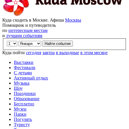
Куда сходить в Москве. Афиша
Москвы
Помощник и путеводитель
по
интересным местам
и
лучшим событиям
Куда пойти
сегодня
завтра
в выходные
в этом месяце
Выставки
Фестивали
С детьми
Активный отдых
Музыка
Шоу
Праздники
Образование
Бесплатно
Музеи
Парки
Погулять
Туристу