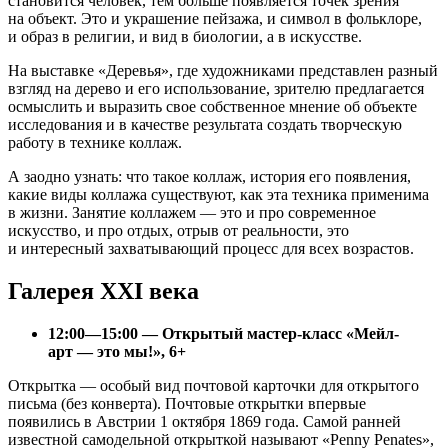
становится человек, тем больше появляется точек зрения
на объект. Это и украшение пейзажа, и символ в фольклоре,
и образ в религии, и вид в биологии, а в искусстве.
На выставке «Деревья», где художниками представлен разный
взгляд на дерево и его использование, зрителю предлагается
осмыслить и выразить свое собственное мнение об объекте
исследования и в качестве результата создать творческую
работу в технике коллаж.
А заодно узнать: что такое коллаж, история его появления,
какие виды коллажа существуют, как эта техника применима
в жизни. Занятие коллажем — это и про современное
искусство, и про отдых, отрыв от реальности, это
и интересный захватывающий процесс для всех возрастов.
Галерея XXI века
12:00—15:00 — Открытый мастер-класс «Мейл-
арт — это мы!», 6+
Открытка — особый вид почтовой карточки для открытого
письма (без конверта). Почтовые открытки впервые
появились в Австрии 1 октября 1869 года. Самой ранней
известной самодельной открыткой называют «Penny Penates»,