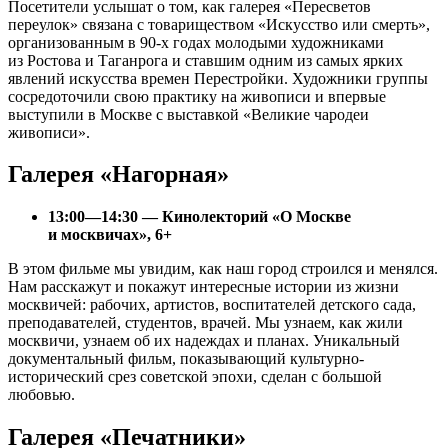
Посетители услышат о том, как галерея «Пересветов
переулок» связана с товариществом «Искусство или смерть»,
организованным в 90-х годах молодыми художниками
из Ростова и Таганрога и ставшим одним из самых ярких
явлений искусства времен Перестройки. Художники группы
сосредоточили свою практику на живописи и впервые
выступили в Москве с выставкой «Великие чародеи
живописи».
Галерея «Нагорная»
13:00—14:30 — Кинолекторий «О Москве
и москвичах», 6+
В этом фильме мы увидим, как наш город строился и менялся.
Нам расскажут и покажут интересные истории из жизни
москвичей: рабочих, артистов, воспитателей детского сада,
преподавателей, студентов, врачей. Мы узнаем, как жили
москвичи, узнаем об их надеждах и планах. Уникальный
документальный фильм, показывающий культурно-
исторический срез советской эпохи, сделан с большой
любовью.
Галерея «Печатники»