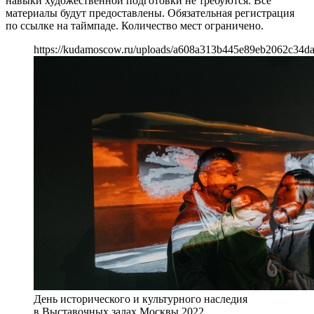
навыки художественной подготовки не требуются. Все
материалы будут предоставлены. Обязательная регистрация
по ссылке на таймпаде. Количество мест ограничено.
https://kudamoscow.ru/uploads/a608a313b445e89eb2062c34da
День исторического и культурного наследия
в Выставочных залах Москвы 2022