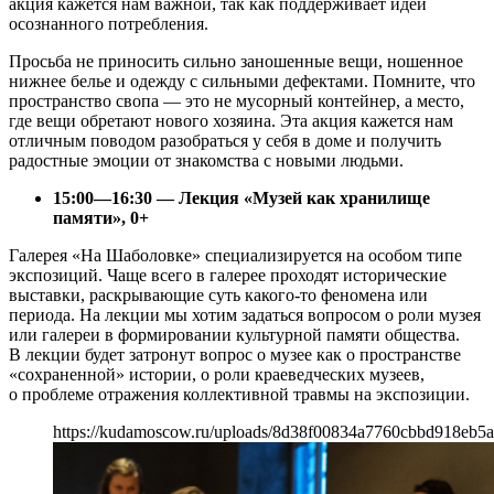
акция кажется нам важной, так как поддерживает идеи
осознанного потребления.
Просьба не приносить сильно заношенные вещи, ношенное
нижнее белье и одежду с сильными дефектами. Помните, что
пространство свопа — это не мусорный контейнер, а место,
где вещи обретают нового хозяина. Эта акция кажется нам
отличным поводом разобраться у себя в доме и получить
радостные эмоции от знакомства с новыми людьми.
15:00—16:30 — Лекция «Музей как хранилище
памяти», 0+
Галерея «На Шаболовке» специализируется на особом типе
экспозиций. Чаще всего в галерее проходят исторические
выставки, раскрывающие суть какого-то феномена или
периода. На лекции мы хотим задаться вопросом о роли музея
или галереи в формировании культурной памяти общества.
В лекции будет затронут вопрос о музее как о пространстве
«сохраненной» истории, о роли краеведческих музеев,
о проблеме отражения коллективной травмы на экспозиции.
https://kudamoscow.ru/uploads/8d38f00834a7760cbbd918eb5a