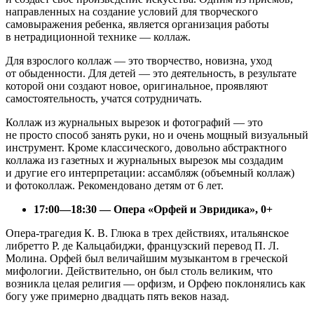
направленных на создание условий для творческого
самовыражения ребенка, является организация работы
в нетрадиционной технике — коллаж.
Для взрослого коллаж — это творчество, новизна, уход
от обыденности. Для детей — это деятельность, в результате
которой они создают новое, оригинальное, проявляют
самостоятельность, учатся сотрудничать.
Коллаж из журнальных вырезок и фотографий — это
не просто способ занять руки, но и очень мощный визуальный
инструмент. Кроме классического, довольно абстрактного
коллажа из газетных и журнальных вырезок мы создадим
и другие его интерпретации: ассамбляж (объемный коллаж)
и фотоколлаж. Рекомендовано детям от 6 лет.
17:00—18:30 — Опера «Орфей и Эвридика», 0+
Опера-трагедия К. В. Глюка в трех действиях, итальянское
либретто Р. де Кальцабиджи, французский перевод П. Л.
Молина. Орфей был величайшим музыкантом в греческой
мифологии. Действительно, он был столь великим, что
возникла целая религия — орфизм, и Орфею поклонялись как
богу уже примерно двадцать пять веков назад.