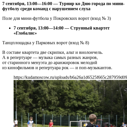
7 сентября, 13:00—16:00 — Турнир ко Дню города по мини-
футболу среди команд с нарушением слуха
Поле для мини-футбола у Покровских ворот (вход № 3)
7 сентября, 13:00—14:00 — Струнный квартет
«Глобалис»
Танцплощадка у Парковых ворот (вход № 8)
В составе квартета две скрипки, альт и виолончель.
А в репертуаре — музыка самых разных жанров,
от старинного менуэта до аранжировок мелодий
из кинофильмов и репертуара рок — и поп-музыкантов.
https://kudamoscow.ru/uploads/b6a26a1d6525f665c287959d0