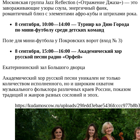
Московская группа Jazz Reflection («Отражение Джаза») — это
завораживающие узоры соула, энергичный фанк,
романтичный блюз с элементами афро-кубы и штрихами рока.
8 сентября, 10:00—14:00 — Турнир ко Дню Города
по мини-футболу среди детских команд
Поле для мини-футбола у Покровских ворот (вход № 3)
8 сентября, 15:00—16:00 — Академический хор
русской песни радио «Орфей»
Екатерининский зал Большого дворца
Академический хор русской песни уникален не только
количеством исполненного, но и широким охватом
музыкального фольклора различных краев России, показом
традиций и жанров разных сословий и эпох.
https://kudamoscow.ru/uploads/29fedd3ebae5436fcccc977b8b