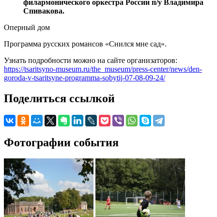
филармонического оркестра России п/у Владимира
Спивакова.
Оперный дом
Программа русских романсов «Снился мне сад».
Узнать подробности можно на сайте организаторов:
https://tsaritsyno-museum.ru/the_museum/press-center/news/den-
goroda-v-tsaritsyne-programma-sobytij-07-08-09-24/
Поделиться ссылкой
Фотографии события