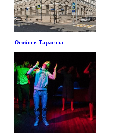
Особняк Тарасова