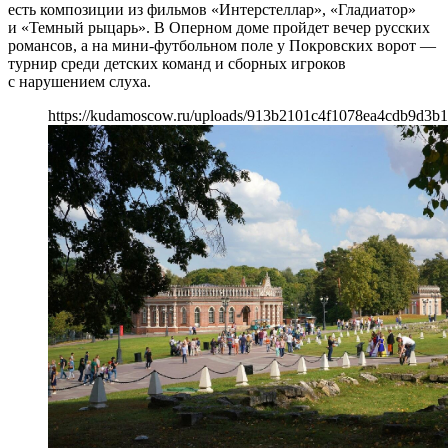
есть композиции из фильмов «Интерстеллар», «Гладиатор»
и «Темный рыцарь». В Оперном доме пройдет вечер русских
романсов, а на мини-футбольном поле у Покровских ворот —
турнир среди детских команд и сборных игроков
с нарушением слуха.
https://kudamoscow.ru/uploads/913b2101c4f1078ea4cdb9d3b1