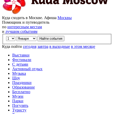
Куда сходить в Москве. Афиша
Москвы
Помощник и путеводитель
по
интересным местам
и
лучшим событиям
Куда пойти
сегодня
завтра
в выходные
в этом месяце
Выставки
Фестивали
С детьми
Активный отдых
Музыка
Шоу
Праздники
Образование
Бесплатно
Музеи
Парки
Погулять
Туристу