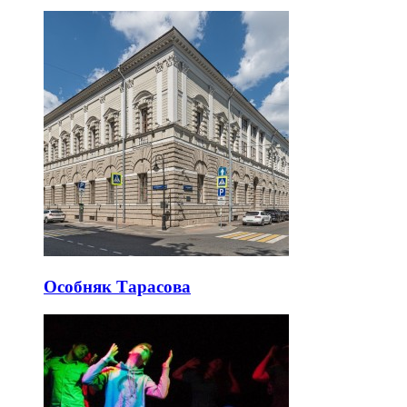
Особняк Тарасова