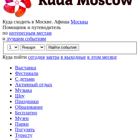
Куда сходить в Москве. Афиша
Москвы
Помощник и путеводитель
по
интересным местам
и
лучшим событиям
Куда пойти
сегодня
завтра
в выходные
в этом месяце
Выставки
Фестивали
С детьми
Активный отдых
Музыка
Шоу
Праздники
Образование
Бесплатно
Музеи
Парки
Погулять
Туристу