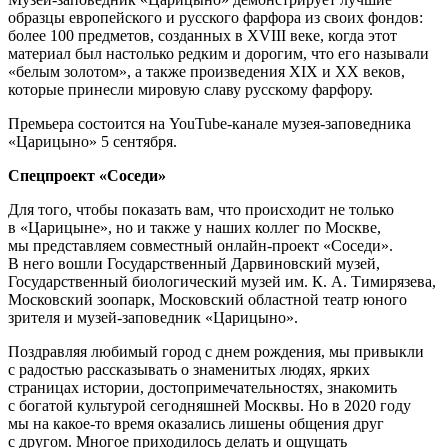
образцы европейского и русского фарфора из своих фондов:
более 100 предметов, созданных в XVIII веке, когда этот
материал был настолько редким и дорогим, что его называли
«белым золотом», а также произведения XIX и XX веков,
которые принесли мировую славу русскому фарфору.
Премьера состоится на YouTube-канале музея-заповедника
«Царицыно» 5 сентября.
Спецпроект «Соседи»
Для того, чтобы показать вам, что происходит не только
в «Царицыне», но и также у наших коллег по Москве,
мы представляем совместный онлайн-проект «Соседи».
В него вошли Государственный Дарвиновский музей,
Государственный биологический музей им. К. А. Тимирязева,
Московский зоопарк, Московский областной театр юного
зрителя и музей-заповедник «Царицыно».
Поздравляя любимый город с днем рождения, мы привыкли
с радостью рассказывать о знаменитых людях, ярких
страницах истории, достопримечательностях, знакомить
с богатой культурой сегодняшней Москвы. Но в 2020 году
мы на какое-то время оказались лишены общения друг
с другом. Многое приходилось делать и ощущать