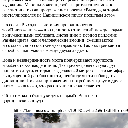
художника Марины Звягинцевой. «Притяжение» можно
рассматривать как продолжение проекта «Выход», который
инсталлировался на Царицынском пруду прошлым летом.
Но если «Выход» — история про одиночество,
то «Притяжение» — про ценность отношений между людьми,
вынужденными соблюдать дистанцию в период пандемии.
Разные цвета, как и человеческие эмоции, смешиваются
и создают свою собственную гармонию. Так выстраивается
своеобразный «мост» между двумя людьми.
Вода и незавершенность моста подчеркивают хрупкость
и зыбкость взаимодействия. Два трехметровых стула друг
напротив друга, которые разделяют 20 метров — это метафора
вынужденной разобщенности, необходимости соблюдать
дистанцию. Но сила притяжения и потребности друг в друге
настолько высока, что расстояние преодолевается.
Объект можно будет увидеть на дамбе Верхнего
царицынского пруда.
https://kudamoscow.ru/uploads/120f952e4122a8e18dff3fb1d69