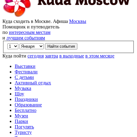
Куда сходить в Москве. Афиша
Москвы
Помощник и путеводитель
по
интересным местам
и
лучшим событиям
Куда пойти
сегодня
завтра
в выходные
в этом месяце
Выставки
Фестивали
С детьми
Активный отдых
Музыка
Шоу
Праздники
Образование
Бесплатно
Музеи
Парки
Погулять
Туристу