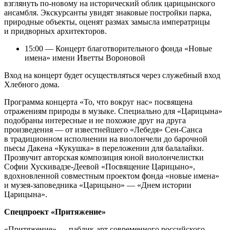
взглянуть по-новому на исторический облик царицынского
ансамбля. Экскурсанты увидят знаковые постройки парка,
природные объекты, оценят размах замысла императрицы
и придворных архитекторов.
15:00 — Концерт благотворительного фонда «Новые
имена» имени Иветты Вороновой
Вход на концерт будет осуществляться через служебный вход
Хлебного дома.
Программа концерта «То, что вокруг нас» посвящена
отражениям природы в музыке. Специально для «Царицына»
подобраны интересные и не похожие друг на друга
произведения — от известнейшего «Лебедя» Сен-Санса
в традиционном исполнении на виолончели до барочной
пьесы Дакена «Кукушка» в переложении для балалайки.
Прозвучит авторская композиция юной виолончелистки
Софии Хускивадзе-Деевой «Посвящение Царицыно»,
вдохновленной совместным проектом фонда «новые имена»
и музея-заповедника «Царицыно» — «Днем истории
Царицына».
Спецпроект «Притяжение»
«Притяжение» — паблик-арт современного российского