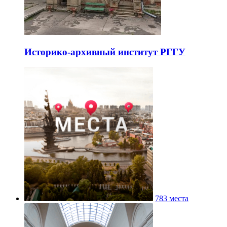
Историко-архивный институт РГГУ
783 места