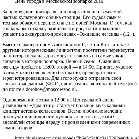
День города в Московском зоопарке 2019
За прошедшие полтора века зоопарк стал неотъемлемой
частью культурного облика столицы. Его судьба самым
тесным образом переплетена с историей Москвы. О том, как
зоопарк был открыт, развивался и рос, гости праздника
узнают на экскурсиях-променадах «Ожившие легенды» (12+).
Вместе с императором Александром II, четой Котс, а также
другими историческими личностями посетители перенесутся
на полтора века назад и смогут взглянуть на самые яркие
события в истории зоопарка. Первый сеанс «Оживших
легенд» пройдет в 13:00, второй — в 14:00. Принять участие
в нем можно совершенно бесплатно, предварительно
зарегистрировавшись. Для этого нужно отправить свои
контактные данные (ФИО, время сеанса, контактный телефон)
по почте a.dorohov@moscowzoo.ru.
Одновременно с этим в 12:00 на Центральной сцене
у павильона «Дом птиц» стартует большой музыкальный
концерт детских коллективов. Всеми любимые мелодии
прозвучат в исполнении лучших солистов и детских
ансамблей столицы наряду с произведениями современных
композиторов.
https://kudamoscow.ru/uploads/7b6e5c2cf0c3a17292ea0d4a1e