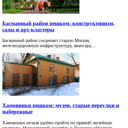
Басманный район пешком: конструктивизм,
сады и арт-кластеры
Басманный район соединяет старую Москву,
железнодорожную инфраструктуру, авангард…
Хамовники пешком: музеи, старые переулки и
набережные
Хамовники нельзя удобно пройти по прямой: музейные
кварталы, Новодевичий ансамбль и Лужники образуют