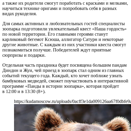
а также их родители смогут поработать с красками и мелками,
научиться технике оригами и попробовать себя в разных
видах рукоделия.
Для самых активных и любознательных гостей специалисты
зоопарка подготовили увлекательный квест «Наша гордость»
по новой территории. Его главными героями станут
карликовый бегемот Ксюша, аллигатор Сатурн и некоторые
другие животные. С каждым из них участники квеста смогут
познакомиться получше. Победителей ждут приятные
сюрпризы и подарки.
Отдельная часть праздника будет посвящена большим пандам
Диндин и Жуи, чей приезд в зоопарк стал одним из главных
событий текущего года. Каждый, кто хочет поближе узнать
бамбуковых медведей, сможет поучаствовать в интерактивной
программе «Панды в истории зоопарка», которая пройдет
в 12:00 и в 13:30 (8+).
https://kudamoscow.ru/uploads/0acff3e1da009126aa67f0dbfe9