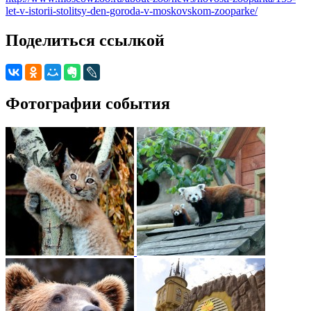
let-v-istorii-stolitsy-den-goroda-v-moskovskom-zooparke/
Поделиться ссылкой
Фотографии события