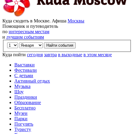
Куда сходить в Москве. Афиша
Москвы
Помощник и путеводитель
по
интересным местам
и
лучшим событиям
Куда пойти
сегодня
завтра
в выходные
в этом месяце
Выставки
Фестивали
С детьми
Активный отдых
Музыка
Шоу
Праздники
Образование
Бесплатно
Музеи
Парки
Погулять
Туристу