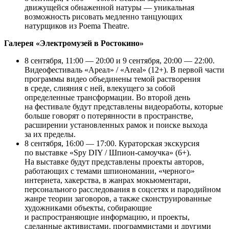
движущейся обнаженной натуры — уникальная
возможность рисовать медленно танцующих
натурщиков из Poema Theatre.
Галерея «Электромузей в Ростокино»
8 сентября, 11:00 — 20:00 и 9 сентября, 20:00 — 22:00.
Видеофестиваль «Ареал» / «Areal» (12+). В первой части
программы видео объединены темой растворения
в среде, слияния с ней, влекущего за собой
определенные трансформации. Во второй день
на фестивале будут представлены видеоработы, которые
больше говорят о потерянности в пространстве,
расширении установленных рамок и поиске выхода
за их пределы.
8 сентября, 16:00 — 17:00. Кураторская экскурсия
по выставке «Spy DIY / Шпион-самоучка» (6+).
На выставке будут представлены проекты авторов,
работающих с темами шпиономании, «черного»
интернета, хакерства, в жанрах мокьюментари,
персонального расследования в соцсетях и пародийном
жанре теории заговоров, а также сконструированные
художниками объекты, собирающие
и распространяющие информацию, и проекты,
сделанные активистами, программистами и другими