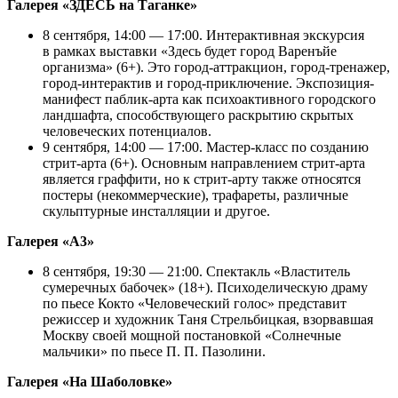
Галерея «ЗДЕСЬ на Таганке»
8 сентября, 14:00 — 17:00. Интерактивная экскурсия
в рамках выставки «Здесь будет город Варенъйе
организма» (6+). Это город-аттракцион, город-тренажер,
город-интерактив и город-приключение. Экспозиция-
манифест паблик-арта как психоактивного городского
ландшафта, способствующего раскрытию скрытых
человеческих потенциалов.
9 сентября, 14:00 — 17:00. Мастер-класс по созданию
стрит-арта (6+). Основным направлением стрит-арта
является граффити, но к стрит-арту также относятся
постеры (некоммерческие), трафареты, различные
скульптурные инсталляции и другое.
Галерея «А3»
8 сентября, 19:30 — 21:00. Спектакль «Властитель
сумеречных бабочек» (18+). Психоделическую драму
по пьесе Кокто «Человеческий голос» представит
режиссер и художник Таня Стрельбицкая, взорвавшая
Москву своей мощной постановкой «Солнечные
мальчики» по пьесе П. П. Пазолини.
Галерея «На Шаболовке»