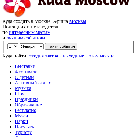
Куда сходить в Москве. Афиша
Москвы
Помощник и путеводитель
по
интересным местам
и
лучшим событиям
Куда пойти
сегодня
завтра
в выходные
в этом месяце
Выставки
Фестивали
С детьми
Активный отдых
Музыка
Шоу
Праздники
Образование
Бесплатно
Музеи
Парки
Погулять
Туристу