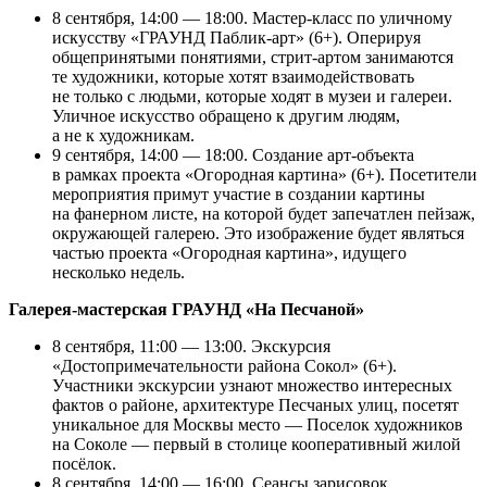
8 сентября, 14:00 — 18:00. Мастер-класс по уличному
искусству «ГРАУНД Паблик-арт» (6+). Оперируя
общепринятыми понятиями, стрит-артом занимаются
те художники, которые хотят взаимодействовать
не только с людьми, которые ходят в музеи и галереи.
Уличное искусство обращено к другим людям,
а не к художникам.
9 сентября, 14:00 — 18:00. Создание арт-объекта
в рамках проекта «Огородная картина» (6+). Посетители
мероприятия примут участие в создании картины
на фанерном листе, на которой будет запечатлен пейзаж,
окружающей галерею. Это изображение будет являться
частью проекта «Огородная картина», идущего
несколько недель.
Галерея-мастерская ГРАУНД «На Песчаной»
8 сентября, 11:00 — 13:00. Экскурсия
«Достопримечательности района Сокол» (6+).
Участники экскурсии узнают множество интересных
фактов о районе, архитектуре Песчаных улиц, посетят
уникальное для Москвы место — Поселок художников
на Соколе — первый в столице кооперативный жилой
посёлок.
8 сентября, 14:00 — 16:00. Сеансы зарисовок