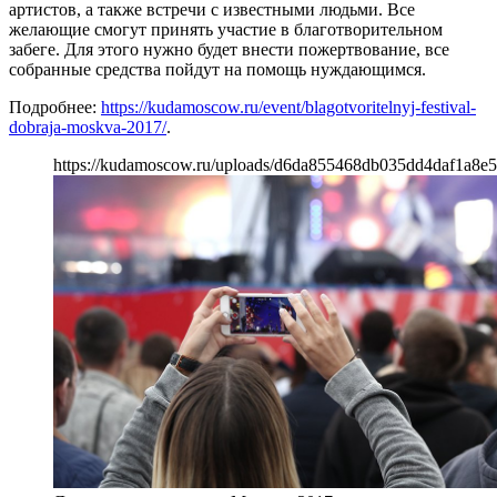
артистов, а также встречи с известными людьми. Все
желающие смогут принять участие в благотворительном
забеге. Для этого нужно будет внести пожертвование, все
собранные средства пойдут на помощь нуждающимся.
Подробнее:
https://kudamoscow.ru/event/blagotvoritelnyj-festival-
dobraja-moskva-2017/
.
https://kudamoscow.ru/uploads/d6da855468db035dd4daf1a8e5