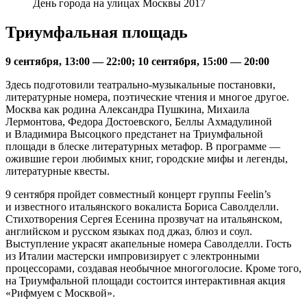
День города на улицах Москвы 2017
Триумфальная площадь
9 сентября, 13:00 — 22:00; 10 сентября, 15:00 — 20:00
Здесь подготовили театрально-музыкальные постановки,
литературные номера, поэтические чтения и многое другое.
Москва как родина Александра Пушкина, Михаила
Лермонтова, Федора Достоевского, Беллы Ахмадулиной
и Владимира Высоцкого предстанет на Триумфальной
площади в блеске литературных метафор. В программе —
ожившие герои любимых книг, городские мифы и легенды,
литературные квесты.
9 сентября пройдет совместный концерт группы Feelin’s
и известного итальянского вокалиста Бориса Саволделли.
Стихотворения Сергея Есенина прозвучат на итальянском,
английском и русском языках под джаз, блюз и соул.
Выступление украсят акапельные номера Саволделли. Гость
из Италии мастерски импровизирует с электронными
процессорами, создавая необычное многоголосие. Кроме того,
на Триумфальной площади состоится интерактивная акция
«Рифмуем с Москвой».