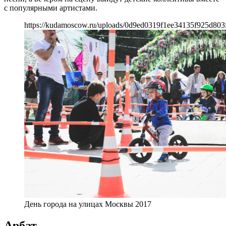
с популярными артистами.
https://kudamoscow.ru/uploads/0d9ed0319f1ee34135f925d803
День города на улицах Москвы 2017
Арбат