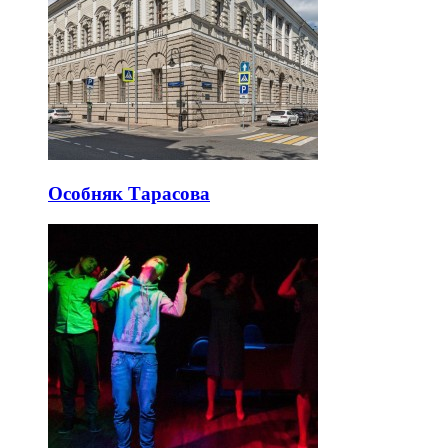
Особняк Тарасова