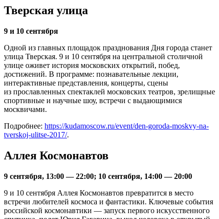
Тверская улица
9 и 10 сентября
Одной из главных площадок празднования Дня города станет
улица Тверская. 9 и 10 сентября на центральной столичной
улице оживет история московских открытий, побед,
достижений. В программе: познавательные лекции,
интерактивные представления, концерты, сцены
из прославленных спектаклей московских театров, зрелищные
спортивные и научные шоу, встречи с выдающимися
москвичами.
Подробнее:
https://kudamoscow.ru/event/den-goroda-moskvy-na-
tverskoj-ulitse-2017/
.
Аллея Космонавтов
9 сентября, 13:00 — 22:00; 10 сентября, 14:00 — 20:00
9 и 10 сентября Аллея Космонавтов превратится в место
встречи любителей космоса и фантастики. Ключевые события
российской космонавтики — запуск первого искусственного