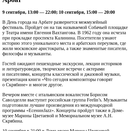
9 сентября, 13:00 — 22:00; 10 сентября, 15:00 — 20:00
В День города на Арбате развернется межмузейный
фестиваль. Пройдет он на так называемой Собачьей площадке
у Театра имени Евгения Вахтангова. В 1962 году она исчезла
при прокладке проспекта Калинина. Посетители узнают
историю этого уникального места и арбатских переулков, где
жили московские аристократы, а также знаменитые писатели,
философы и музыканты.
Гостей ожидают пешеходные экскурсии, лекции историков
и литературоведов, творческие встречи с актерами
и писателями, концерты классической и джазовой музыки,
презентация книги «Что сегодня композиторы говорят
о Скрябине» и многое другое.
Вечером вместе с итальянским вокалистом Борисом
Саволделли выступит российская группа Feelin’s. Музыканты
подготовили лучшие произведения из международной
программы «ЕсенинJazz». Концерты пройдут также в Доме-
музее Марины Цветаевой и Мемориальном музее А.Н.
Скрябина.
10 сентября в 21:00 в Доме-музее Марины Цветаевой