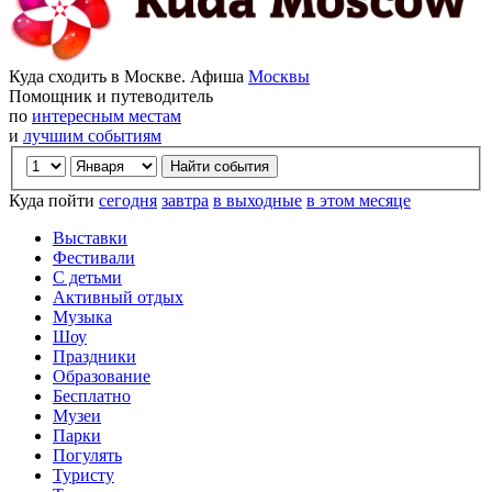
Куда сходить в Москве. Афиша
Москвы
Помощник и путеводитель
по
интересным местам
и
лучшим событиям
Куда пойти
сегодня
завтра
в выходные
в этом месяце
Выставки
Фестивали
С детьми
Активный отдых
Музыка
Шоу
Праздники
Образование
Бесплатно
Музеи
Парки
Погулять
Туристу