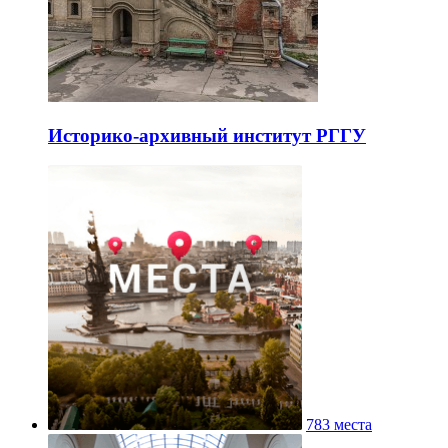
Историко-архивный институт РГГУ
783 места