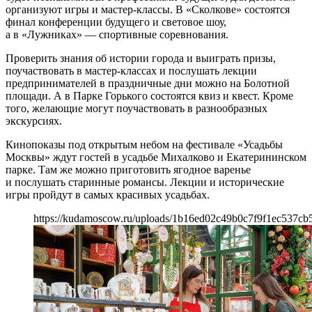
организуют игры и мастер-классы. В «Сколкове» состоятся
финал конференции будущего и световое шоу,
а в «Лужниках» — спортивные соревнования.
Проверить знания об истории города и выиграть призы,
поучаствовать в мастер-классах и послушать лекции
предпринимателей в праздничные дни можно на Болотной
площади. А в Парке Горького состоятся квиз и квест. Кроме
того, желающие могут поучаствовать в разнообразных
экскурсиях.
Кинопоказы под открытым небом на фестивале «Усадьбы
Москвы» ждут гостей в усадьбе Михалково и Екатерининском
парке. Там же можно приготовить ягодное варенье
и послушать старинные романсы. Лекции и исторические
игры пройдут в самых красивых усадьбах.
https://kudamoscow.ru/uploads/1b16ed02c49b0c7f9f1ec537cb