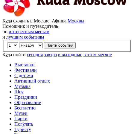
Куда сходить в Москве. Афиша
Москвы
Помощник и путеводитель
по
интересным местам
и
лучшим событиям
Куда пойти
сегодня
завтра
в выходные
в этом месяце
Выставки
Фестивали
С детьми
Активный отдых
Музыка
Шоу
Праздники
Образование
Бесплатно
Музеи
Парки
Погулять
Туристу