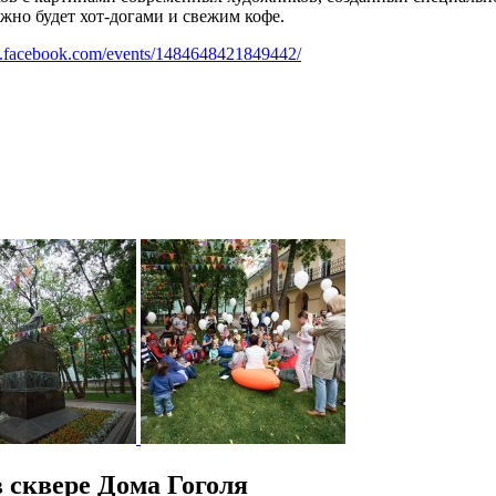
жно будет хот-догами и свежим кофе.
w.facebook.com/events/1484648421849442/
 сквере Дома Гоголя