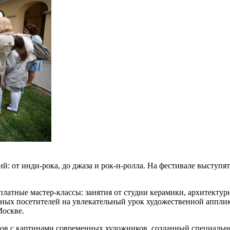
й: от инди-рока, до джаза и рок-н-ролла. На фестивале выступя
латные мастер-классы: занятия от студии керамики, архитектур
юных посетителей на увлекательный урок художественной аппли
Москве.
ков с картинами современных художников, созданный специально