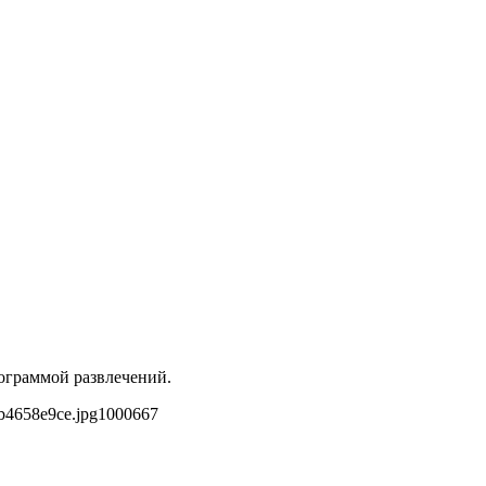
ограммой развлечений.
b4658e9ce.jpg
1000
667