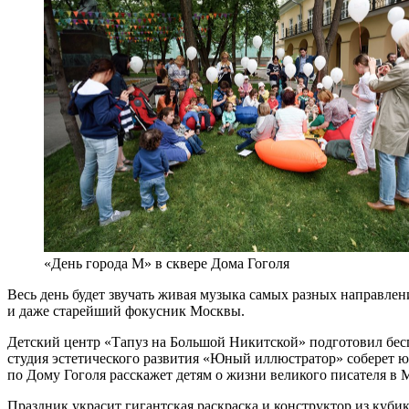
«День города М» в сквере Дома Гоголя
Весь день будет звучать живая музыка самых разных направлени
и даже старейший фокусник Москвы.
Детский центр «Тапуз на Большой Никитской» подготовил бесп
студия эстетического развития «Юный иллюстратор» соберет 
по Дому Гоголя расскажет детям о жизни великого писателя в 
Праздник украсит гигантская раскраска и конструктор из куби