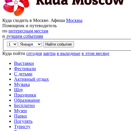
Куда сходить в Москве. Афиша
Москвы
Помощник и путеводитель
по
интересным местам
и
лучшим событиям
Куда пойти
сегодня
завтра
в выходные
в этом месяце
Выставки
Фестивали
С детьми
Активный отдых
Музыка
Шоу
Праздники
Образование
Бесплатно
Музеи
Парки
Погулять
Туристу