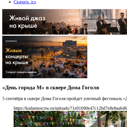
Скачать .ics
«День города М» в сквере Дома Гоголя
5 сентября в сквере Дома Гоголя пройдет уличный фестиваль 
https://kudamoscow.ru/uploads/71e01690e47c12bd7e8e8aab46