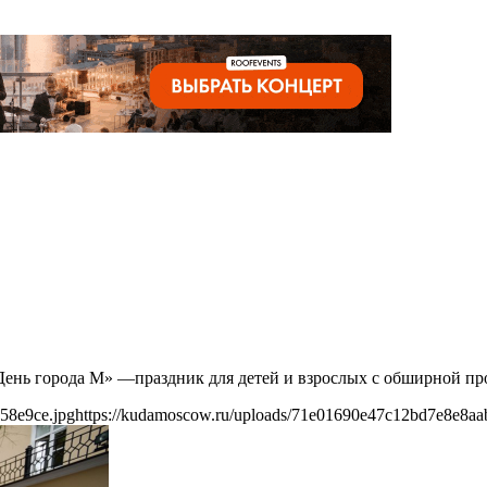
«День города М» —праздник для детей и взрослых с обширной пр
58e9ce.jpg
https://kudamoscow.ru/uploads/71e01690e47c12bd7e8e8aa