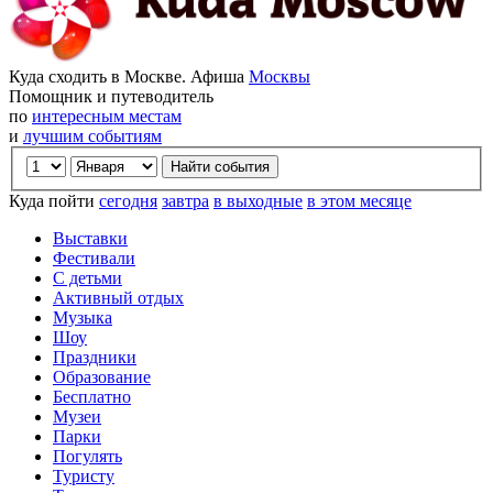
Куда сходить в Москве. Афиша
Москвы
Помощник и путеводитель
по
интересным местам
и
лучшим событиям
Куда пойти
сегодня
завтра
в выходные
в этом месяце
Выставки
Фестивали
С детьми
Активный отдых
Музыка
Шоу
Праздники
Образование
Бесплатно
Музеи
Парки
Погулять
Туристу