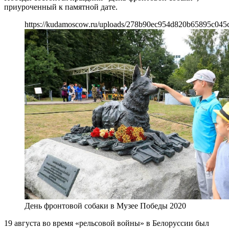
приуроченный к памятной дате.
https://kudamoscow.ru/uploads/278b90ec954d820b65895c045
День фронтовой собаки в Музее Победы 2020
19 августа во время «рельсовой войны» в Белоруссии был