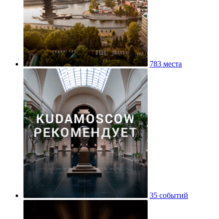
783 места
35 событий