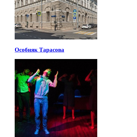
Особняк Тарасова