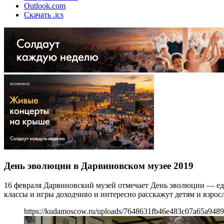
Outlook.com
Скачать .ics
День эволюции в Дарвиновском музее 2019
16 февраля Дарвиновский музей отмечает День эволюции — ед
классы и игры доходчиво и интересно расскажут детям и взрос
https://kudamoscow.ru/uploads/7648631fb46e483c07a65a9489