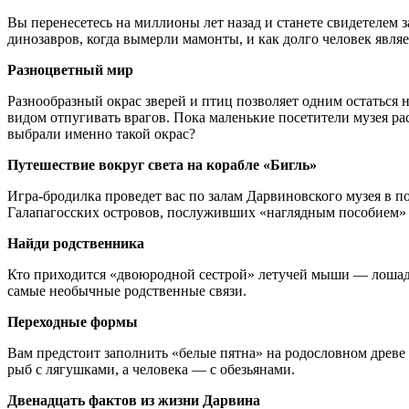
Вы перенесетесь на миллионы лет назад и станете свидетелем 
динозавров, когда вымерли мамонты, и как долго человек явля
Разноцветный мир
Разнообразный окрас зверей и птиц позволяет одним остатьс
видом отпугивать врагов. Пока маленькие посетители музея ра
выбрали именно такой окрас?
Путешествие вокруг света на корабле «Бигль»
Игра-бродилка проведет вас по залам Дарвиновского музея в 
Галапагосских островов, послуживших «наглядным пособием» 
Найди родственника
Кто приходится «двоюродной сестрой» летучей мыши — лошадь
самые необычные родственные связи.
Переходные формы
Вам предстоит заполнить «белые пятна» на родословном древ
рыб с лягушками, а человека — с обезьянами.
Двенадцать фактов из жизни Дарвина