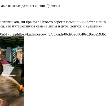
самые важные даты из жизни Дарвина.
и плавников, ни крыльев? Кто-то берет в помощники ветер или во
ся, как путешествуют семена липы и дуба, лопуха и кувшинки.
a0ab178.jpg
https://kudamoscow.ru/uploads/06d952d8640ec26e5e593b