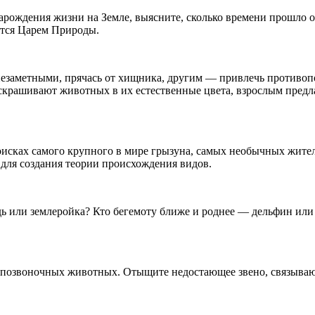
зарождения жизни на Земле, выясните, сколько времени прошло 
ется Царем Природы.
я незаметными, прячась от хищника, другим — привлечь проти
скрашивают животных в их естественные цвета, взрослым предла
поисках самого крупного в мире грызуна, самых необычных жител
для создания теории происхождения видов.
 или землеройка? Кто бегемоту ближе и роднее — дельфин или
е позвоночных животных. Отыщите недостающее звено, связываю