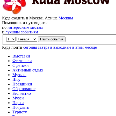
Куда сходить в Москве. Афиша
Москвы
Помощник и путеводитель
по
интересным местам
и
лучшим событиям
Куда пойти
сегодня
завтра
в выходные
в этом месяце
Выставки
Фестивали
С детьми
Активный отдых
Музыка
Шоу
Праздники
Образование
Бесплатно
Музеи
Парки
Погулять
Туристу