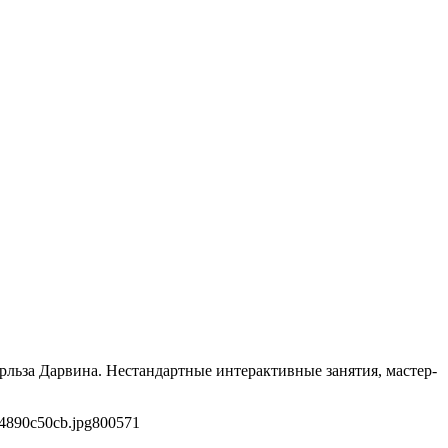
льза Дарвина. Нестандартные интерактивные занятия, мастер-
4890c50cb.jpg
800
571