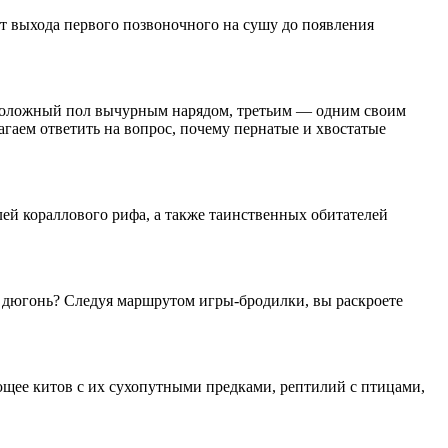
от выхода первого позвоночного на сушу до появления
воположный пол вычурным нарядом, третьим — одним своим
гаем ответить на вопрос, почему пернатые и хвостатые
ей кораллового рифа, а также таинственных обитателей
 дюгонь? Следуя маршрутом игры-бродилки, вы раскроете
щее китов с их сухопутными предками, рептилий с птицами,