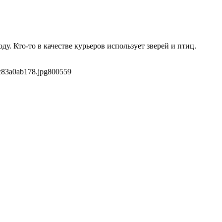
ду. Кто-то в качестве курьеров использует зверей и птиц.
c83a0ab178.jpg
800
559