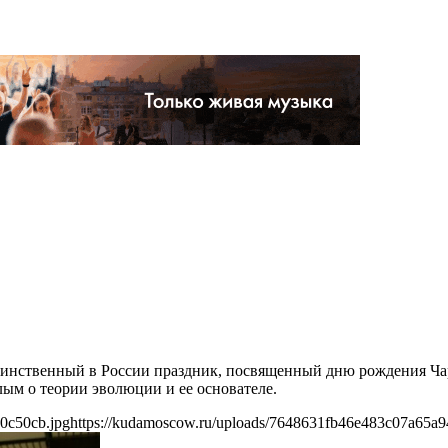
инственный в России праздник, посвященный дню рождения Чар
лым о теории эволюции и ее основателе.
0c50cb.jpg
https://kudamoscow.ru/uploads/7648631fb46e483c07a65a9