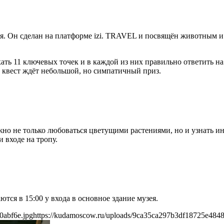
я. Он сделан на платформе izi. TRAVEL и посвящён животным и
ть 11 ключевых точек и в каждой из них правильно ответить на
 квест ждёт небольшой, но симпатичный приз.
жно не только любоваться цветущими растениями, но и узнать 
 входе на тропу.
тся в 15:00 у входа в основное здание музея.
0abf6e.jpg
https://kudamoscow.ru/uploads/9ca35ca297b3df18725e4848