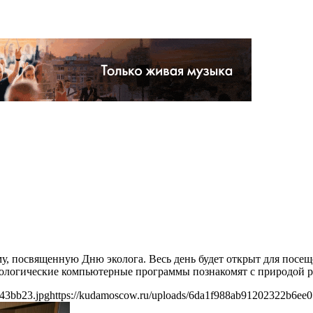
му, посвященную Дню эколога. Весь день будет открыт для пос
ологические компьютерные программы познакомят с природой р
43bb23.jpg
https://kudamoscow.ru/uploads/6da1f988ab91202322b6ee