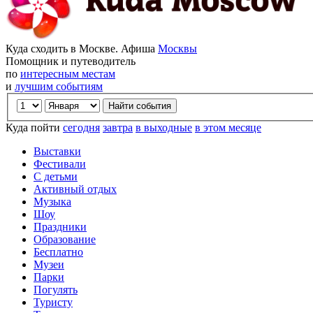
Куда сходить в Москве. Афиша
Москвы
Помощник и путеводитель
по
интересным местам
и
лучшим событиям
Куда пойти
сегодня
завтра
в выходные
в этом месяце
Выставки
Фестивали
С детьми
Активный отдых
Музыка
Шоу
Праздники
Образование
Бесплатно
Музеи
Парки
Погулять
Туристу