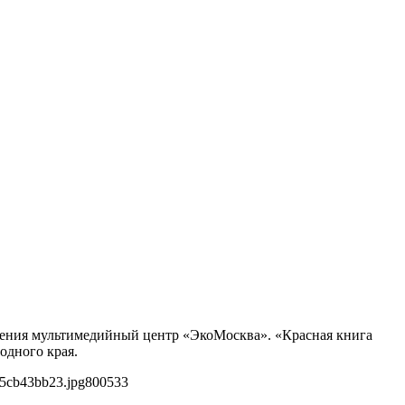
ещения мультимедийный центр «ЭкоМосква». «Красная книга
одного края.
05cb43bb23.jpg
800
533