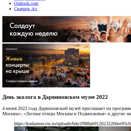
Outlook.com
Скачать .ics
День эколога в Дарвиновском музее 2022
4 июня 2022 года Дарвиновский музей приглашает на програм
Москвы», «Лесные птицы Москвы и Подмосковья» и другие эк
https://kudamoscow.ru/uploads/6da1f988ab91202322b6ee05cb