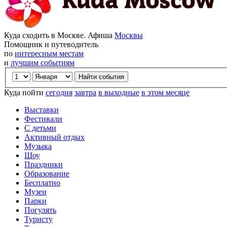
Куда сходить в Москве. Афиша
Москвы
Помощник и путеводитель
по
интересным местам
и
лучшим событиям
Куда пойти
сегодня
завтра
в выходные
в этом месяце
Выставки
Фестивали
С детьми
Активный отдых
Музыка
Шоу
Праздники
Образование
Бесплатно
Музеи
Парки
Погулять
Туристу