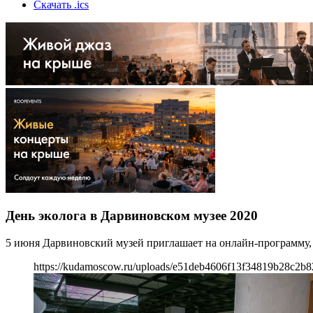
Скачать .ics
День эколога в Дарвиновском музее 2020
5 июня Дарвиновский музей приглашает на онлайн-программу
https://kudamoscow.ru/uploads/e51deb4606f13f34819b28c2b8