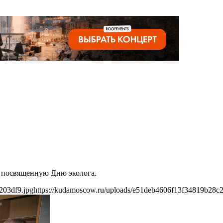
, посвященную Дню эколога.
203df9.jpg
https://kudamoscow.ru/uploads/e51deb4606f13f34819b28c