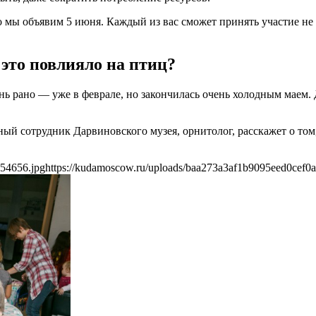
 мы объявим 5 июня. Каждый из вас сможет принять участие не т
 это повлияло на птиц?
нь рано — уже в феврале, но закончилась очень холодным маем.
ый сотрудник Дарвиновского музея, орнитолог, расскажет о том
d54656.jpg
https://kudamoscow.ru/uploads/baa273a3af1b9095eed0cef0