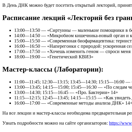
В День ДНК можно будет посетить открытый лекторий, принять
Расписание лекций «Лекторий без гран
13:00—13:50 — «Сиртуины — маленькие помощники в бо
14:00—14:50 — «Микробиом кишечника-новый орган и к
15:00—15:50 — «Современная биофармацевтика: тернист
16:00—16:50 — «Наперегонки с природой: ускоренная се
17:00—17:50 — «Хочешь изменить геном — спроси меня 
18:00—19:00 — «Генетический КВИЗ»
Мастер-классы (Лаборатории):
11:00—11:45; 12:30—13:15; 13:45—14:30; 15:15—16:00 
13:00—13:45; 14:15—15:00; 15:45—16:30 — «По следам ч
13:00—14:30; 15:15—16:45 — «Про. Бактерии» 14+
11:15—12:15; 12:45—13:45; 14:15—15:15 — «Как увидет
16:00—17:00 — «Современные методы анализа ДНК» 14
На все лекции и мастер-классы необходима предварительная ре
Узнать подробности можно на сайте организаторов:
https://www