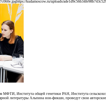
7c060e.jpg
https://kudamoscow.ru/uploads/ade1d9c56b34fe98b743c52
тем МФТИ, Института общей генетики РАН, Института сельскох
ярной литературы Альпина нон-фикшн, проведут свои авторские