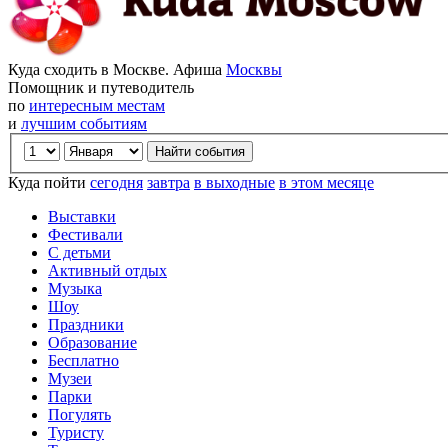
Куда сходить в Москве. Афиша
Москвы
Помощник и путеводитель
по
интересным местам
и
лучшим событиям
Куда пойти
сегодня
завтра
в выходные
в этом месяце
Выставки
Фестивали
С детьми
Активный отдых
Музыка
Шоу
Праздники
Образование
Бесплатно
Музеи
Парки
Погулять
Туристу