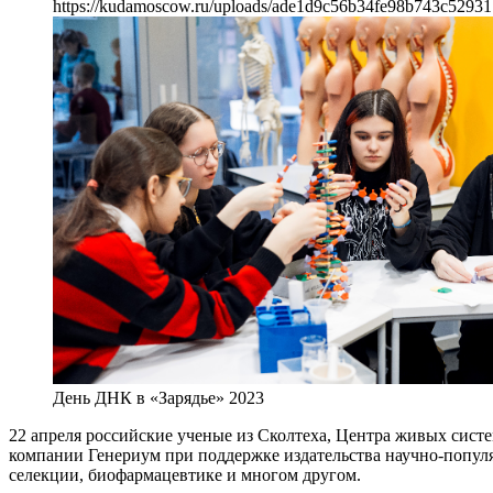
https://kudamoscow.ru/uploads/ade1d9c56b34fe98b743c52931
День ДНК в «Зарядье» 2023
22 апреля российские ученые из Сколтеха, Центра живых сис
компании Генериум при поддержке издательства научно-попул
селекции, биофармацевтике и многом другом.