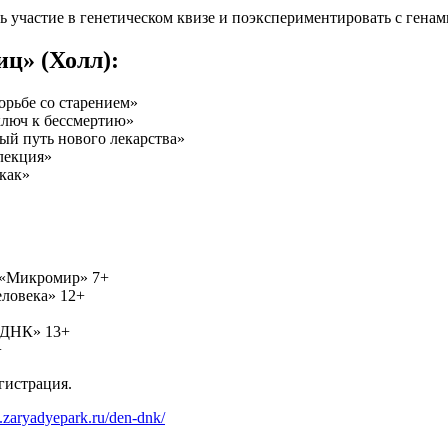
 участие в генетическом квизе и поэкспериментировать с генам
иц» (Холл):
рьбе со старением»
люч к бессмертию»
ый путь нового лекарства»
лекция»
как»
— «Микромир» 7+
еловека» 12+
ь ДНК» 13+
+
гистрация.
.zaryadyepark.ru/den-dnk/