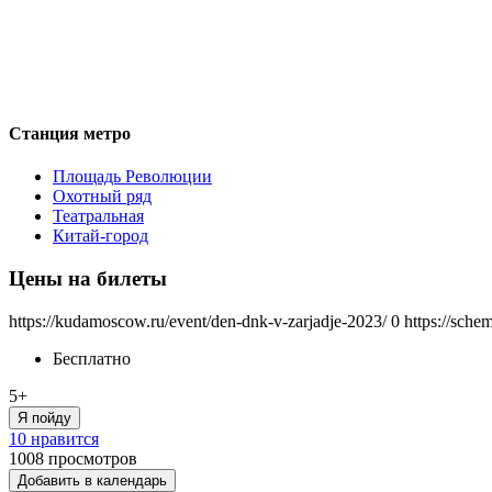
Станция метро
Площадь Революции
Охотный ряд
Театральная
Китай-город
Цены на билеты
https://kudamoscow.ru/event/den-dnk-v-zarjadje-2023/
0
https://sche
Бесплатно
5+
Я пойду
10 нравится
1008
просмотров
Добавить в календарь