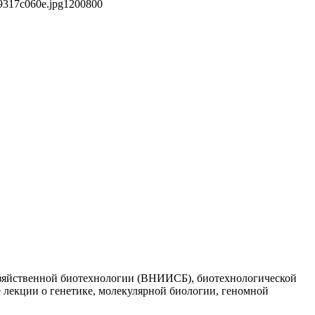
9317c060e.jpg
1200
800
озяйственной биотехнологии (ВНИИСБ), биотехнологической
 лекции о генетике, молекулярной биологии, геномной