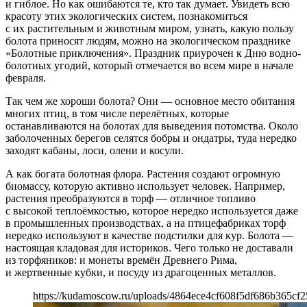
и гиблое. Но как ошибаются те, кто так думает. Увидеть всю
красоту этих экологических систем, познакомиться
с их растительным и животным миром, узнать, какую пользу
болота приносят людям, можно на экологическом празднике
«Болотные приключения». Праздник приурочен к Дню водно-
болотных угодий, который отмечается во всем мире в начале
февраля.
Так чем же хороши болота? Они — основное место обитания
многих птиц, в том числе перелётных, которые
останавливаются на болотах для выведения потомства. Около
заболоченных берегов селятся бобры и ондатры, туда нередко
заходят кабаны, лоси, олени и косули.
А как богата болотная флора. Растения создают огромную
биомассу, которую активно использует человек. Например,
растения преобразуются в торф — отличное топливо
с высокой теплоёмкостью, которое нередко используется даже
в промышленных производствах, а на птицефабриках торф
нередко используют в качестве подстилки для кур. Болота —
настоящая кладовая для историков. Чего только не доставали
из торфяников: и монеты времён Древнего Рима,
и жертвенные кубки, и посуду из драгоценных металлов.
https://kudamoscow.ru/uploads/4864ece4cf608f5df686b365cf2