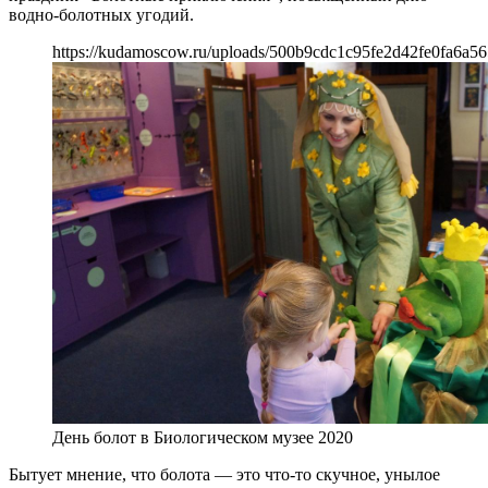
водно-болотных угодий.
https://kudamoscow.ru/uploads/500b9cdc1c95fe2d42fe0fa6a56
День болот в Биологическом музее 2020
Бытует мнение, что болота — это что-то скучное, унылое