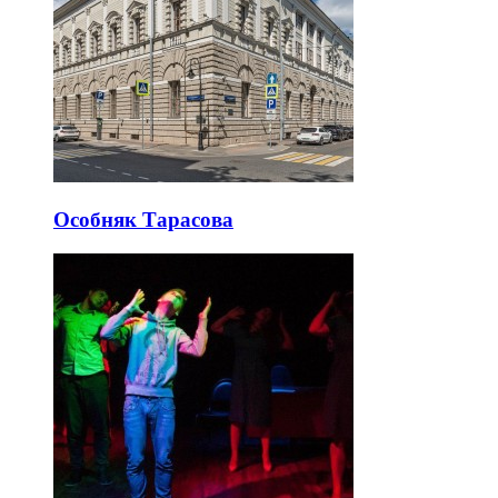
Особняк Тарасова