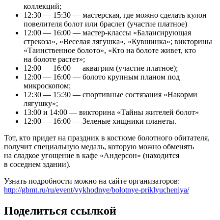
коллекций;
12:30 — 15:30 — мастерская, где можно сделать кулон
повелителя болот или браслет (участие платное)
12:00 — 16:00 — мастер-классы «Балансирующая
стрекоза», «Веселая лягушка», «Кувшинка»; викторины
«Таинственное болото», «Кто на болоте живет, кто
на болоте растет»;
12:00 — 16:00 — аквагрим (участие платное);
12:00 — 16:00 — болото крупным планом под
микроскопом;
12:30 — 15:30 — спортивные состязания «Накорми
лягушку»;
13:00 и 14:00 — викторина «Тайны жителей болот»
12:00 — 16:00 — Зеленые хищники планеты.
Тот, кто придет на праздник в костюме болотного обитателя,
получит специальную медаль, которую можно обменять
на сладкое угощение в кафе «Андерсон» (находится
в соседнем здании).
Узнать подробности можно на сайте организаторов:
http://gbmt.ru/ru/event/vykhodnye/bolotnye-priklyucheniya/
Поделиться ссылкой