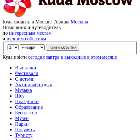
Куда сходить в Москве. Афиша
Москвы
Помощник и путеводитель
по
интересным местам
и
лучшим событиям
Куда пойти
сегодня
завтра
в выходные
в этом месяце
Выставки
Фестивали
С детьми
Активный отдых
Музыка
Шоу
Праздники
Образование
Бесплатно
Музеи
Парки
Погулять
Туристу