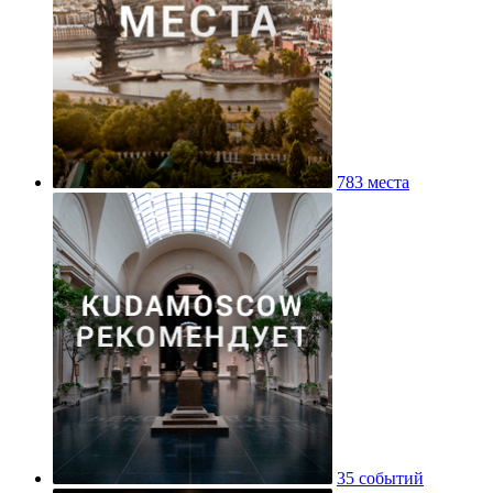
783 места
35 событий