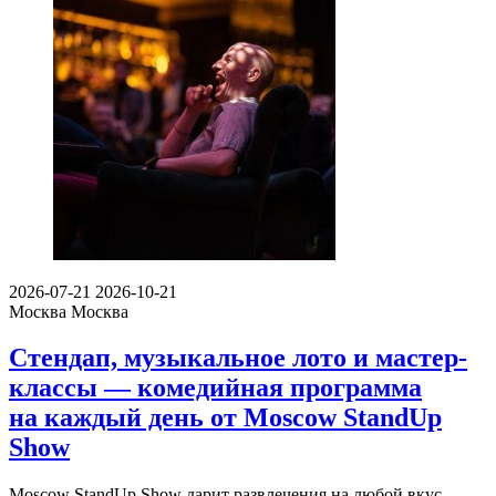
2026-07-21
2026-10-21
Москва
Москва
Стендап, музыкальное лото и мастер-
классы — комедийная программа
на каждый день от Moscow StandUp
Show
Moscow StandUp Show дарит развлечения на любой вкус