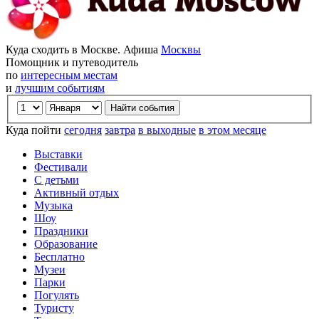
Куда сходить в Москве. Афиша
Москвы
Помощник и путеводитель
по
интересным местам
и
лучшим событиям
Куда пойти
сегодня
завтра
в выходные
в этом месяце
Выставки
Фестивали
С детьми
Активный отдых
Музыка
Шоу
Праздники
Образование
Бесплатно
Музеи
Парки
Погулять
Туристу