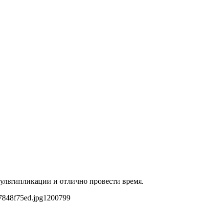
 мультипликации и отлично провести время.
7848f75ed.jpg
1200
799