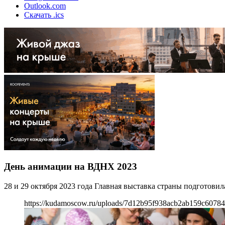
Outlook.com
Скачать .ics
День анимации на ВДНХ 2023
28 и 29 октября 2023 года Главная выставка страны подготови
https://kudamoscow.ru/uploads/7d12b95f938acb2ab159c60784