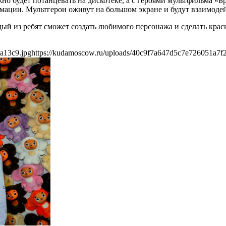
будет потанцевать на дискотеке, а с героями мультфильма «Бр
ации. Мультгерои оживут на большом экране и будут взаимодей
ждый из ребят сможет создать любимого персонажа и сделать кра
a13c9.jpg
https://kudamoscow.ru/uploads/40c9f7a647d5c7e726051a7f2