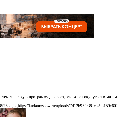
ла тематическую программу для всех, кто хочет окунуться в мир
8f75ed.jpg
https://kudamoscow.ru/uploads/7d12b95f938acb2ab159c60