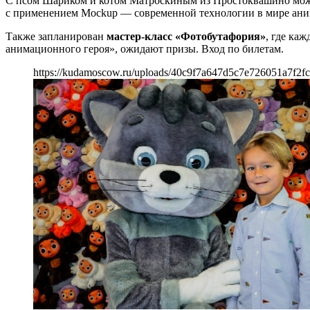
С псом Шариком и котом Матроскиным из Простоквашино можно 
с применением Mockup — современной технологии в мире аним
Также запланирован
мастер-класс «Фотобутафория»
, где ка
анимационного героя», ожидают призы. Вход по билетам.
https://kudamoscow.ru/uploads/40c9f7a647d5c7e726051a7f2fc