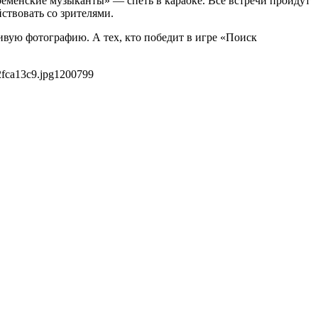
еменские музыканты» — спеть в караоке. Все встречи пройдут
ствовать со зрителями.
сивую фотографию. А тех, кто победит в игре «Поиск
fca13c9.jpg
1200
799