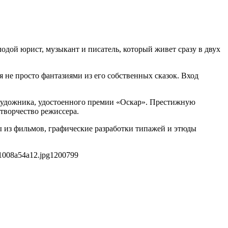
одой юрист, музыкант и писатель, который живет сразу в двух
 не просто фантазиями из его собственных сказок. Вход
художника, удостоенного премии «Оскар». Престижную
 творчество режиссера.
ны из фильмов, графические разработки типажей и этюды
1008a54a12.jpg
1200
799