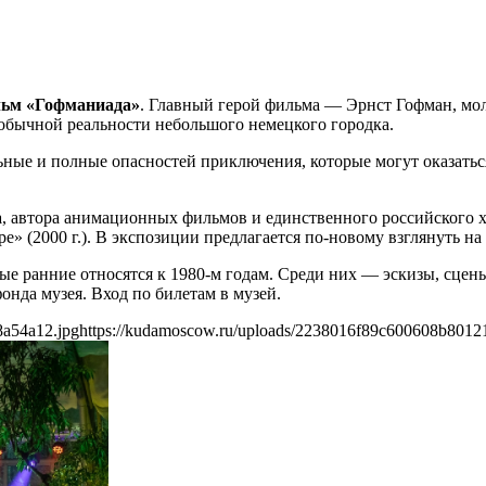
ьм «Гофманиада»
. Главный герой фильма — Эрнст Гофман, мол
обычной реальности небольшого немецкого городка.
ные и полные опасностей приключения, которые могут оказаться
а
, автора анимационных фильмов и единственного российского 
» (2000 г.). В экспозиции предлагается по-новому взглянуть на
амые ранние относятся к 1980-м годам. Среди них — эскизы, сце
нда музея. Вход по билетам в музей.
8a54a12.jpg
https://kudamoscow.ru/uploads/2238016f89c600608b8012