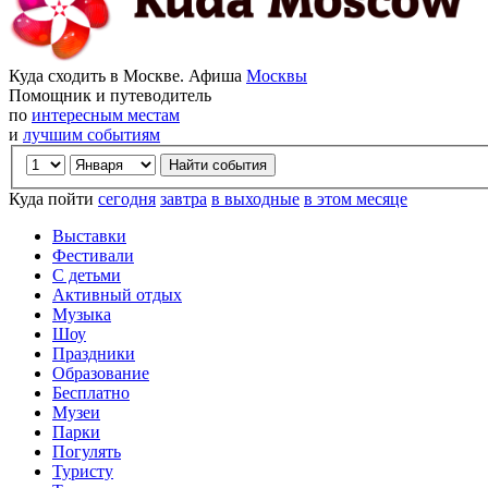
Куда сходить в Москве. Афиша
Москвы
Помощник и путеводитель
по
интересным местам
и
лучшим событиям
Куда пойти
сегодня
завтра
в выходные
в этом месяце
Выставки
Фестивали
С детьми
Активный отдых
Музыка
Шоу
Праздники
Образование
Бесплатно
Музеи
Парки
Погулять
Туристу