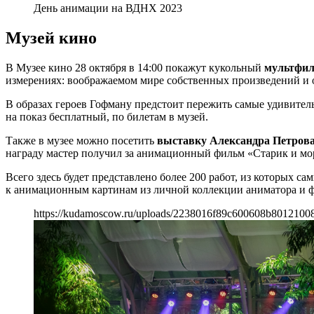
День анимации на ВДНХ 2023
Музей кино
В Музее кино 28 октября в 14:00 покажут кукольный
мультфил
измерениях: воображаемом мире собственных произведений и 
В образах героев Гофману предстоит пережить самые удивитель
на показ бесплатный, по билетам в музей.
Также в музее можно посетить
выставку Александра Петров
награду мастер получил за анимационный фильм «Старик и море
Всего здесь будет представлено более 200 работ, из которых с
к анимационным картинам из личной коллекции аниматора и фо
https://kudamoscow.ru/uploads/2238016f89c600608b8012100