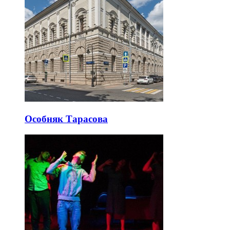
Особняк Тарасова