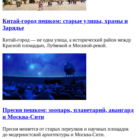
Китай-город пешком: старые улицы, храмы и
Зарядье
Китай-город — не одна улица, а исторический район между
Красной площадью, Лубянкой и Москвой-рекой.
Пресня пешком: зоопарк, планетарий, авангард
и Москва-Сити
Пресня меняется от старых переулков и научных площадок
до модернистской архитектуры и Москва-Сити.