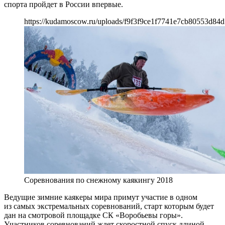
спорта пройдет в России впервые.
https://kudamoscow.ru/uploads/f9f3f9ce1f7741e7cb80553d84d
Cоревнования по снежному каякингу 2018
Ведущие зимние каякеры мира примут участие в одном
из самых экстремальных соревнований, старт которым будет
дан на смотровой площадке СК «Воробьевы горы».
Участников соревнований ждет скоростной спуск длиной