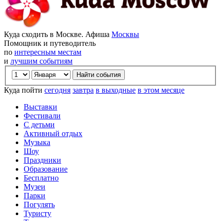
Куда сходить в Москве. Афиша
Москвы
Помощник и путеводитель
по
интересным местам
и
лучшим событиям
Куда пойти
сегодня
завтра
в выходные
в этом месяце
Выставки
Фестивали
С детьми
Активный отдых
Музыка
Шоу
Праздники
Образование
Бесплатно
Музеи
Парки
Погулять
Туристу