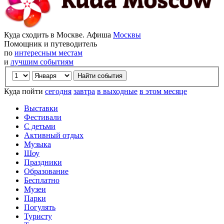
Куда сходить в Москве. Афиша
Москвы
Помощник и путеводитель
по
интересным местам
и
лучшим событиям
Куда пойти
сегодня
завтра
в выходные
в этом месяце
Выставки
Фестивали
С детьми
Активный отдых
Музыка
Шоу
Праздники
Образование
Бесплатно
Музеи
Парки
Погулять
Туристу