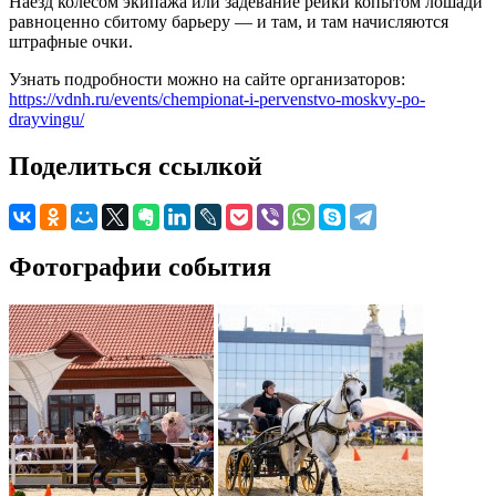
Наезд колесом экипажа или задевание рейки копытом лошади
равноценно сбитому барьеру — и там, и там начисляются
штрафные очки.
Узнать подробности можно на сайте организаторов:
https://vdnh.ru/events/chempionat-i-pervenstvo-moskvy-po-
drayvingu/
Поделиться ссылкой
Фотографии события