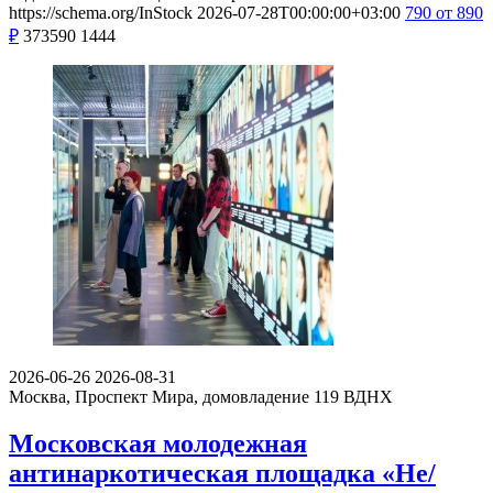
https://schema.org/InStock
2026-07-28T00:00:00+03:00
790
от 890
₽
373590
1444
2026-06-26
2026-08-31
Москва, Проспект Мира, домовладение 119
ВДНХ
Московская молодежная
антинаркотическая площадка «Не/