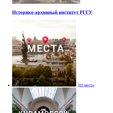
Историко-архивный институт РГГУ
783 места