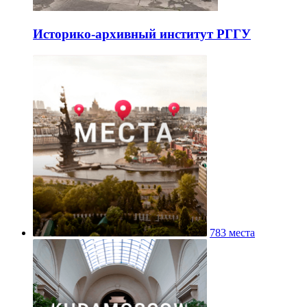
Историко-архивный институт РГГУ
783 места