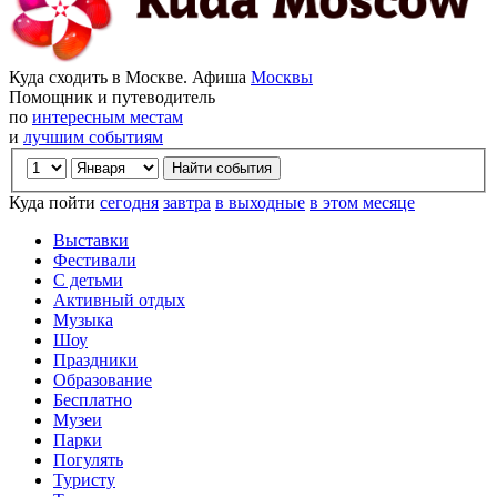
Куда сходить в Москве. Афиша
Москвы
Помощник и путеводитель
по
интересным местам
и
лучшим событиям
Куда пойти
сегодня
завтра
в выходные
в этом месяце
Выставки
Фестивали
С детьми
Активный отдых
Музыка
Шоу
Праздники
Образование
Бесплатно
Музеи
Парки
Погулять
Туристу