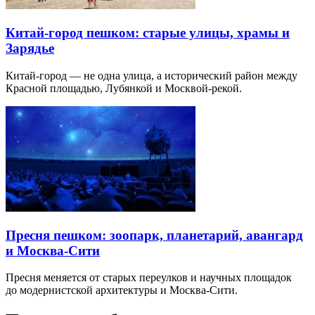
Китай-город пешком: старые улицы, храмы и
Зарядье
Китай-город — не одна улица, а исторический район между
Красной площадью, Лубянкой и Москвой-рекой.
Пресня пешком: зоопарк, планетарий, авангард
и Москва-Сити
Пресня меняется от старых переулков и научных площадок
до модернистской архитектуры и Москва-Сити.