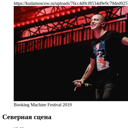
https://kudamoscow.ru/uploads/76cc4d9cf8534d9e9c79ded925
Booking Machine Festival 2019
Северная сцена