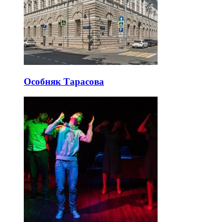
Особняк Тарасова