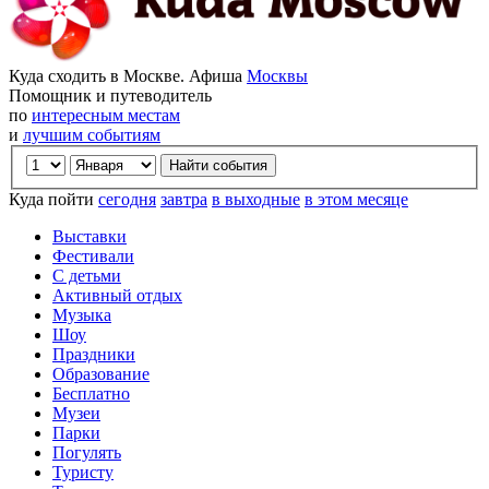
Куда сходить в Москве. Афиша
Москвы
Помощник и путеводитель
по
интересным местам
и
лучшим событиям
Куда пойти
сегодня
завтра
в выходные
в этом месяце
Выставки
Фестивали
С детьми
Активный отдых
Музыка
Шоу
Праздники
Образование
Бесплатно
Музеи
Парки
Погулять
Туристу