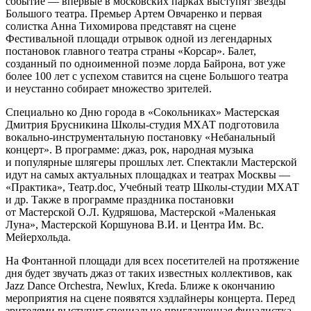
событие — впервые в московских парках выступят звезды
Большого театра. Премьер Артем Овчаренко и первая
солистка Анна Тихомирова представят на сцене
Фестивальной площади отрывок одной из легендарных
постановок главного театра страны «Корсар». Балет,
созданный по одноименной поэме лорда Байрона, вот уже
более 100 лет с успехом ставится на сцене Большого театра
и неустанно собирает множество зрителей.
Специально ко Дню города в «Сокольниках» Мастерская
Дмитрия Брусникина Школы-студия МХАТ подготовила
вокально-инструментальную постановку «Небанальный
концерт». В программе: джаз, рок, народная музыка
и популярные шлягеры прошлых лет. Спектакли Мастерской
идут на самых актуальных площадках и театрах Москвы —
«Практика», Театр.doc, Учебный театр Школы-студии МХАТ
и др. Также в программе праздника постановки
от Мастерской О.Л. Кудряшова, Мастерской «Маленькая
Луна», Мастерской Коршунова В.И. и Центра Им. Вс.
Мейерхольда.
На Фонтанной площади для всех посетителей на протяжение
дня будет звучать джаз от таких известных коллективов, как
Jazz Dance Orchestra, Newlux, Kreda. Ближе к окончанию
мероприятия на сцене появятся хэдлайнеры концерта. Перед
зрителями выступит специально приглашенная финалистка