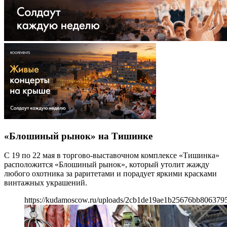
«Блошиный рынок» на Тишинке
С 19 по 22 мая в торгово-выставочном комплексе «Тишинка»
расположится «Блошиный рынок», который утолит жажду
любого охотника за раритетами и порадует яркими красками
винтажных украшений.
https://kudamoscow.ru/uploads/2cb1de19ae1b25676bb8063795