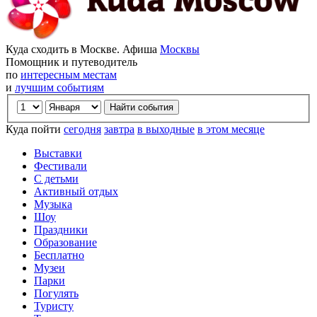
Куда сходить в Москве. Афиша
Москвы
Помощник и путеводитель
по
интересным местам
и
лучшим событиям
Куда пойти
сегодня
завтра
в выходные
в этом месяце
Выставки
Фестивали
С детьми
Активный отдых
Музыка
Шоу
Праздники
Образование
Бесплатно
Музеи
Парки
Погулять
Туристу