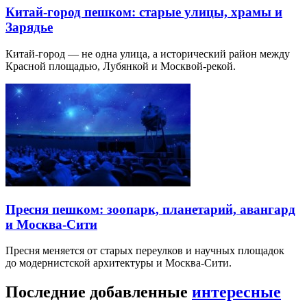
Китай-город пешком: старые улицы, храмы и
Зарядье
Китай-город — не одна улица, а исторический район между
Красной площадью, Лубянкой и Москвой-рекой.
Пресня пешком: зоопарк, планетарий, авангард
и Москва-Сити
Пресня меняется от старых переулков и научных площадок
до модернистской архитектуры и Москва-Сити.
Последние добавленные
интересные