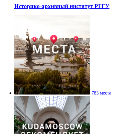
Историко-архивный институт РГГУ
783 места