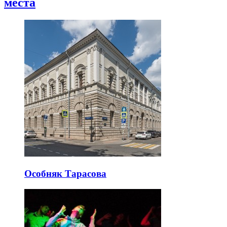
места
Особняк Тарасова