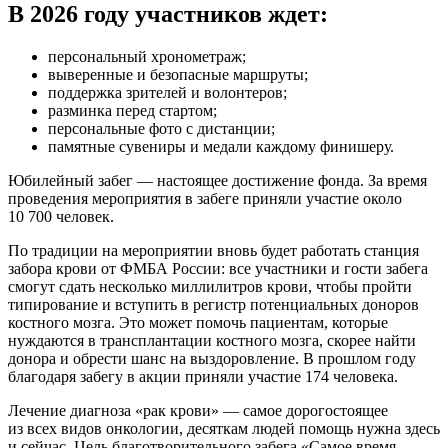
В 2026 году участников ждет:
персональный хронометраж;
выверенные и безопасные маршруты;
поддержка зрителей и волонтеров;
разминка перед стартом;
персональные фото с дистанции;
памятные сувениры и медали каждому финишеру.
Юбилейный забег — настоящее достижение фонда. За время
проведения мероприятия в забеге приняли участие около
10 700 человек.
По традиции на мероприятии вновь будет работать станция
забора крови от ФМБА России: все участники и гости забега
смогут сдать несколько миллилитров крови, чтобы пройти
типирование и вступить в регистр потенциальных доноров
костного мозга. Это может помочь пациентам, которые
нуждаются в трансплантации костного мозга, скорее найти
донора и обрести шанс на выздоровление. В прошлом году
благодаря забегу в акции приняли участие 174 человека.
Лечение диагноза «рак крови» — самое дорогостоящее
из всех видов онкологии, десяткам людей помощь нужна здесь
и сейчас. Цель благотворительного забега «Самое время