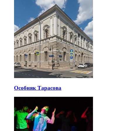
Особняк Тарасова