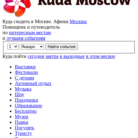
Куда сходить в Москве. Афиша
Москвы
Помощник и путеводитель
по
интересным местам
и
лучшим событиям
Куда пойти
сегодня
завтра
в выходные
в этом месяце
Выставки
Фестивали
С детьми
Активный отдых
Музыка
Шоу
Праздники
Образование
Бесплатно
Музеи
Парки
Погулять
Туристу