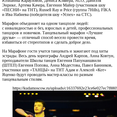
Юлианны Карауловой, Дениса Клявера, NLO, Даниэля
Энрике, Артема Качера, Евгении Майер (участников шоу
«ПЕСНИ» на ТНТ), Russell Ray и Price (группа 7Hills), FIKA
и Ива Набиева (победителя шоу «Успех» на СТС).
Марафон объединяет на одном танцполе людей:
с инвалидностью и без, взрослых и детей, профессиональных
танцоров и новичков. Танцевальный марафон «Лучшие
друзья» — отличный способ весело провести время,
избавиться от стереотипов и сделать доброе дело.
На Марафоне гости учатся танцевать и зажигают под хиты
эстрады. Весь день хореографы Андрей Карпов, Анна Ковтун,
преподаватели Школы танцев Евгения Папунаишвили
(ШТЕП) Евгения Попова, Анна Модестова, Павел Банников,
участники шоу «ТАНЦЫ» на ТНТ Адам и Алексей «Кот»
Яценко будут проводить мастер-классы по разным
танцевальным стилям.
https://kudamoscow.ru/uploads/c16337692e23ce6e027ec7f880