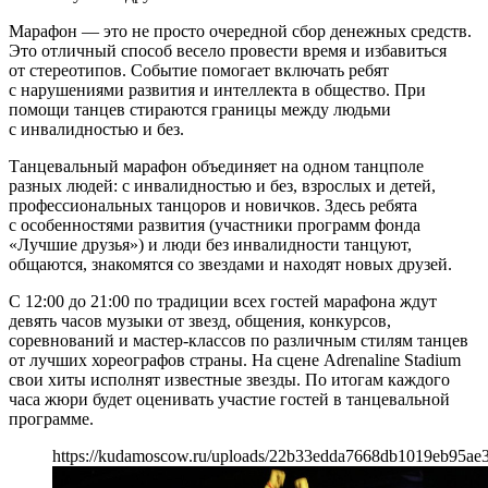
Марафон — это не просто очередной сбор денежных средств.
Это отличный способ весело провести время и избавиться
от стереотипов. Событие помогает включать ребят
с нарушениями развития и интеллекта в общество. При
помощи танцев стираются границы между людьми
с инвалидностью и без.
Танцевальный марафон объединяет на одном танцполе
разных людей: с инвалидностью и без, взрослых и детей,
профессиональных танцоров и новичков. Здесь ребята
с особенностями развития (участники программ фонда
«Лучшие друзья») и люди без инвалидности танцуют,
общаются, знакомятся со звездами и находят новых друзей.
С 12:00 до 21:00 по традиции всех гостей марафона ждут
девять часов музыки от звезд, общения, конкурсов,
соревнований и мастер-классов по различным стилям танцев
от лучших хореографов страны. На сцене Adrenaline Stadium
свои хиты исполнят известные звезды. По итогам каждого
часа жюри будет оценивать участие гостей в танцевальной
программе.
https://kudamoscow.ru/uploads/22b33edda7668db1019eb95ae