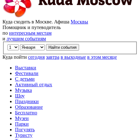
Куда сходить в Москве. Афиша
Москвы
Помощник и путеводитель
по
интересным местам
и
лучшим событиям
Куда пойти
сегодня
завтра
в выходные
в этом месяце
Выставки
Фестивали
С детьми
Активный отдых
Музыка
Шоу
Праздники
Образование
Бесплатно
Музеи
Парки
Погулять
Туристу