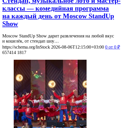
Стендап, музыкальное лото и мастер-
классы — комедийная программа
на каждый день от Moscow StandUp
Show
Moscow StandUp Show дарит развлечения на любой вкус
и кошелёк, от стендап шоу…
https://schema.org/InStock
2026-08-06T12:15:00+03:00
0
от 0
₽
657414
1817