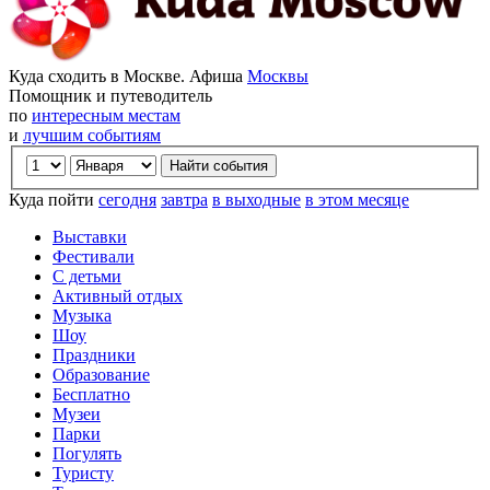
Куда сходить в Москве. Афиша
Москвы
Помощник и путеводитель
по
интересным местам
и
лучшим событиям
Куда пойти
сегодня
завтра
в выходные
в этом месяце
Выставки
Фестивали
С детьми
Активный отдых
Музыка
Шоу
Праздники
Образование
Бесплатно
Музеи
Парки
Погулять
Туристу