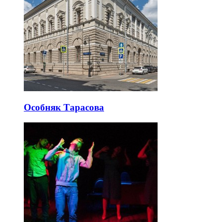
Особняк Тарасова