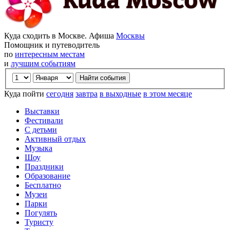
Куда сходить в Москве. Афиша
Москвы
Помощник и путеводитель
по
интересным местам
и
лучшим событиям
Куда пойти
сегодня
завтра
в выходные
в этом месяце
Выставки
Фестивали
С детьми
Активный отдых
Музыка
Шоу
Праздники
Образование
Бесплатно
Музеи
Парки
Погулять
Туристу