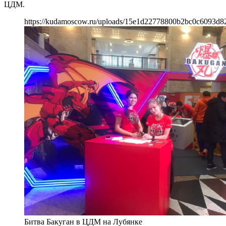
ЦДМ.
https://kudamoscow.ru/uploads/15e1d22778800b2bc0c6093d8
Битва Бакуган в ЦДМ на Лубянке