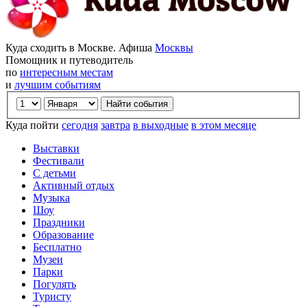
Куда сходить в Москве. Афиша
Москвы
Помощник и путеводитель
по
интересным местам
и
лучшим событиям
Куда пойти
сегодня
завтра
в выходные
в этом месяце
Выставки
Фестивали
С детьми
Активный отдых
Музыка
Шоу
Праздники
Образование
Бесплатно
Музеи
Парки
Погулять
Туристу