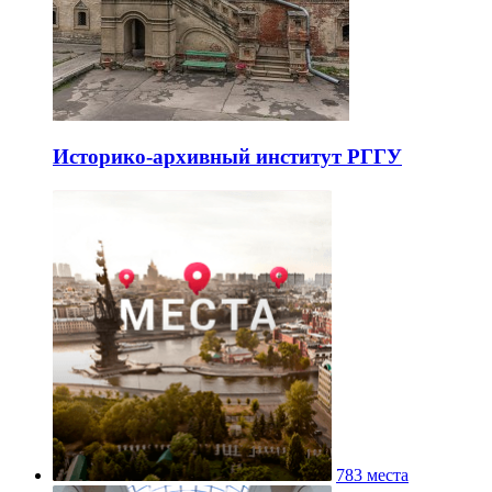
Историко-архивный институт РГГУ
783 места