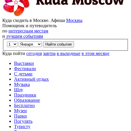
Куда сходить в Москве. Афиша
Москвы
Помощник и путеводитель
по
интересным местам
и
лучшим событиям
Куда пойти
сегодня
завтра
в выходные
в этом месяце
Выставки
Фестивали
С детьми
Активный отдых
Музыка
Шоу
Праздники
Образование
Бесплатно
Музеи
Парки
Погулять
Туристу