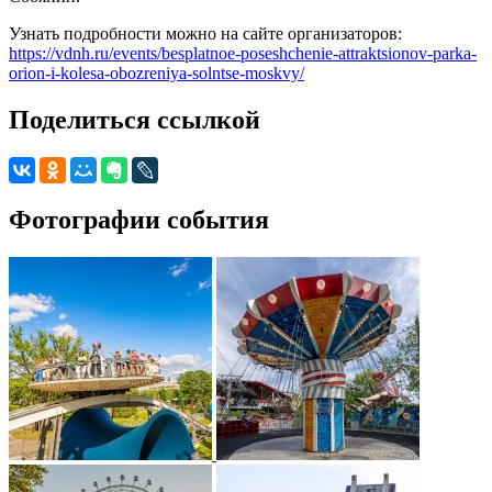
Узнать подробности можно на сайте организаторов:
https://vdnh.ru/events/besplatnoe-poseshchenie-attraktsionov-parka-
orion-i-kolesa-obozreniya-solntse-moskvy/
Поделиться ссылкой
Фотографии события