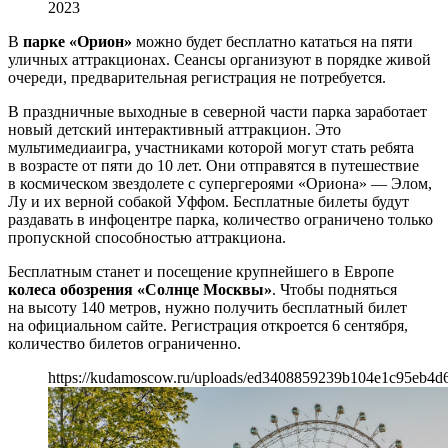
2023
В
парке «Орион»
можно будет бесплатно кататься на пяти
уличных аттракционах. Сеансы организуют в порядке живой
очереди, предварительная регистрация не потребуется.
В праздничные выходные в северной части парка заработает
новый детский интерактивный аттракцион. Это
мультимедиаигра, участниками которой могут стать ребята
в возрасте от пяти до 10 лет. Они отправятся в путешествие
в космическом звездолете с супергероями «Ориона» — Элом,
Лу и их верной собакой Уффом. Бесплатные билеты будут
раздавать в инфоцентре парка, количество ограничено только
пропускной способностью аттракциона.
Бесплатным станет и посещение крупнейшего в Европе
колеса обозрения «Солнце Москвы»
. Чтобы подняться
на высоту 140 метров, нужно получить бесплатный билет
на официальном сайте. Регистрация откроется 6 сентября,
количество билетов ограниченно.
https://kudamoscow.ru/uploads/ed3408859239b104e1c95eb4d