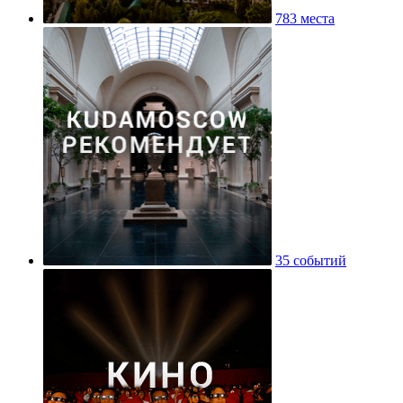
783 места
35 событий