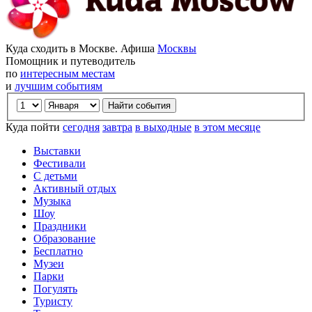
Куда сходить в Москве. Афиша
Москвы
Помощник и путеводитель
по
интересным местам
и
лучшим событиям
Куда пойти
сегодня
завтра
в выходные
в этом месяце
Выставки
Фестивали
С детьми
Активный отдых
Музыка
Шоу
Праздники
Образование
Бесплатно
Музеи
Парки
Погулять
Туристу