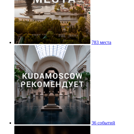
783 места
36 событий