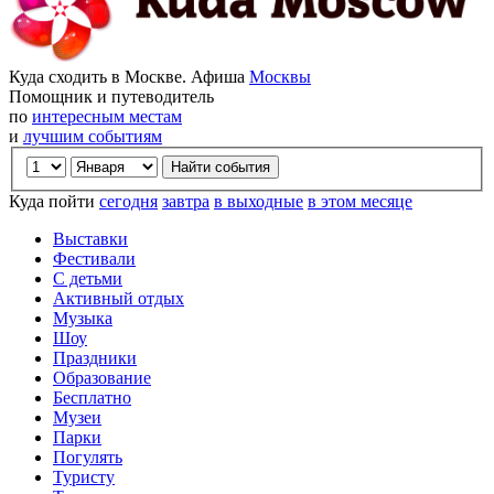
Куда сходить в Москве. Афиша
Москвы
Помощник и путеводитель
по
интересным местам
и
лучшим событиям
Куда пойти
сегодня
завтра
в выходные
в этом месяце
Выставки
Фестивали
С детьми
Активный отдых
Музыка
Шоу
Праздники
Образование
Бесплатно
Музеи
Парки
Погулять
Туристу