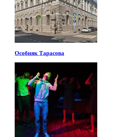
Особняк Тарасова