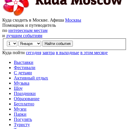
Куда сходить в Москве. Афиша
Москвы
Помощник и путеводитель
по
интересным местам
и
лучшим событиям
Куда пойти
сегодня
завтра
в выходные
в этом месяце
Выставки
Фестивали
С детьми
Активный отдых
Музыка
Шоу
Праздники
Образование
Бесплатно
Музеи
Парки
Погулять
Туристу