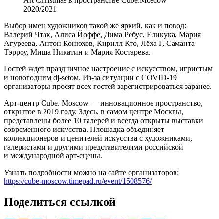
Art Christmas в пространстве Cube.Moscow
2020/2021
Выбор имен художников такой же яркий, как и повод:
Валерий Чтак, Алиса Йоффе, Дима Ребус, Еликука, Мария
Агуреева, Антон Конюхов, Кирилл Кто, Лёха Г, Саманта
Тэрроу, Миша Никатин и Мария Костарева.
Гостей ждет праздничное настроение с искусством, игристым
и новогодним dj-setом. Из-за ситуации с COVID-19
организаторы просят всех гостей зарегистрироваться заранее.
Арт-центр Cube. Moscow — инновационное пространство,
открытое в 2019 году. Здесь, в самом центре Москвы,
представлены более 10 галерей и всегда открыты выставки
современного искусства. Площадка объединяет
коллекционеров и ценителей искусства с художниками,
галеристами и другими представителями российской
и международной арт-сцены.
Узнать подробности можно на сайте организаторов:
https://cube-moscow.timepad.ru/event/1508576/
Поделиться ссылкой