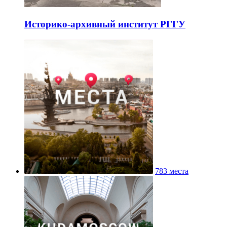
Историко-архивный институт РГГУ
783 места