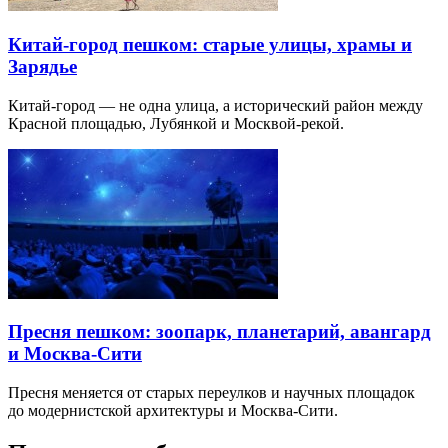
Китай-город пешком: старые улицы, храмы и
Зарядье
Китай-город — не одна улица, а исторический район между
Красной площадью, Лубянкой и Москвой-рекой.
Пресня пешком: зоопарк, планетарий, авангард
и Москва-Сити
Пресня меняется от старых переулков и научных площадок
до модернистской архитектуры и Москва-Сити.