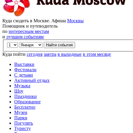
Куда сходить в Москве. Афиша
Москвы
Помощник и путеводитель
по
интересным местам
и
лучшим событиям
Куда пойти
сегодня
завтра
в выходные
в этом месяце
Выставки
Фестивали
С детьми
Активный отдых
Музыка
Шоу
Праздники
Образование
Бесплатно
Музеи
Парки
Погулять
Туристу