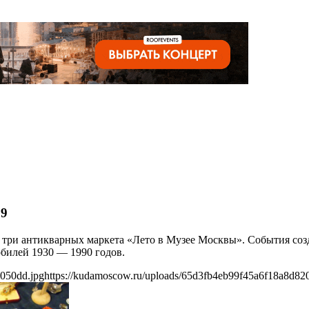
19
т три антикварных маркета «Лето в Музее Москвы». События соз
билей 1930 — 1990 годов.
5050dd.jpg
https://kudamoscow.ru/uploads/65d3fb4eb99f45a6f18a8d82