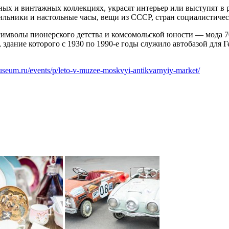
рных и винтажных коллекциях, украсят интерьер или выступят в
ильники и настольные часы, вещи из СССР, стран социалистичес
символы пионерского детства и комсомольской юности — мода 7
 здание которого с 1930 по 1990-е годы служило автобазой для 
useum.ru/events/p/leto-v-muzee-moskvyi-antikvarnyiy-market/