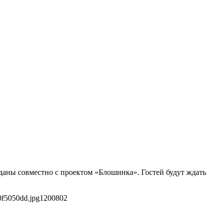
даны совместно с проектом «Блошинка». Гостей будут ждать
0f5050dd.jpg
1200
802