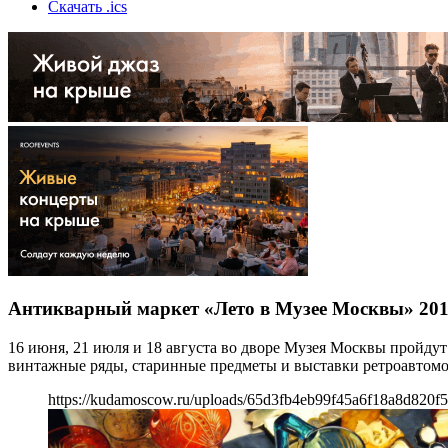
Скачать .ics
Антикварный маркет «Лето в Музее Москвы» 20
16 июня, 21 июля и 18 августа во дворе Музея Москвы пройду
винтажные ряды, старинные предметы и выставки ретроавтомо
https://kudamoscow.ru/uploads/65d3fb4eb99f45a6f18a8d820f