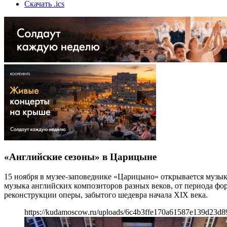
Скачать .ics
«Английские сезоны» в Царицыне
15 ноября в музее-заповеднике «Царицыно» открывается музык
музыка английских композиторов разных веков, от периода ф
реконструкции оперы, забытого шедевра начала XIX века.
https://kudamoscow.ru/uploads/6c4b3ffe170a61587e139d23d8