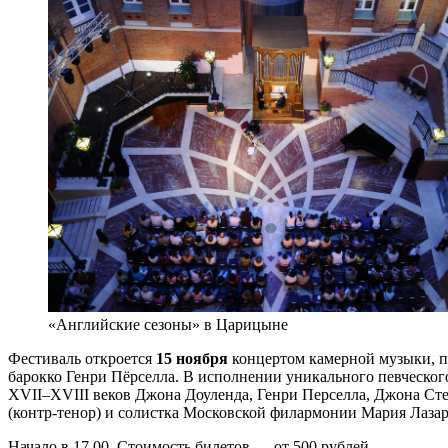
«Английские сезоны» в Царицыне
Фестиваль откроется
15 ноября
концертом камерной музыки, п
барокко Генри Пёрселла. В исполнении уникального певческог
XVII–XVIII веков Джона Доуленда, Генри Перселла, Джона Сте
(контр-тенор) и солистка Московской филармонии Мария Лазар
Начало в 17.00. Стоимость билетов — от 500 рублей.