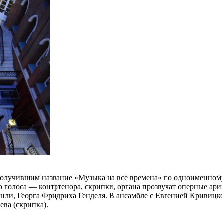
олучившим название «Музыка на все времена» по одноименном
о голоса — контртенора, скрипки, органа прозвучат оперные а
нли, Георга Фридриха Генделя. В ансамбле с Евгенией Кривицк
ева (скрипка).