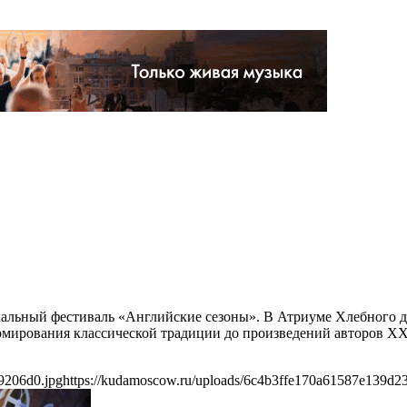
альный фестиваль «Английские сезоны». В Атриуме Хлебного до
ормирования классической традиции до произведений авторов X
9206d0.jpg
https://kudamoscow.ru/uploads/6c4b3ffe170a61587e139d2