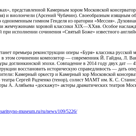
ках», представленной Камерным хором Московской консерватор
я) и виолончели (Арсений Чубачин). Своеобразным изящным об
го одноименным гимном Генделя из оратории «Мессия». Духовна
щими жемчужинами хоровой классики XIX—XXвв. Особое наслажд
ей при исполнении сочинения «Святый Боже» известного англи
анет премьера реконструкции оперы «Буря» классика русской 
 в этом сочинении композитор — современник Й. Гайдна, Л. Ван
уры доглинкинской эпохи. Совпадение в 2014 году двух дат — 4
трукции восстановить историческую справедливость — дать оп
ители: Камерный оркестр и Камерный хор Московской консерват
еатра Сергей Радченко (тенор), солист МАМТ им. К. С. Станис
еры А. Алябьева «доскажут» актеры драматических театров Мос
tsaritsyno-museum.ru/ru/news/109/5226/