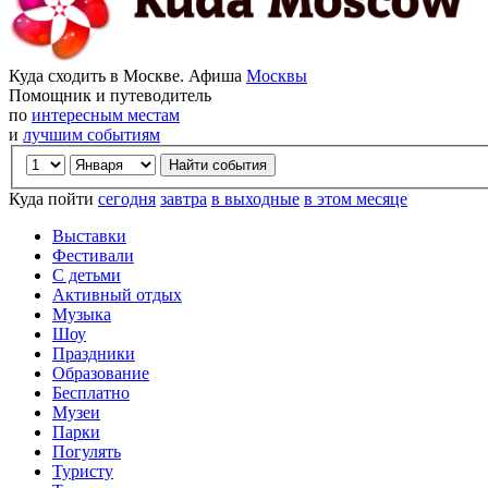
Куда сходить в Москве. Афиша
Москвы
Помощник и путеводитель
по
интересным местам
и
лучшим событиям
Куда пойти
сегодня
завтра
в выходные
в этом месяце
Выставки
Фестивали
С детьми
Активный отдых
Музыка
Шоу
Праздники
Образование
Бесплатно
Музеи
Парки
Погулять
Туристу