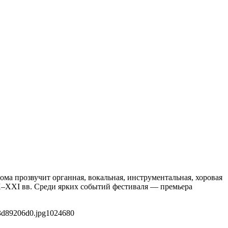
ма прозвучит органная, вокальная, инструментальная, хоровая
X–XXI вв. Среди ярких событий фестиваля — премьера
3d89206d0.jpg
1024
680