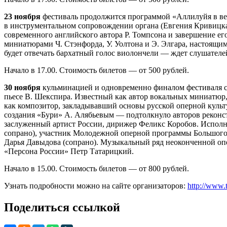
23 ноября
фестиваль продолжится программой «Аллилуйя в ве
в инструментальном сопровождении органа (Евгения Кривицка
современного английского автора Р. Томпсона и завершение е
миниатюрами Ч. Стэнфорда, У. Уолтона и Э. Элгара, настоя
будет отвечать бархатный голос виолончели — ждет слушател
Начало в 17.00. Стоимость билетов — от 500 рублей.
30 ноября
кульминацией и одновременно финалом фестиваля ст
пьесе В. Шекспира. Известный как автор вокальных миниатюр,
как композитор, закладывавший основы русской оперной культ
создания «Бури» А. Алябьевым — подтолкнуло авторов реконс
заслуженный артист России, дирижер Феликс Коробов. Исполн
сопрано), участник Молодежной оперной программы Большого т
Дарья Давыдова (сопрано). Музыкальный ряд неоконченной оп
«Персона России» Петр Татарицкий.
Начало в 15.00. Стоимость билетов — от 800 рублей.
Узнать подробности можно на сайте организаторов:
http://www.
Поделиться ссылкой