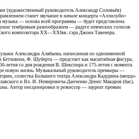
ии (художественный руководитель Александр Соловьёв)
рамлением станет звучание в начале концерта «Аллилуйи»
я музыка — основа всей программы — будет представлена
ение тембровым разнообразием — радуге певческих голосов
йского композитора XX—XXIвв. сэра Джона Тавенера.
музыки Александра Алябьева, написанная по одноименной
 Бетховена, Ф. Шуберта — предстает как масштабная фигура,
50-летия со дня рождения В. Шекспира и 175-летия с момента
ере новую жизнь. Музыкальный руководитель премьеры —
ории, солистка Большого театра Александра Кадурина (меццо-
лавского и Вл. И. Немировича-Данченко Денис Макаров (бас),
квы. Автор инсценировки и режиссер — лауреат премии