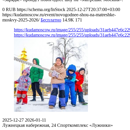
0
RUB
https://schema.org/InStock
2025-12-27T20:37:00+03:00
https://kudamoscow.ru/event/novogodnee-shou-na-matreshke-
moskvy-2025-2026/
Бесплатно
14.9K
171
https://kudamoscow.ru/image/255/255/uploads/31aeb447e6c2
https://kudamoscow.ru/image/255/255/uploads/31aeb447e6c2
2025-12-27
2026-01-11
Лужнецкая набережная, 24
Спорткомплекс «Лужники»