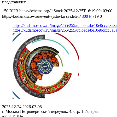
представляет…
150
RUB
https://schema.org/InStock
2025-12-25T16:19:00+03:00
https://kudamoscow.ru/event/vystavka-svideteli/
300
₽
719
0
https://kudamoscow.ru/image/255/255/uploads/be10e0cccc3a
https://kudamoscow.ru/image/255/255/uploads/be10e0cccc3a
2025-12-24
2026-03-08
г. Москва Петроверигский переулок, 4, стр. 1
Галерея
«РОСИЗО»