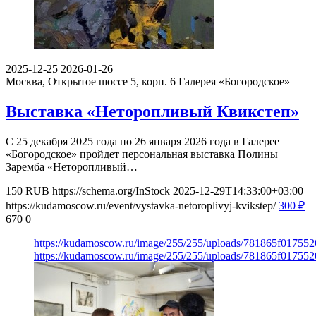
2025-12-25
2026-01-26
Москва, Открытое шоссе 5, корп. 6
Галерея «Богородское»
Выставка «Неторопливый Квикстеп»
С 25 декабря 2025 года по 26 января 2026 года в Галерее
«Богородское» пройдет персональная выставка Полины
Заремба «Неторопливый…
150
RUB
https://schema.org/InStock
2025-12-29T14:33:00+03:00
https://kudamoscow.ru/event/vystavka-netoroplivyj-kvikstep/
300
₽
670
0
https://kudamoscow.ru/image/255/255/uploads/781865f01755
https://kudamoscow.ru/image/255/255/uploads/781865f01755