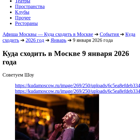
Театры
Пространства
Клубы
Прочее
Рестораны
Афиша Москвы — Куда сходить в Москве
➔
События
➔
Куда
сходить
➔
2026 год
➔
Январь
➔
9 января 2026 года
Куда сходить в Москве 9 января 2026
года
Советуем Шоу
https://kudamoscow.ru/image/269/250/uploads/6c5ea8efdeb3
https://kudamoscow.ru/image/269/250/uploads/6c5ea8efdeb3