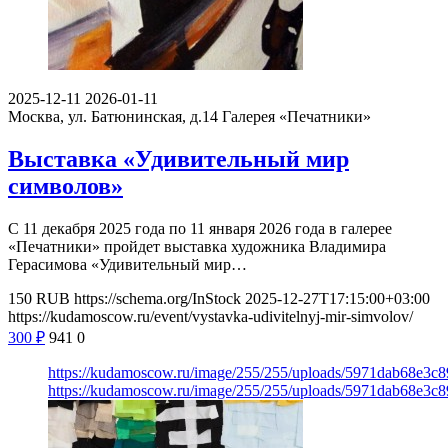
2025-12-11
2026-01-11
Москва, ул. Батюнинская, д.14
Галерея «Печатники»
Выставка «Удивительный мир
символов»
С 11 декабря 2025 года по 11 января 2026 года в галерее
«Печатники» пройдет выставка художника Владимира
Герасимова «Удивительный мир…
150
RUB
https://schema.org/InStock
2025-12-27T17:15:00+03:00
https://kudamoscow.ru/event/vystavka-udivitelnyj-mir-simvolov/
300
₽
941
0
https://kudamoscow.ru/image/255/255/uploads/5971dab68e3c
https://kudamoscow.ru/image/255/255/uploads/5971dab68e3c