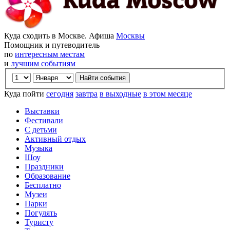
Куда сходить в Москве. Афиша
Москвы
Помощник и путеводитель
по
интересным местам
и
лучшим событиям
Куда пойти
сегодня
завтра
в выходные
в этом месяце
Выставки
Фестивали
С детьми
Активный отдых
Музыка
Шоу
Праздники
Образование
Бесплатно
Музеи
Парки
Погулять
Туристу