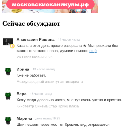
Сейчас обсуждают
Анастасия Ришина
11 часов назад
Казань в этот день просто разорвала 🔥 Мы приехали без
какого то четкого плана, думали немного
ещё
VK Fest в Казани 2025
Ирина
13 часов назад
Кже не работает.
Международный институт антиквариата
Вера
18 часов назад
Хожу сюда довольно часто, мне тут очень уютно и приятно.
Кинотеатр Синема Стар Принц плаза
Марина
день назад 16:25
Шли пешком через мост от Кремля, вид открывается