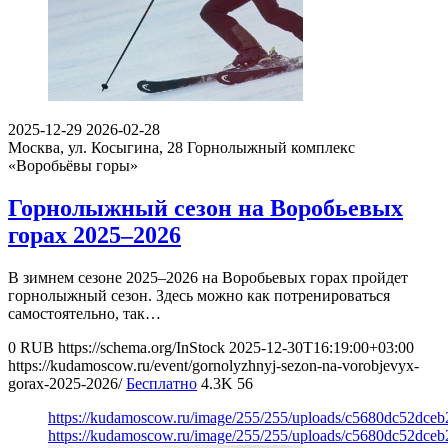
2025-12-29
2026-02-28
Москва, ул. Косыгина, 28
Горнолыжный комплекс
«Воробьёвы горы»
Горнолыжный сезон на Воробьевых
горах 2025–2026
В зимнем сезоне 2025–2026 на Воробьевых горах пройдет
горнолыжный сезон. Здесь можно как потренироваться
самостоятельно, так…
0
RUB
https://schema.org/InStock
2025-12-30T16:19:00+03:00
https://kudamoscow.ru/event/gornolyzhnyj-sezon-na-vorobjevyx-
gorax-2025-2026/
Бесплатно
4.3K
56
https://kudamoscow.ru/image/255/255/uploads/c5680dc52dce
https://kudamoscow.ru/image/255/255/uploads/c5680dc52dce