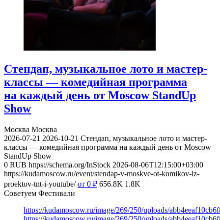
Стендап, музыкальное лото и мастер-
классы — комедийная программа
на каждый день от Moscow StandUp
Show
Москва
Москва
2026-07-21
2026-10-21
Стендап, музыкальное лото и мастер-
классы — комедийная программа на каждый день от Moscow
StandUp Show
0
RUB
https://schema.org/InStock
2026-08-06T12:15:00+03:00
https://kudamoscow.ru/event/stendap-v-moskve-ot-komikov-iz-
proektov-tnt-i-youtube/
от 0
₽
656.8K
1.8K
Советуем Фестивали
https://kudamoscow.ru/image/269/250/uploads/abb4eeaf10cb
https://kudamoscow.ru/image/269/250/uploads/abb4eeaf10cb