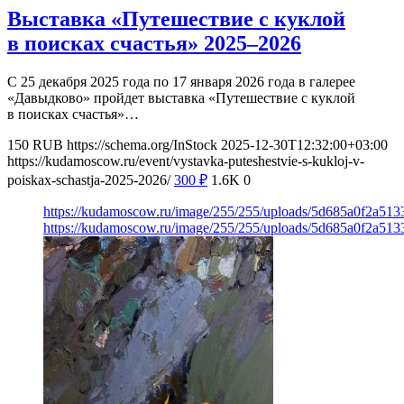
Выставка «Путешествие с куклой
в поисках счастья» 2025–2026
С 25 декабря 2025 года по 17 января 2026 года в галерее
«Давыдково» пройдет выставка «Путешествие с куклой
в поисках счастья»…
150
RUB
https://schema.org/InStock
2025-12-30T12:32:00+03:00
https://kudamoscow.ru/event/vystavka-puteshestvie-s-kukloj-v-
poiskax-schastja-2025-2026/
300
₽
1.6K
0
https://kudamoscow.ru/image/255/255/uploads/5d685a0f2a5
https://kudamoscow.ru/image/255/255/uploads/5d685a0f2a5