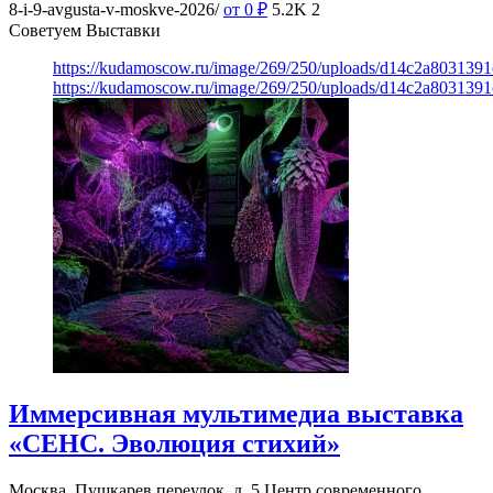
8-i-9-avgusta-v-moskve-2026/
от 0
₽
5.2K
2
Советуем Выставки
https://kudamoscow.ru/image/269/250/uploads/d14c2a803139
https://kudamoscow.ru/image/269/250/uploads/d14c2a803139
Иммерсивная мультимедиа выставка
«СЕНС. Эволюция стихий»
Москва, Пушкарев переулок, д. 5
Центр современного