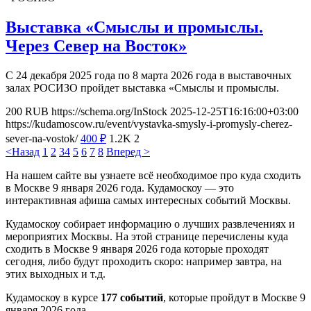
Выставка «Смыслы и промыслы.
Через Север на Восток»
С 24 декабря 2025 года по 8 марта 2026 года в выставочных
залах РОСИЗО пройдет выставка «Смыслы и промыслы.
200
RUB
https://schema.org/InStock
2025-12-25T16:16:00+03:00
https://kudamoscow.ru/event/vystavka-smysly-i-promysly-cherez-
sever-na-vostok/
400
₽
1.2K
2
<Назад
1
2
3
4
5
6
7
8
Вперед >
На нашем сайте вы узнаете всё необходимое про куда сходить
в Москве 9 января 2026 года. Кудамоскоу — это
интерактивная афиша самых интересных событий Москвы.
Кудамоскоу собирает информацию о лучших развлечениях и
мероприятих Москвы. На этой странице перечислены куда
сходить в Москве 9 января 2026 года которые проходят
сегодня, либо будут проходить скоро: например завтра, на
этих выходных и т.д.
Кудамоскоу в курсе
177 событий
, которые пройдут в Москве 9
января 2026 года.