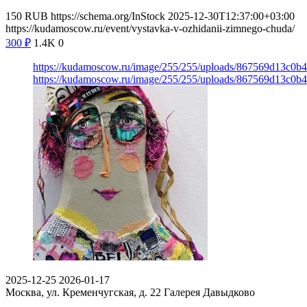
150
RUB
https://schema.org/InStock
2025-12-30T12:37:00+03:00
https://kudamoscow.ru/event/vystavka-v-ozhidanii-zimnego-chuda/
300
₽
1.4K
0
https://kudamoscow.ru/image/255/255/uploads/867569d13c0b
https://kudamoscow.ru/image/255/255/uploads/867569d13c0b
2025-12-25
2026-01-17
Москва, ул. Кременчугская, д. 22
Галерея Давыдково