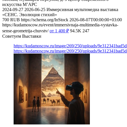
искусства М’АРС
2024-09-27
2026-06-25
Иммерсивная мультимедиа выставка
«СЕНС. Эволюция стихий»
700
RUB
https://schema.org/InStock
2026-08-07T00:00:00+03:00
https://kudamoscow.ru/event/immersivnaja-multimedia-vystavka-
sense-geometrija-chuvstv/
от 1 400
₽
94.5K
247
Советуем Выставки
https://kudamoscow.ru/image/269/250/uploads/9e312341bad5
https://kudamoscow.ru/image/269/250/uploads/9e312341bad5