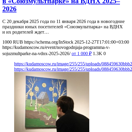
в «Союзмультпарке» на ВДНХ 2025–
2026
С 20 декабря 2025 года по 11 января 2026 года в новогодние
праздники юных посетителей «Союзмультпарка» на ВДНХ
и их родителей ждет…
1000
RUB
https://schema.org/InStock
2025-12-27T17:01:00+03:00
https://kudamoscow.ru/event/novogodnjaja-programma-v-
sojuzmultparke-na-vdnx-2025-2026/
от 1 000
₽
1.3K
0
https://kudamoscow.ru/image/255/255/uploads/088459630bbb
https://kudamoscow.ru/image/255/255/uploads/088459630bbb