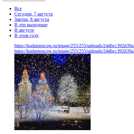
Все
Сегодня, 7 августа
Завтра, 8 августа
В эти выходные
В августе
В этом году
https://kudamoscow.ru/image/255/255/uploads/24dbcc392d39a
https://kudamoscow.ru/image/255/255/uploads/24dbcc392d39a