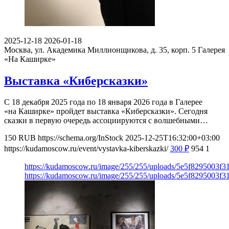
2025-12-18
2026-01-18
Москва, ул. Академика Миллионщикова, д. 35, корп. 5
Галерея
«На Каширке»
Выставка «Киберсказки»
С 18 декабря 2025 года по 18 января 2026 года в Галерее
«на Каширке» пройдет выставка «Киберсказки». Сегодня
сказки в первую очередь ассоциируются с волшебными…
150
RUB
https://schema.org/InStock
2025-12-25T16:32:00+03:00
https://kudamoscow.ru/event/vystavka-kiberskazki/
300
₽
954
1
https://kudamoscow.ru/image/255/255/uploads/5e5f8295003f
https://kudamoscow.ru/image/255/255/uploads/5e5f8295003f