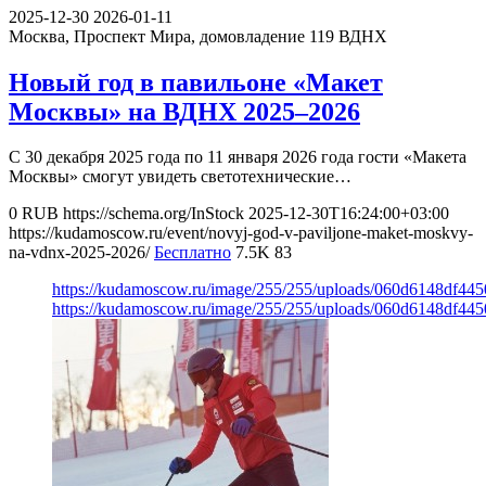
2025-12-30
2026-01-11
Москва, Проспект Мира, домовладение 119
ВДНХ
Новый год в павильоне «Макет
Москвы» на ВДНХ 2025–2026
С 30 декабря 2025 года по 11 января 2026 года гости «Макета
Москвы» смогут увидеть светотехнические…
0
RUB
https://schema.org/InStock
2025-12-30T16:24:00+03:00
https://kudamoscow.ru/event/novyj-god-v-paviljone-maket-moskvy-
na-vdnx-2025-2026/
Бесплатно
7.5K
83
https://kudamoscow.ru/image/255/255/uploads/060d6148df44
https://kudamoscow.ru/image/255/255/uploads/060d6148df44