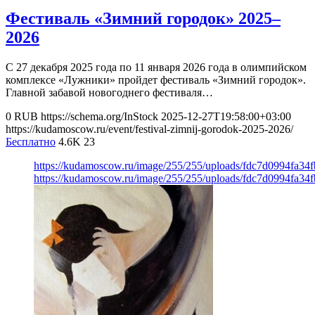
Фестиваль «Зимний городок» 2025–
2026
С 27 декабря 2025 года по 11 января 2026 года в олимпийском
комплексе «Лужники» пройдет фестиваль «Зимний городок».
Главной забавой новогоднего фестиваля…
0
RUB
https://schema.org/InStock
2025-12-27T19:58:00+03:00
https://kudamoscow.ru/event/festival-zimnij-gorodok-2025-2026/
Бесплатно
4.6K
23
https://kudamoscow.ru/image/255/255/uploads/fdc7d0994fa3
https://kudamoscow.ru/image/255/255/uploads/fdc7d0994fa3