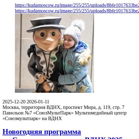
https://kudamoscow.ru/image/255/255/uploads/8bfe1017633b
https://kudamoscow.ru/image/255/255/uploads/8bfe1017633b
2025-12-20
2026-01-11
Москва, территория ВДНХ, проспект Мира, д. 119, стр. 7
Павильон №7 «СоюзМультПарк»
Мультимедийный центр
«Союзмультпарк» на ВДНХ
Новогодняя программа