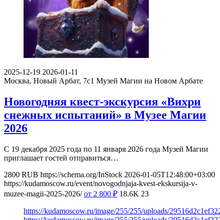
2025-12-19
2026-01-11
Москва, Новый Арбат, 7с1
Музей Магии на Новом Арбате
Новогодняя квест-экскурсия «Вихри
снежных испытаний» в Музее Магии
2026
С 19 декабря 2025 года по 11 января 2026 года Музей Магии
приглашает гостей отправиться…
2800
RUB
https://schema.org/InStock
2026-01-05T12:48:00+03:00
https://kudamoscow.ru/event/novogodnjaja-kvest-ekskursija-v-
muzee-magii-2025-2026/
от 2 800
₽
18.6K
23
https://kudamoscow.ru/image/255/255/uploads/29516d2c1ef3
https://kudamoscow.ru/image/255/255/uploads/29516d2c1ef3