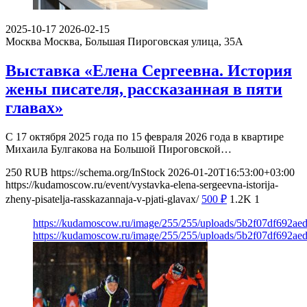
2025-10-17
2026-02-15
Москва
Москва, Большая Пироговская улица, 35А
Выставка «Елена Сергеевна. История
жены писателя, рассказанная в пяти
главах»
С 17 октября 2025 года по 15 февраля 2026 года в квартире
Михаила Булгакова на Большой Пироговской…
250
RUB
https://schema.org/InStock
2026-01-20T16:53:00+03:00
https://kudamoscow.ru/event/vystavka-elena-sergeevna-istorija-
zheny-pisatelja-rasskazannaja-v-pjati-glavax/
500
₽
1.2K
1
https://kudamoscow.ru/image/255/255/uploads/5b2f07df692a
https://kudamoscow.ru/image/255/255/uploads/5b2f07df692a