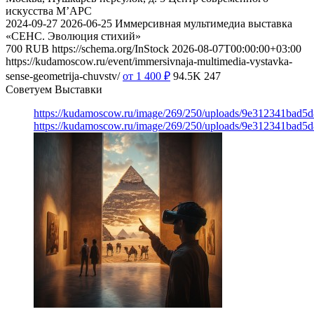
искусства М’АРС
2024-09-27
2026-06-25
Иммерсивная мультимедиа выставка
«СЕНС. Эволюция стихий»
700
RUB
https://schema.org/InStock
2026-08-07T00:00:00+03:00
https://kudamoscow.ru/event/immersivnaja-multimedia-vystavka-
sense-geometrija-chuvstv/
от 1 400
₽
94.5K
247
Советуем Выставки
https://kudamoscow.ru/image/269/250/uploads/9e312341bad5
https://kudamoscow.ru/image/269/250/uploads/9e312341bad5