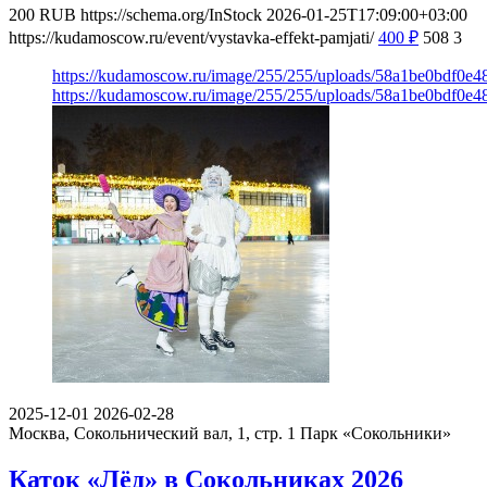
200
RUB
https://schema.org/InStock
2026-01-25T17:09:00+03:00
https://kudamoscow.ru/event/vystavka-effekt-pamjati/
400
₽
508
3
https://kudamoscow.ru/image/255/255/uploads/58a1be0bdf0e
https://kudamoscow.ru/image/255/255/uploads/58a1be0bdf0e
2025-12-01
2026-02-28
Москва, Сокольнический вал, 1, стр. 1
Парк «Сокольники»
Каток «Лёд» в Сокольниках 2026