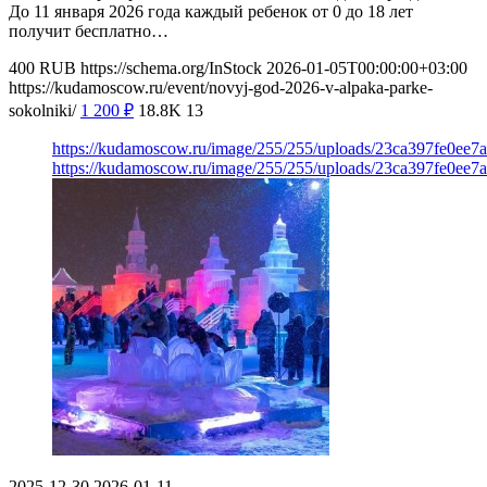
До 11 января 2026 года каждый ребенок от 0 до 18 лет
получит бесплатно…
400
RUB
https://schema.org/InStock
2026-01-05T00:00:00+03:00
https://kudamoscow.ru/event/novyj-god-2026-v-alpaka-parke-
sokolniki/
1 200
₽
18.8K
13
https://kudamoscow.ru/image/255/255/uploads/23ca397fe0ee7
https://kudamoscow.ru/image/255/255/uploads/23ca397fe0ee7
2025-12-30
2026-01-11