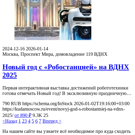
2024-12-16
2026-01-14
Москва, Проспект Мира, домовладение 119
ВДНХ
Новый год с «Робостанцией» на ВДНХ
2025
Первая интерактивная выставка достижений робототехники
готова отмечать Новый год! В эксклюзивную праздничную…
790
RUB
https://schema.org/InStock
2026-01-02T19:16:00+03:00
https://kudamoscow.ru/event/novyj-god-s-robostantsiej-na-vdnx-
2025/
от 890
₽
9.3K
25
<Назад
1
2
3
4
5
6
7
Вперед >
На нашем сайте вы узнаете всё необходимое про куда сходить