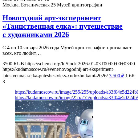
Москва, Ботаническая 25
Музей криптографии
Новогодний арт-эксперимент
«Таинственная елка»: путешествие
с художниками 2026
С 4 по 10 января 2026 года Музей криптографии приглашает
всех, кто любит…
3500
RUB
https://schema.org/InStock
2026-01-03T00:00:00+03:00
https://kudamoscow.ru/event/novogodnij-art-eksperiment-
tainstvennaja-elka-puteshestvie-s-xudozhnikami-2026/
3 500
₽
1.6K
3
https://kudamoscow.ru/image/255/255/uploads/a33f04e5d224
https://kudamoscow.ru/image/255/255/uploads/a33f04e5d224