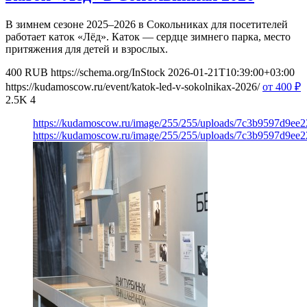
В зимнем сезоне 2025–2026 в Сокольниках для посетителей
работает каток «Лёд». Каток — сердце зимнего парка, место
притяжения для детей и взрослых.
400
RUB
https://schema.org/InStock
2026-01-21T10:39:00+03:00
https://kudamoscow.ru/event/katok-led-v-sokolnikax-2026/
от 400
₽
2.5K
4
https://kudamoscow.ru/image/255/255/uploads/7c3b9597d9ee
https://kudamoscow.ru/image/255/255/uploads/7c3b9597d9ee