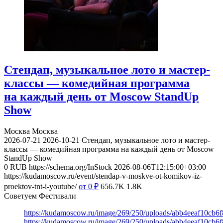
Стендап, музыкальное лото и мастер-
классы — комедийная программа
на каждый день от Moscow StandUp
Show
Москва
Москва
2026-07-21
2026-10-21
Стендап, музыкальное лото и мастер-
классы — комедийная программа на каждый день от Moscow
StandUp Show
0
RUB
https://schema.org/InStock
2026-08-06T12:15:00+03:00
https://kudamoscow.ru/event/stendap-v-moskve-ot-komikov-iz-
proektov-tnt-i-youtube/
от 0
₽
656.7K
1.8K
Советуем Фестивали
https://kudamoscow.ru/image/269/250/uploads/abb4eeaf10cb
https://kudamoscow.ru/image/269/250/uploads/abb4eeaf10cb