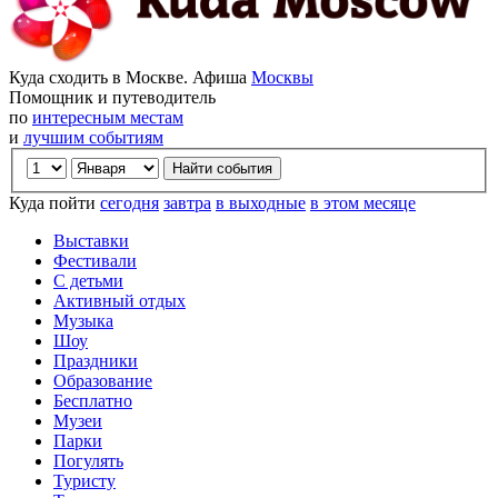
Куда сходить в Москве. Афиша
Москвы
Помощник и путеводитель
по
интересным местам
и
лучшим событиям
Куда пойти
сегодня
завтра
в выходные
в этом месяце
Выставки
Фестивали
С детьми
Активный отдых
Музыка
Шоу
Праздники
Образование
Бесплатно
Музеи
Парки
Погулять
Туристу