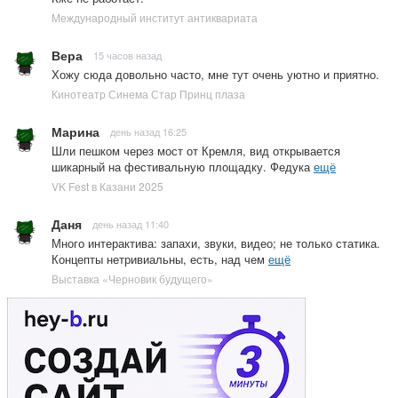
Международный институт антиквариата
Вера
15 часов назад
Хожу сюда довольно часто, мне тут очень уютно и приятно.
Кинотеатр Синема Стар Принц плаза
Марина
день назад 16:25
Шли пешком через мост от Кремля, вид открывается
шикарный на фестивальную площадку. Федука
ещё
VK Fest в Казани 2025
Даня
день назад 11:40
Много интерактива: запахи, звуки, видео; не только статика.
Концепты нетривиальны, есть, над чем
ещё
Выставка «Черновик будущего»