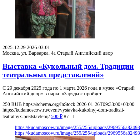
2025-12-29
2026-03-01
Москва, ул. Варварка, 4а
Старый Английский двор
Выставка «Кукольный дом. Традиции
театральных представлений»
С 29 декабря 2025 года по 1 марта 2026 года в музее «Старый
Английский двор» в парке «Зарядье» пройдет…
250
RUB
https://schema.org/InStock
2026-01-26T09:33:00+03:00
https://kudamoscow.ru/event/vystavka-kukolnyj-dom-traditsii-
teatralnyx-predstavlenij/
500
₽
871
1
https://kudamoscow.ru/image/255/255/uploads/2969556a8249
https://kudamoscow.ru/image/255/255/uploads/2969556a8249