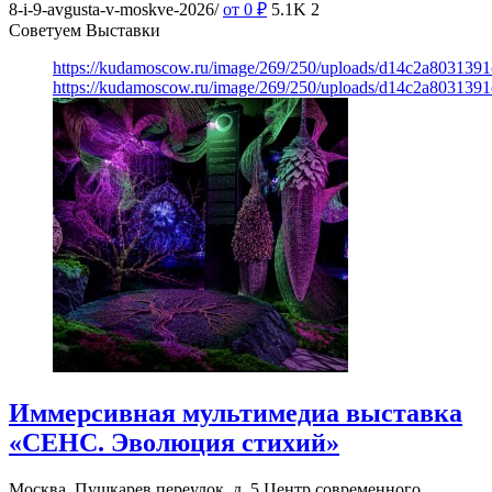
8-i-9-avgusta-v-moskve-2026/
от 0
₽
5.1K
2
Советуем Выставки
https://kudamoscow.ru/image/269/250/uploads/d14c2a803139
https://kudamoscow.ru/image/269/250/uploads/d14c2a803139
Иммерсивная мультимедиа выставка
«СЕНС. Эволюция стихий»
Москва, Пушкарев переулок, д. 5
Центр современного