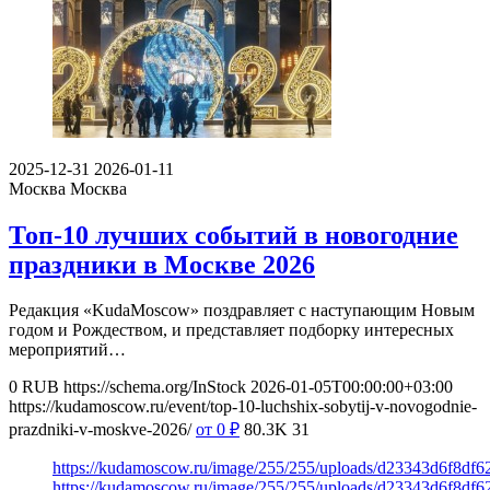
2025-12-31
2026-01-11
Москва
Москва
Топ-10 лучших событий в новогодние
праздники в Москве 2026
Редакция «KudaMoscow» поздравляет с наступающим Новым
годом и Рождеством, и представляет подборку интересных
мероприятий…
0
RUB
https://schema.org/InStock
2026-01-05T00:00:00+03:00
https://kudamoscow.ru/event/top-10-luchshix-sobytij-v-novogodnie-
prazdniki-v-moskve-2026/
от 0
₽
80.3K
31
https://kudamoscow.ru/image/255/255/uploads/d23343d6f8df
https://kudamoscow.ru/image/255/255/uploads/d23343d6f8df