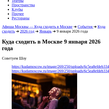
Театры
Пространства
Клубы
Прочее
Рестораны
Афиша Москвы — Куда сходить в Москве
➔
События
➔
Куда
сходить
➔
2026 год
➔
Январь
➔
9 января 2026 года
Куда сходить в Москве 9 января 2026
года
Советуем Шоу
https://kudamoscow.ru/image/269/250/uploads/6c5ea8efdeb3
https://kudamoscow.ru/image/269/250/uploads/6c5ea8efdeb3