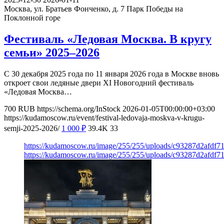
Москва, ул. Братьев Фонченко, д. 7
Парк Победы на
Поклонной горе
Фестиваль «Ледовая Москва. В кругу
семьи» 2025–2026
С 30 декабря 2025 года по 11 января 2026 года в Москве вновь
откроет свои ледяные двери XI Новогодний фестиваль
«Ледовая Москва…
700
RUB
https://schema.org/InStock
2026-01-05T00:00:00+03:00
https://kudamoscow.ru/event/festival-ledovaja-moskva-v-krugu-
semji-2025-2026/
1 000
₽
39.4K
33
https://kudamoscow.ru/image/255/255/uploads/c93287d2afdf
https://kudamoscow.ru/image/255/255/uploads/c93287d2afdf