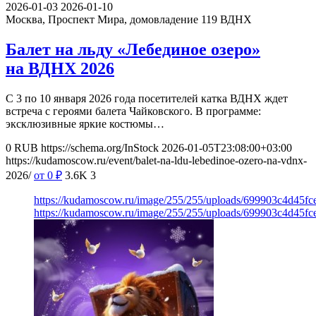
2026-01-03
2026-01-10
Москва, Проспект Мира, домовладение 119
ВДНХ
Балет на льду «Лебединое озеро»
на ВДНХ 2026
С 3 по 10 января 2026 года посетителей катка ВДНХ ждет
встреча с героями балета Чайковского. В программе:
эксклюзивные яркие костюмы…
0
RUB
https://schema.org/InStock
2026-01-05T23:08:00+03:00
https://kudamoscow.ru/event/balet-na-ldu-lebedinoe-ozero-na-vdnx-
2026/
от 0
₽
3.6K
3
https://kudamoscow.ru/image/255/255/uploads/699903c4d45
https://kudamoscow.ru/image/255/255/uploads/699903c4d45