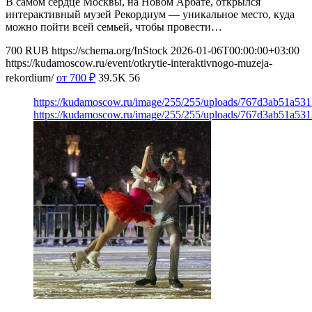
В самом сердце Москвы, на Новом Арбате, открылся
интерактивный музей Рекордиум — уникальное место, куда
можно пойти всей семьей, чтобы провести…
700
RUB
https://schema.org/InStock
2026-01-06T00:00:00+03:00
https://kudamoscow.ru/event/otkrytie-interaktivnogo-muzeja-
rekordium/
от 700
₽
39.5K
56
https://kudamoscow.ru/image/255/255/uploads/767d3ab51a53
https://kudamoscow.ru/image/255/255/uploads/767d3ab51a53