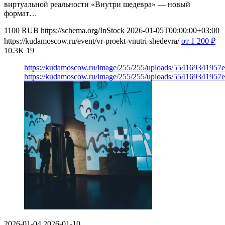
виртуальной реальности «Внутри шедевра» — новый
формат…
1100
RUB
https://schema.org/InStock
2026-01-05T00:00:00+03:00
https://kudamoscow.ru/event/vr-proekt-vnutri-shedevra/
от 1 200
₽
10.3K
19
https://kudamoscow.ru/image/255/255/uploads/554169341957
https://kudamoscow.ru/image/255/255/uploads/554169341957
2026-01-04
2026-01-10