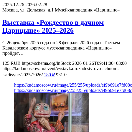
2025-12-26
2026-02-28
Москва, ул. Дольская, д.1
Музей-заповедник «Царицыно»
Выставка «Рождество в дачном
Царицыне» 2025–2026
С 26 декабря 2025 года по 28 февраля 2026 года в Третьем
Кавалерском корпусе музея-заповедника «Царицыно»
пройдет…
125
RUB
https://schema.org/InStock
2026-01-26T09:41:00+03:00
https://kudamoscow.ru/event/vystavka-rozhdestvo-v-dachnom-
tsaritsyne-2025-2026/
180
₽
931
0
https://kudamoscow.ru/image/255/255/uploads/ef9b691e7fd08
https://kudamoscow.ru/image/255/255/uploads/ef9b691e7fd08