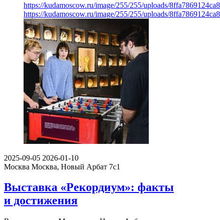
https://kudamoscow.ru/image/255/255/uploads/8ffa7869124c
https://kudamoscow.ru/image/255/255/uploads/8ffa7869124c
2025-09-05
2026-01-10
Москва
Москва, Новый Арбат 7с1
Выставка «Рекордиум»: факты
и достижения