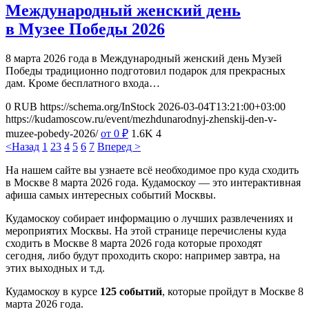
Международный женский день
в Музее Победы 2026
8 марта 2026 года в Международный женский день Музей
Победы традиционно подготовил подарок для прекрасных
дам. Кроме бесплатного входа…
0
RUB
https://schema.org/InStock
2026-03-04T13:21:00+03:00
https://kudamoscow.ru/event/mezhdunarodnyj-zhenskij-den-v-
muzee-pobedy-2026/
от 0
₽
1.6K
4
<Назад
1
2
3
4
5
6
7
Вперед >
На нашем сайте вы узнаете всё необходимое про куда сходить
в Москве 8 марта 2026 года. Кудамоскоу — это интерактивная
афиша самых интересных событий Москвы.
Кудамоскоу собирает информацию о лучших развлечениях и
мероприятих Москвы. На этой странице перечислены куда
сходить в Москве 8 марта 2026 года которые проходят
сегодня, либо будут проходить скоро: например завтра, на
этих выходных и т.д.
Кудамоскоу в курсе
125 событий
, которые пройдут в Москве 8
марта 2026 года.