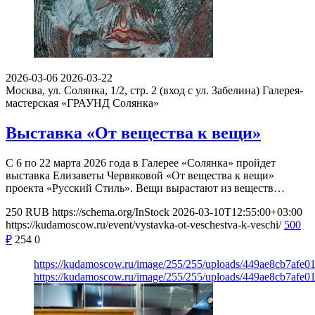
2026-03-06
2026-03-22
Москва, ул. Солянка, 1/2, стр. 2 (вход с ул. Забелина)
Галерея-
мастерская «ГРАУНД Солянка»
Выставка «От вещества к вещи»
С 6 по 22 марта 2026 года в Галерее «Солянка» пройдет
выставка Елизаветы Червяковой «От вещества к вещи»
проекта «Русский Стиль». Вещи вырастают из веществ…
250
RUB
https://schema.org/InStock
2026-03-10T12:55:00+03:00
https://kudamoscow.ru/event/vystavka-ot-veschestva-k-veschi/
500
₽
254
0
https://kudamoscow.ru/image/255/255/uploads/449ae8cb7afe
https://kudamoscow.ru/image/255/255/uploads/449ae8cb7afe