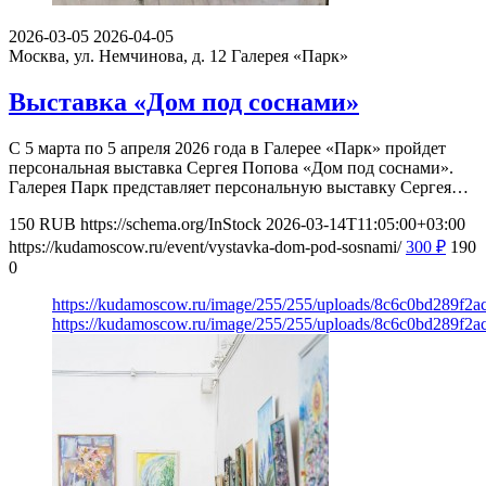
2026-03-05
2026-04-05
Москва, ул. Немчинова, д. 12
Галерея «Парк»
Выставка «Дом под соснами»
С 5 марта по 5 апреля 2026 года в Галерее «Парк» пройдет
персональная выставка Сергея Попова «Дом под соснами».
Галерея Парк представляет персональную выставку Сергея…
150
RUB
https://schema.org/InStock
2026-03-14T11:05:00+03:00
https://kudamoscow.ru/event/vystavka-dom-pod-sosnami/
300
₽
190
0
https://kudamoscow.ru/image/255/255/uploads/8c6c0bd289f2
https://kudamoscow.ru/image/255/255/uploads/8c6c0bd289f2