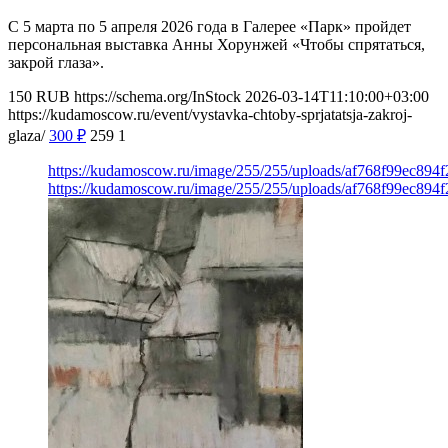
С 5 марта по 5 апреля 2026 года в Галерее «Парк» пройдет
персональная выставка Анны Хорунжей «Чтобы спрятаться,
закрой глаза».
150
RUB
https://schema.org/InStock
2026-03-14T11:10:00+03:00
https://kudamoscow.ru/event/vystavka-chtoby-sprjatatsja-zakroj-
glaza/
300
₽
259
1
https://kudamoscow.ru/image/255/255/uploads/af768f99ec89
https://kudamoscow.ru/image/255/255/uploads/af768f99ec89