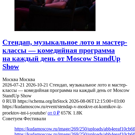
Стендап, музыкальное лото и мастер-
классы — комедийная программа
на каждый день от Moscow StandUp
Show
Москва
Москва
2026-07-21
2026-10-21
Стендап, музыкальное лото и мастер-
классы — комедийная программа на каждый день от Moscow
StandUp Show
0
RUB
https://schema.org/InStock
2026-08-06T12:15:00+03:00
https://kudamoscow.ru/event/stendap-v-moskve-ot-komikov-iz-
proektov-tnt-i-youtube/
от 0
₽
657K
1.8K
Советуем Фестивали
https://kudamoscow.ru/image/269/250/uploads/abb4eeaf10cb
https://kudamoscow.ru/image/269/250/uploads/abb4eeaf10cb