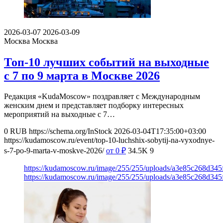
2026-03-07
2026-03-09
Москва
Москва
Топ-10 лучших событий на выходные
с 7 по 9 марта в Москве 2026
Редакция «KudaMoscow» поздравляет с Международным
женским днем и представляет подборку интересных
мероприятий на выходные с 7…
0
RUB
https://schema.org/InStock
2026-03-04T17:35:00+03:00
https://kudamoscow.ru/event/top-10-luchshix-sobytij-na-vyxodnye-
s-7-po-9-marta-v-moskve-2026/
от 0
₽
34.5K
9
https://kudamoscow.ru/image/255/255/uploads/a3e85c268d34
https://kudamoscow.ru/image/255/255/uploads/a3e85c268d34