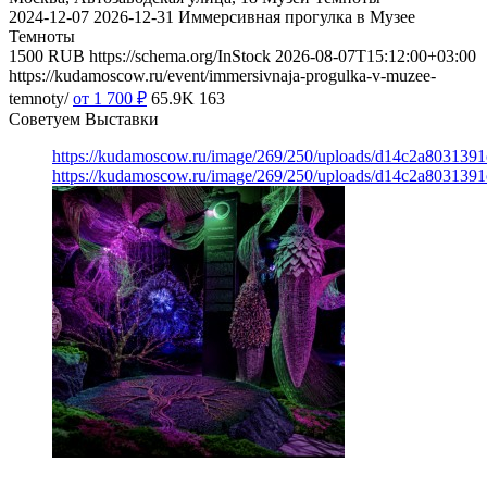
2024-12-07
2026-12-31
Иммерсивная прогулка в Музее
Темноты
1500
RUB
https://schema.org/InStock
2026-08-07T15:12:00+03:00
https://kudamoscow.ru/event/immersivnaja-progulka-v-muzee-
temnoty/
от 1 700
₽
65.9K
163
Советуем Выставки
https://kudamoscow.ru/image/269/250/uploads/d14c2a803139
https://kudamoscow.ru/image/269/250/uploads/d14c2a803139