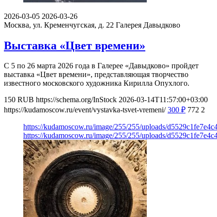
2026-03-05
2026-03-26
Москва, ул. Кременчугская, д. 22
Галерея Давыдково
Выставка «Цвет времени»
С 5 по 26 марта 2026 года в Галерее «Давыдково» пройдет
выставка «Цвет времени», представляющая творчество
известного московского художника Кирилла Опухлого.
150
RUB
https://schema.org/InStock
2026-03-14T11:57:00+03:00
https://kudamoscow.ru/event/vystavka-tsvet-vremeni/
300
₽
772
2
https://kudamoscow.ru/image/255/255/uploads/d5529c1fe7e4
https://kudamoscow.ru/image/255/255/uploads/d5529c1fe7e4