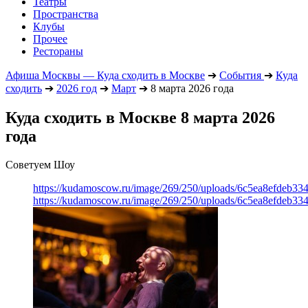
Театры
Пространства
Клубы
Прочее
Рестораны
Афиша Москвы — Куда сходить в Москве
➔
События
➔
Куда
сходить
➔
2026 год
➔
Март
➔
8 марта 2026 года
Куда сходить в Москве 8 марта 2026
года
Советуем Шоу
https://kudamoscow.ru/image/269/250/uploads/6c5ea8efdeb3
https://kudamoscow.ru/image/269/250/uploads/6c5ea8efdeb3