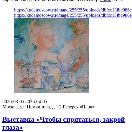
https://kudamoscow.ru/image/255/255/uploads/dbfcc13fbc986
https://kudamoscow.ru/image/255/255/uploads/dbfcc13fbc986
2026-03-05
2026-04-05
Москва, ул. Немчинова, д. 12
Галерея «Парк»
Выставка «Чтобы спрятаться, закрой
глаза»