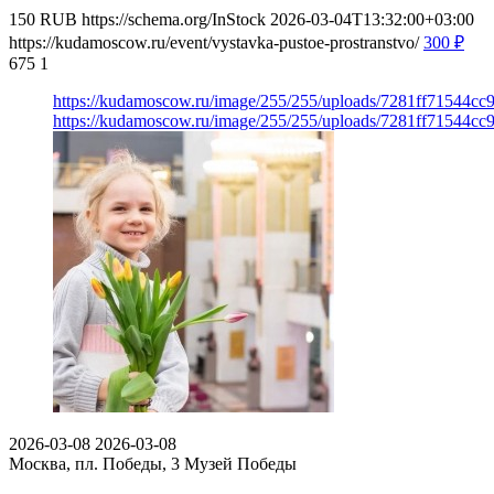
150
RUB
https://schema.org/InStock
2026-03-04T13:32:00+03:00
https://kudamoscow.ru/event/vystavka-pustoe-prostranstvo/
300
₽
675
1
https://kudamoscow.ru/image/255/255/uploads/7281ff71544c
https://kudamoscow.ru/image/255/255/uploads/7281ff71544c
2026-03-08
2026-03-08
Москва, пл. Победы, 3
Музей Победы