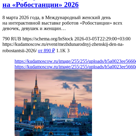
на «Робостанции» 2026
8 марта 2026 года, в Международный женский день
на интерактивной выставке роботов «Робостанции» всех
девочек, девушек и женщин…
790
RUB
https://schema.org/InStock
2026-03-05T22:29:00+03:00
https://kudamoscow.ru/event/mezhdunarodnyj-zhenskij-den-na-
robostantsii-2026/
от 890
₽
1.1K
3
https://kudamoscow.ru/image/255/255/uploads/b5a0023ee566
https://kudamoscow.ru/image/255/255/uploads/b5a0023ee566