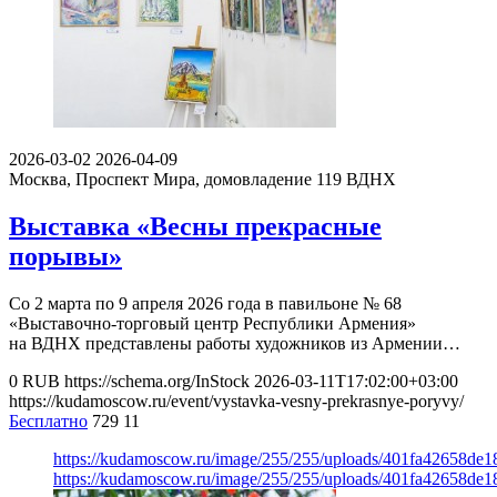
2026-03-02
2026-04-09
Москва, Проспект Мира, домовладение 119
ВДНХ
Выставка «Весны прекрасные
порывы»
Со 2 марта по 9 апреля 2026 года в павильоне № 68
«Выставочно-торговый центр Республики Армения»
на ВДНХ представлены работы художников из Армении…
0
RUB
https://schema.org/InStock
2026-03-11T17:02:00+03:00
https://kudamoscow.ru/event/vystavka-vesny-prekrasnye-poryvy/
Бесплатно
729
11
https://kudamoscow.ru/image/255/255/uploads/401fa42658de
https://kudamoscow.ru/image/255/255/uploads/401fa42658de