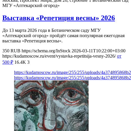
Москва, Проспект Мира, дом 26, строение 1
Ботанический сад
МГУ «Аптекарский огород»
Выставка «Репетиция весны» 2026
До 13 марта 2026 года в Ботаническом саду МГУ
«Аптекарский огород» пройдёт самая популярная ежегодная
выставка «Репетиция весны».
350
RUB
https://schema.org/InStock
2026-03-11T10:22:00+03:00
https://kudamoscow.ru/event/vystavka-repetitsija-vesny-2026/
от
500
₽
16.4K
3
https://kudamoscow.ru/image/255/255/uploads/4a374895868b
https://kudamoscow.ru/image/255/255/uploads/4a374895868b