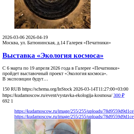
2026-03-06
2026-04-19
Москва, ул. Батюнинская, д.14
Галерея «Печатники»
Выставка «Экология космоса»
С 6 марта по 19 апреля 2026 года в Галерее «Печатники»
пройдет выставочный проект «Экология космоса».
В экспозиции будут…
150
RUB
https://schema.org/InStock
2026-03-14T11:27:00+03:00
https://kudamoscow.ru/event/vystavka-ekologija-kosmosa/
300
₽
692
1
https://kudamoscow.ru/image/255/255/uploads/78d9559d9d1c
https://kudamoscow.ru/image/255/255/uploads/78d9559d9d1c