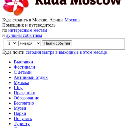
Куда сходить в Москве. Афиша
Москвы
Помощник и путеводитель
по
интересным местам
и
лучшим событиям
Куда пойти
сегодня
завтра
в выходные
в этом месяце
Выставки
Фестивали
С детьми
Активный отдых
Музыка
Шоу
Праздники
Образование
Бесплатно
Музеи
Парки
Погулять
Туристу