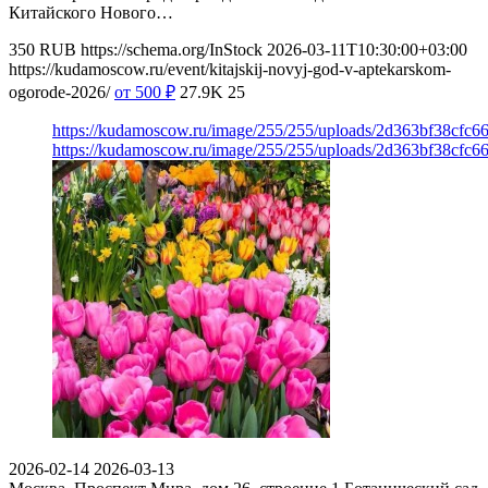
Китайского Нового…
350
RUB
https://schema.org/InStock
2026-03-11T10:30:00+03:00
https://kudamoscow.ru/event/kitajskij-novyj-god-v-aptekarskom-
ogorode-2026/
от 500
₽
27.9K
25
https://kudamoscow.ru/image/255/255/uploads/2d363bf38cfc6
https://kudamoscow.ru/image/255/255/uploads/2d363bf38cfc6
2026-02-14
2026-03-13