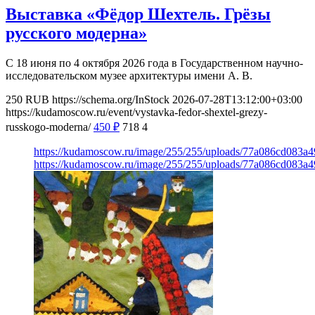
Выставка «Фёдор Шехтель. Грёзы
русского модерна»
С 18 июня по 4 октября 2026 года в Государственном научно-
исследовательском музее архитектуры имени А. В.
250
RUB
https://schema.org/InStock
2026-07-28T13:12:00+03:00
https://kudamoscow.ru/event/vystavka-fedor-shextel-grezy-
russkogo-moderna/
450
₽
718
4
https://kudamoscow.ru/image/255/255/uploads/77a086cd083a
https://kudamoscow.ru/image/255/255/uploads/77a086cd083a