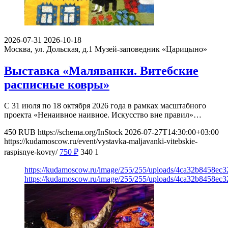
2026-07-31
2026-10-18
Москва, ул. Дольская, д.1
Музей-заповедник «Царицыно»
Выставка «Маляванки. Витебские
расписные ковры»
С 31 июля по 18 октября 2026 года в рамках масштабного
проекта «Ненаивное наивное. Искусство вне правил»…
450
RUB
https://schema.org/InStock
2026-07-27T14:30:00+03:00
https://kudamoscow.ru/event/vystavka-maljavanki-vitebskie-
raspisnye-kovry/
750
₽
340
1
https://kudamoscow.ru/image/255/255/uploads/4ca32b8458ec
https://kudamoscow.ru/image/255/255/uploads/4ca32b8458ec