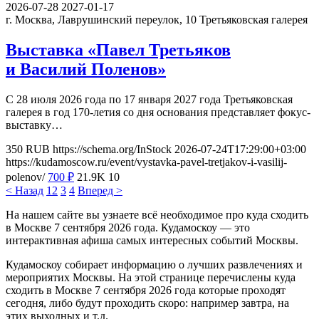
2026-07-28
2027-01-17
г. Москва, Лаврушинский переулок, 10
Третьяковская галерея
Выставка «Павел Третьяков
и Василий Поленов»
С 28 июля 2026 года по 17 января 2027 года Третьяковская
галерея в год 170-летия со дня основания представляет фокус-
выставку…
350
RUB
https://schema.org/InStock
2026-07-24T17:29:00+03:00
https://kudamoscow.ru/event/vystavka-pavel-tretjakov-i-vasilij-
polenov/
700
₽
21.9K
10
< Назад
1
2
3
4
Вперед >
На нашем сайте вы узнаете всё необходимое про куда сходить
в Москве 7 сентября 2026 года. Кудамоскоу — это
интерактивная афиша самых интересных событий Москвы.
Кудамоскоу собирает информацию о лучших развлечениях и
мероприятих Москвы. На этой странице перечислены куда
сходить в Москве 7 сентября 2026 года которые проходят
сегодня, либо будут проходить скоро: например завтра, на
этих выходных и т.д.