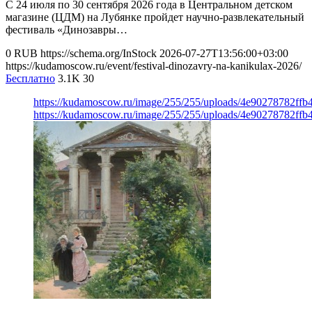
С 24 июля по 30 сентября 2026 года в Центральном детском
магазине (ЦДМ) на Лубянке пройдет научно-развлекательный
фестиваль «Динозавры…
0
RUB
https://schema.org/InStock
2026-07-27T13:56:00+03:00
https://kudamoscow.ru/event/festival-dinozavry-na-kanikulax-2026/
Бесплатно
3.1K
30
https://kudamoscow.ru/image/255/255/uploads/4e90278782ff
https://kudamoscow.ru/image/255/255/uploads/4e90278782ff