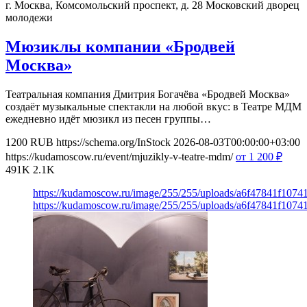
г. Москва, Комсомольский проспект, д. 28
Московский дворец
молодежи
Мюзиклы компании «Бродвей
Москва»
Театральная компания Дмитрия Богачёва «Бродвей Москва»
создаёт музыкальные спектакли на любой вкус: в Театре МДМ
ежедневно идёт мюзикл из песен группы…
1200
RUB
https://schema.org/InStock
2026-08-03T00:00:00+03:00
https://kudamoscow.ru/event/mjuzikly-v-teatre-mdm/
от 1 200
₽
491K
2.1K
https://kudamoscow.ru/image/255/255/uploads/a6f47841f107
https://kudamoscow.ru/image/255/255/uploads/a6f47841f107