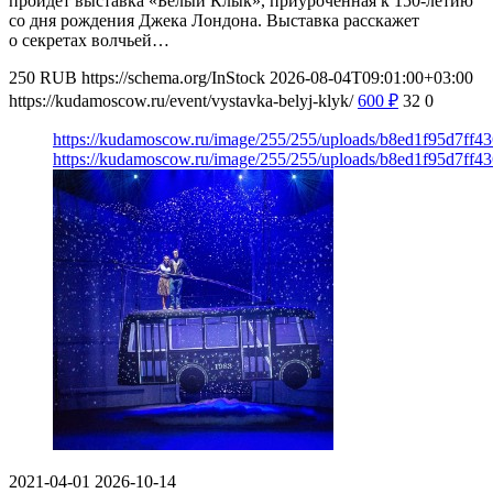
пройдет выставка «Белый Клык», приуроченная к 150-летию
со дня рождения Джека Лондона. Выставка расскажет
о секретах волчьей…
250
RUB
https://schema.org/InStock
2026-08-04T09:01:00+03:00
https://kudamoscow.ru/event/vystavka-belyj-klyk/
600
₽
32
0
https://kudamoscow.ru/image/255/255/uploads/b8ed1f95d7ff
https://kudamoscow.ru/image/255/255/uploads/b8ed1f95d7ff
2021-04-01
2026-10-14