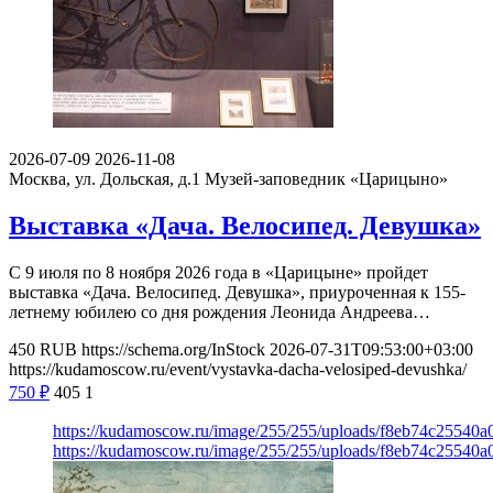
2026-07-09
2026-11-08
Москва, ул. Дольская, д.1
Музей-заповедник «Царицыно»
Выставка «Дача. Велосипед. Девушка»
С 9 июля по 8 ноября 2026 года в «Царицыне» пройдет
выставка «Дача. Велосипед. Девушка», приуроченная к 155-
летнему юбилею со дня рождения Леонида Андреева…
450
RUB
https://schema.org/InStock
2026-07-31T09:53:00+03:00
https://kudamoscow.ru/event/vystavka-dacha-velosiped-devushka/
750
₽
405
1
https://kudamoscow.ru/image/255/255/uploads/f8eb74c2554
https://kudamoscow.ru/image/255/255/uploads/f8eb74c2554