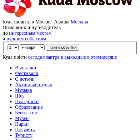
Куда сходить в Москве. Афиша
Москвы
Помощник и путеводитель
по
интересным местам
и
лучшим событиям
Куда пойти
сегодня
завтра
в выходные
в этом месяце
Выставки
Фестивали
С детьми
Активный отдых
Музыка
Шоу
Праздники
Образование
Бесплатно
Музеи
Парки
Погулять
Туристу