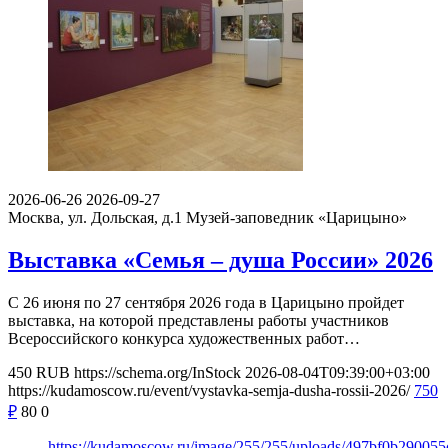
2026-06-26
2026-09-27
Москва, ул. Дольская, д.1
Музей-заповедник «Царицыно»
Выставка «Семья – душа России» 2026
С 26 июня по 27 сентября 2026 года в Царицыно пройдет
выставка, на которой представлены работы участников
Всероссийского конкурса художественных работ…
450
RUB
https://schema.org/InStock
2026-08-04T09:39:00+03:00
https://kudamoscow.ru/event/vystavka-semja-dusha-rossii-2026/
750
₽
80
0
https://kudamoscow.ru/image/255/255/uploads/497bf0b29005