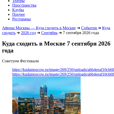
Театры
Пространства
Клубы
Прочее
Рестораны
Афиша Москвы — Куда сходить в Москве
➔
События
➔
Куда
сходить
➔
2026 год
➔
Сентябрь
➔
7 сентября 2026 года
Куда сходить в Москве 7 сентября 2026
года
Советуем Фестивали
https://kudamoscow.ru/image/269/250/uploads/abb4eeaf10cb
https://kudamoscow.ru/image/269/250/uploads/abb4eeaf10cb