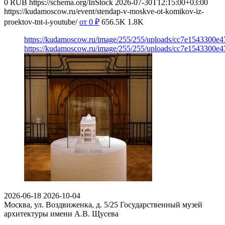
0
RUB
https://schema.org/InStock
2026-07-30T12:15:00+03:00
https://kudamoscow.ru/event/stendap-v-moskve-ot-komikov-iz-
proektov-tnt-i-youtube/
от 0
₽
656.5K
1.8K
https://kudamoscow.ru/image/255/255/uploads/cc7e1543300e
https://kudamoscow.ru/image/255/255/uploads/cc7e1543300e
2026-06-18
2026-10-04
Москва, ул. Воздвиженка, д. 5/25
Государственный музей
архитектуры имени А.В. Щусева