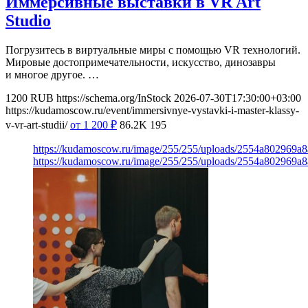
Иммерсивные выставки в VR Art
Studio
Погрузитесь в виртуальные миры с помощью VR технологий.
Мировые достопримечательности, искусство, динозавры
и многое другое. …
1200
RUB
https://schema.org/InStock
2026-07-30T17:30:00+03:00
https://kudamoscow.ru/event/immersivnye-vystavki-i-master-klassy-
v-vr-art-studii/
от 1 200
₽
86.2K
195
https://kudamoscow.ru/image/255/255/uploads/2554a802969
https://kudamoscow.ru/image/255/255/uploads/2554a802969