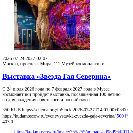
2026-07-24
2027-02-07
Москва, проспект Мира, 111
Музей космонавтики
Выставка «Звезда Гая Северина»
С 24 июля 2026 года по 7 февраля 2027 года в Музее
космонавтики пройдет выставка, посвященная 100-летию
со дня рождения советского и российского…
350
RUB
https://schema.org/InStock
2026-07-27T14:01:00+03:00
https://kudamoscow.ru/event/vystavka-zvezda-gaja-severina/
500
₽
403
0
https://kudamoscow.ru/image/255/255/uploads/ad98d96df011