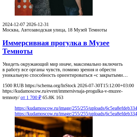
2024-12-07
2026-12-31
Москва, Автозаводская улица, 18
Музей Темноты
Иммерсивная прогулка в Музее
Темноты
Увидеть окружающий мир иначе, максимально включить
в работу все органы чувств, помимо зрения и обрести
уникальную способность ориентироваться «с закрытыми…
1500
RUB
https://schema.org/InStock
2026-07-30T15:12:00+03:00
https://kudamoscow.ru/event/immersivnaja-progulka-v-muzee-
temnoty/
от 1 700
₽
65.8K
163
https://kudamoscow.ru/image/255/255/uploads/6c5ea8efdeb3
https://kudamoscow.ru/image/255/255/uploads/6c5ea8efdeb3