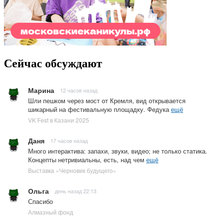
Сейчас обсуждают
Марина
12 часов назад
Шли пешком через мост от Кремля, вид открывается
шикарный на фестивальную площадку. Федука
ещё
VK Fest в Казани 2025
Даня
17 часов назад
Много интерактива: запахи, звуки, видео; не только статика.
Концепты нетривиальны, есть, над чем
ещё
Выставка «Черновик будущего»
Ольга
день назад 22:13
Спасибо
Алмазный фонд