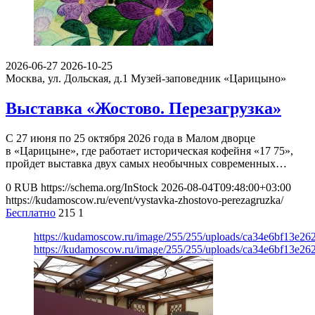
2026-06-27
2026-10-25
Москва, ул. Дольская, д.1
Музей-заповедник «Царицыно»
Выставка «Жостово. Перезагрузка»
С 27 июня по 25 октября 2026 года в Малом дворце
в «Царицыне», где работает историческая кофейня «17 75»,
пройдет выставка двух самых необычных современных…
0
RUB
https://schema.org/InStock
2026-08-04T09:48:00+03:00
https://kudamoscow.ru/event/vystavka-zhostovo-perezagruzka/
Бесплатно
215
1
https://kudamoscow.ru/image/255/255/uploads/ca34e6bf13e2
https://kudamoscow.ru/image/255/255/uploads/ca34e6bf13e2