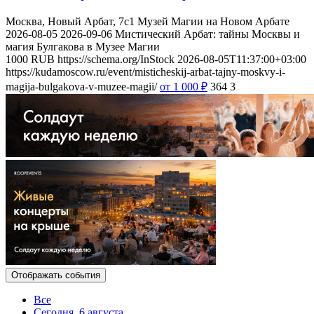
Москва, Новый Арбат, 7с1
Музей Магии на Новом Арбате
2026-08-05
2026-09-06
Мистический Арбат: тайны Москвы и
магия Булгакова в Музее Магии
1000
RUB
https://schema.org/InStock
2026-08-05T11:37:00+03:00
https://kudamoscow.ru/event/misticheskij-arbat-tajny-moskvy-i-
magija-bulgakova-v-muzee-magii/
от 1 000
₽
364
3
Отображать события
Все
Сегодня, 6 августа