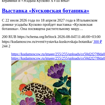
керамики и «Усадьба Кусково XVIII века»
Выставка «Кусковская ботаника»
С 22 июля 2026 года по 18 апреля 2027 года в Итальянском
домике усадьбы Кусково пройдет выставка «Кусковская
ботаника». Она посвящена растительному миру…
200
RUB
https://schema.org/InStock
2026-08-04T11:46:00+03:00
https://kudamoscow.ru/event/vystavka-kuskovskaja-botanika/
300
₽
244
2
https://kudamoscow.ru/image/255/255/uploads/ce50d2f27f8d
https://kudamoscow.ru/image/255/255/uploads/ce50d2f27f8d