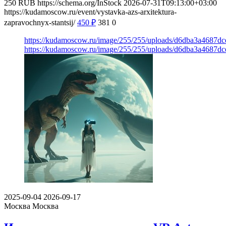
250
RUB
https://schema.org/InStock
2026-07-31T09:13:00+03:00
https://kudamoscow.ru/event/vystavka-azs-arxitektura-
zapravochnyx-stantsij/
450
₽
381
0
https://kudamoscow.ru/image/255/255/uploads/d6dba3a4687d
https://kudamoscow.ru/image/255/255/uploads/d6dba3a4687d
2025-09-04
2026-09-17
Москва
Москва