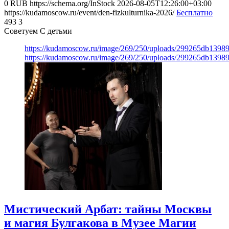
0
RUB
https://schema.org/InStock
2026-08-05T12:26:00+03:00
https://kudamoscow.ru/event/den-fizkulturnika-2026/
Бесплатно
493
3
Советуем С детьми
https://kudamoscow.ru/image/269/250/uploads/299265db139
https://kudamoscow.ru/image/269/250/uploads/299265db139
Мистический Арбат: тайны Москвы
и магия Булгакова в Музее Магии