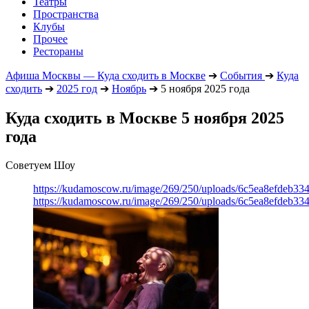
Театры
Пространства
Клубы
Прочее
Рестораны
Афиша Москвы — Куда сходить в Москве
➔
События
➔
Куда
сходить
➔
2025 год
➔
Ноябрь
➔
5 ноября 2025 года
Куда сходить в Москве 5 ноября 2025
года
Советуем Шоу
https://kudamoscow.ru/image/269/250/uploads/6c5ea8efdeb3
https://kudamoscow.ru/image/269/250/uploads/6c5ea8efdeb3