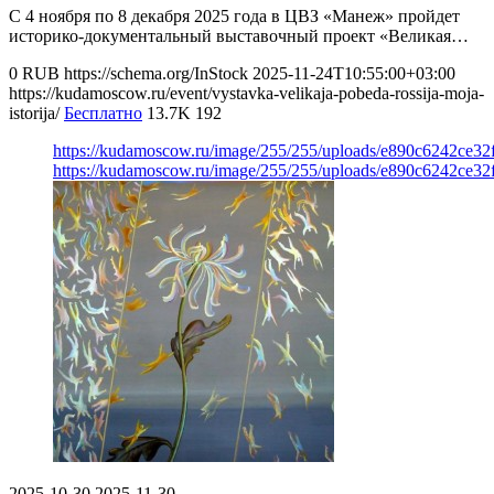
С 4 ноября по 8 декабря 2025 года в ЦВЗ «Манеж» пройдет
историко-документальный выставочный проект «Великая…
0
RUB
https://schema.org/InStock
2025-11-24T10:55:00+03:00
https://kudamoscow.ru/event/vystavka-velikaja-pobeda-rossija-moja-
istorija/
Бесплатно
13.7K
192
https://kudamoscow.ru/image/255/255/uploads/e890c6242ce3
https://kudamoscow.ru/image/255/255/uploads/e890c6242ce3
2025-10-30
2025-11-30