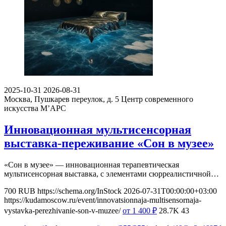
2025-10-31
2026-08-31
Москва, Пушкарев переулок, д. 5
Центр современного
искусства М’АРС
Инновационная мультисенсорная
выставка-переживание «Сон в музее»
«Сон в музее» — инновационная терапевтическая
мультисенсорная выставка, с элементами сюрреалистичной…
700
RUB
https://schema.org/InStock
2026-07-31T00:00:00+03:00
https://kudamoscow.ru/event/innovatsionnaja-multisensornaja-
vystavka-perezhivanie-son-v-muzee/
от 1 400
₽
28.7K
43