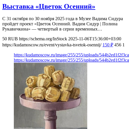
Выставка «Цветок Осенний»
С 31 октября по 30 ноября 2025 года в Музее Вадима Сидура
пройдет проект «Цветок Осенний. Вадим Сидур | Полина
Рукавичкина» — четвертый в серии временных…
50
RUB
https://schema.org/InStock
2025-11-06T15:36:00+03:00
https://kudamoscow.ru/event/vystavka-tsvetok-osennij/
150
₽
456
1
https://kudamoscow.ru/image/255/255/uploads/544b2ed1f2f3c
https://kudamoscow.ru/image/255/255/uploads/544b2ed1f2f3c