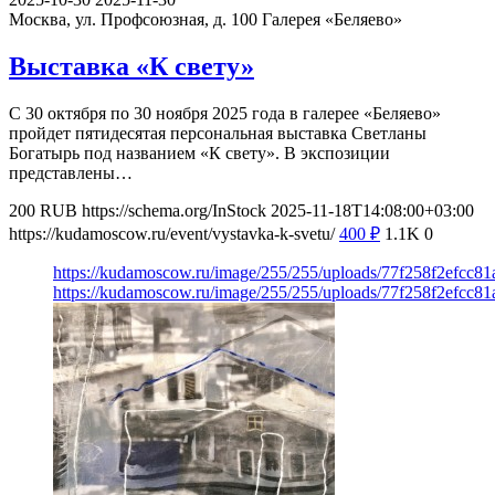
Москва, ул. Профсоюзная, д. 100
Галерея «Беляево»
Выставка «К свету»
С 30 октября по 30 ноября 2025 года в галерее «Беляево»
пройдет пятидесятая персональная выставка Светланы
Богатырь под названием «К свету». В экспозиции
представлены…
200
RUB
https://schema.org/InStock
2025-11-18T14:08:00+03:00
https://kudamoscow.ru/event/vystavka-k-svetu/
400
₽
1.1K
0
https://kudamoscow.ru/image/255/255/uploads/77f258f2efcc8
https://kudamoscow.ru/image/255/255/uploads/77f258f2efcc8