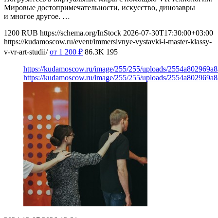
Мировые достопримечательности, искусство, динозавры
и многое другое. …
1200
RUB
https://schema.org/InStock
2026-07-30T17:30:00+03:00
https://kudamoscow.ru/event/immersivnye-vystavki-i-master-klassy-
v-vr-art-studii/
от 1 200
₽
86.3K
195
https://kudamoscow.ru/image/255/255/uploads/2554a802969
https://kudamoscow.ru/image/255/255/uploads/2554a802969