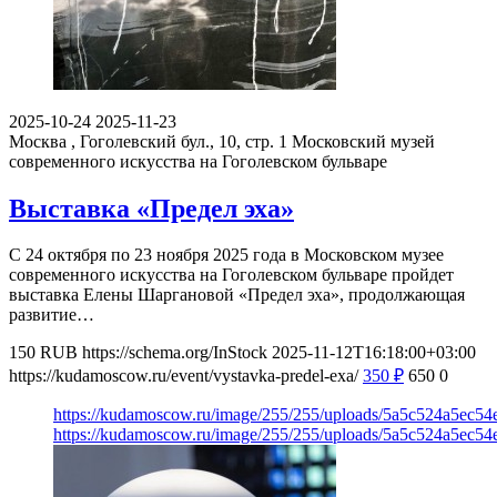
2025-10-24
2025-11-23
Москва , Гоголевский бул., 10, стр. 1
Московский музей
современного искусства на Гоголевском бульваре
Выставка «Предел эха»
С 24 октября по 23 ноября 2025 года в Московском музее
современного искусства на Гоголевском бульваре пройдет
выставка Елены Шаргановой «Предел эха», продолжающая
развитие…
150
RUB
https://schema.org/InStock
2025-11-12T16:18:00+03:00
https://kudamoscow.ru/event/vystavka-predel-exa/
350
₽
650
0
https://kudamoscow.ru/image/255/255/uploads/5a5c524a5ec5
https://kudamoscow.ru/image/255/255/uploads/5a5c524a5ec5