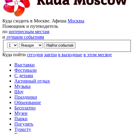
Куда сходить в Москве. Афиша
Москвы
Помощник и путеводитель
по
интересным местам
и
лучшим событиям
Куда пойти
сегодня
завтра
в выходные
в этом месяце
Выставки
Фестивали
С детьми
Активный отдых
Музыка
Шоу
Праздники
Образование
Бесплатно
Музеи
Парки
Погулять
Туристу