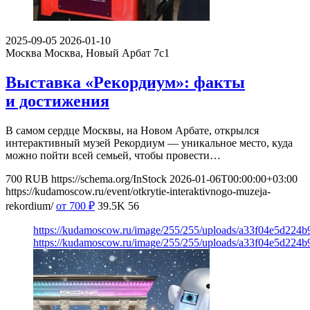
2025-09-05
2026-01-10
Москва
Москва, Новый Арбат 7с1
Выставка «Рекордиум»: факты
и достижения
В самом сердце Москвы, на Новом Арбате, открылся
интерактивный музей Рекордиум — уникальное место, куда
можно пойти всей семьей, чтобы провести…
700
RUB
https://schema.org/InStock
2026-01-06T00:00:00+03:00
https://kudamoscow.ru/event/otkrytie-interaktivnogo-muzeja-
rekordium/
от 700
₽
39.5K
56
https://kudamoscow.ru/image/255/255/uploads/a33f04e5d224
https://kudamoscow.ru/image/255/255/uploads/a33f04e5d224