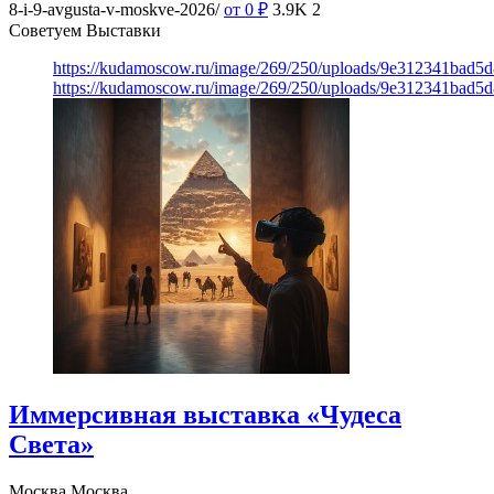
8-i-9-avgusta-v-moskve-2026/
от 0
₽
3.9K
2
Советуем Выставки
https://kudamoscow.ru/image/269/250/uploads/9e312341bad5
https://kudamoscow.ru/image/269/250/uploads/9e312341bad5
Иммерсивная выставка «Чудеса
Света»
Москва
Москва