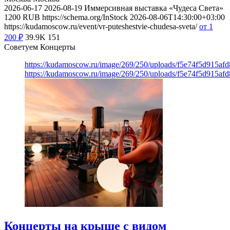
2026-06-17
2026-08-19
Иммерсивная выставка «Чудеса Света»
1200
RUB
https://schema.org/InStock
2026-08-06T14:30:00+03:00
https://kudamoscow.ru/event/vr-puteshestvie-chudesa-sveta/
от 1
200
₽
39.9K
151
Советуем Концерты
https://kudamoscow.ru/image/269/250/uploads/f5e74f5d915a
https://kudamoscow.ru/image/269/250/uploads/f5e74f5d915a
Концерты на крыше с видом