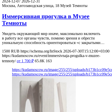
2024-12-07
2026-12-31
Москва, Автозаводская улица, 18
Музей Темноты
Иммерсивная прогулка в Музее
Темноты
Увидеть окружающий мир иначе, максимально включить
в работу все органы чувств, помимо зрения и обрести
уникальную способность ориентироваться «с закрытыми…
1500
RUB
https://schema.org/InStock
2026-07-30T15:12:00+03:00
https://kudamoscow.ru/event/immersivnaja-progulka-v-muzee-
temnoty/
от 1 700
₽
65.8K
163
https://kudamoscow.ru/image/255/255/uploads/b173b1cc09e5
https://kudamoscow.ru/image/255/255/uploads/b173b1cc09e5