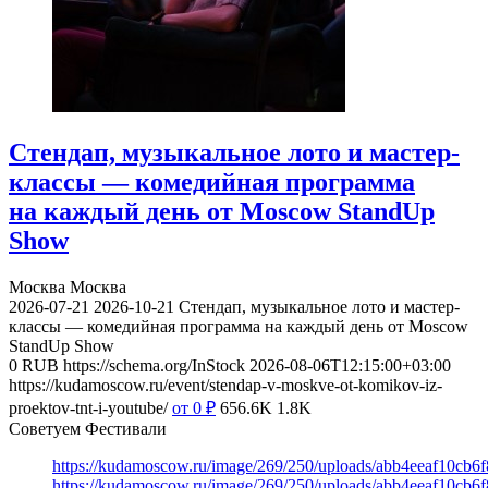
Стендап, музыкальное лото и мастер-
классы — комедийная программа
на каждый день от Moscow StandUp
Show
Москва
Москва
2026-07-21
2026-10-21
Стендап, музыкальное лото и мастер-
классы — комедийная программа на каждый день от Moscow
StandUp Show
0
RUB
https://schema.org/InStock
2026-08-06T12:15:00+03:00
https://kudamoscow.ru/event/stendap-v-moskve-ot-komikov-iz-
proektov-tnt-i-youtube/
от 0
₽
656.6K
1.8K
Советуем Фестивали
https://kudamoscow.ru/image/269/250/uploads/abb4eeaf10cb
https://kudamoscow.ru/image/269/250/uploads/abb4eeaf10cb