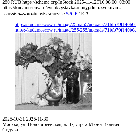
280
RUB
https://schema.org/InStock
2025-11-12T16:08:00+03:00
https://kudamoscow.ru/event/vystavka-umnyj-dom-zvukovoe-
iskusstvo-v-prostranstve-muzeja/
520
₽
1K
3
https://kudamoscow.ru/image/255/255/uploads/71bfb79f140b
https://kudamoscow.ru/image/255/255/uploads/71bfb79f140b
2025-10-31
2025-11-30
Москва, ул. Новогиреевская, д. 37, стр. 2
Музей Вадима
Сидура