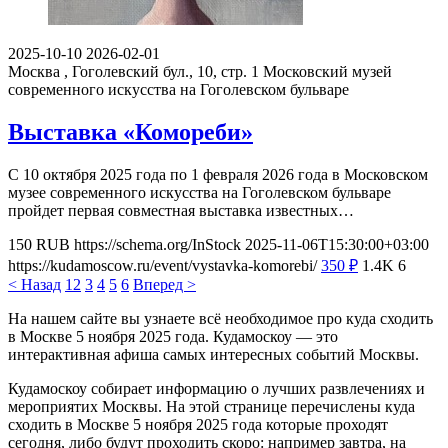
2025-10-10
2026-02-01
Москва , Гоголевский бул., 10, стр. 1
Московский музей
современного искусства на Гоголевском бульваре
Выставка «Комореби»
С 10 октября 2025 года по 1 февраля 2026 года в Московском
музее современного искусства на Гоголевском бульваре
пройдет первая совместная выставка известных…
150
RUB
https://schema.org/InStock
2025-11-06T15:30:00+03:00
https://kudamoscow.ru/event/vystavka-komorebi/
350
₽
1.4K
6
< Назад
1
2
3
4
5
6
Вперед >
На нашем сайте вы узнаете всё необходимое про куда сходить
в Москве 5 ноября 2025 года. Кудамоскоу — это
интерактивная афиша самых интересных событий Москвы.
Кудамоскоу собирает информацию о лучших развлечениях и
мероприятих Москвы. На этой странице перечислены куда
сходить в Москве 5 ноября 2025 года которые проходят
сегодня, либо будут проходить скоро: например завтра, на