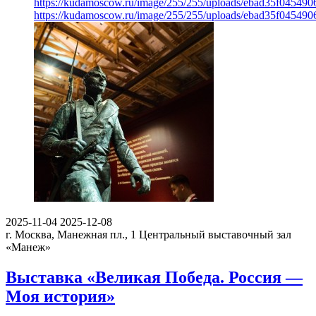
https://kudamoscow.ru/image/255/255/uploads/ebad35f04549
https://kudamoscow.ru/image/255/255/uploads/ebad35f04549
2025-11-04
2025-12-08
г. Москва, Манежная пл., 1
Центральный выставочный зал
«Манеж»
Выставка «Великая Победа. Россия —
Моя история»