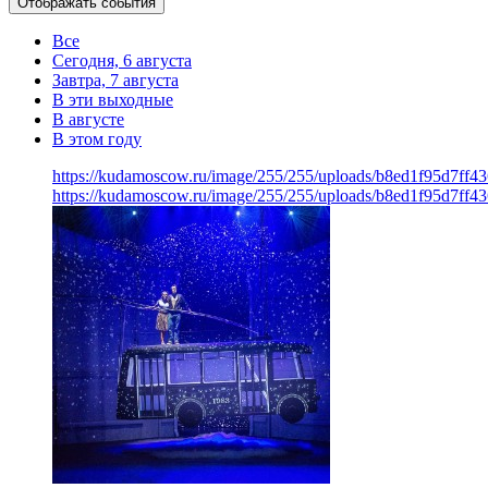
Отображать события
Все
Сегодня, 6 августа
Завтра, 7 августа
В эти выходные
В августе
В этом году
https://kudamoscow.ru/image/255/255/uploads/b8ed1f95d7ff
https://kudamoscow.ru/image/255/255/uploads/b8ed1f95d7ff