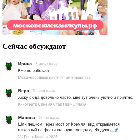
Сейчас обсуждают
Ирина
8 минут назад
Кже не работает.
Международный институт антиквариата
Вера
5 часов назад
Хожу сюда довольно часто, мне тут очень уютно и приятно.
Кинотеатр Синема Стар Принц плаза
Марина
21 час назад
Шли пешком через мост от Кремля, вид открывается
шикарный на фестивальную площадку. Федука
ещё
VK Fest в Казани 2025