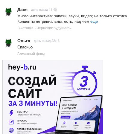
Даня
день назад 11:40
Много интерактива: запахи, звуки, видео; не только статика.
Концепты нетривиальны, есть, над чем
ещё
Выставка «Черновик будущего»
Ольга
день назад 22:13
Спасибо
Алмазный фонд