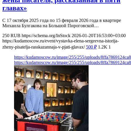
жены писателя, рассказанная в пяти
главах»
С 17 октября 2025 года по 15 февраля 2026 года в квартире
Михаила Булгакова на Большой Пироговской…
250
RUB
https://schema.org/InStock
2026-01-20T16:53:00+03:00
https://kudamoscow.ru/event/vystavka-elena-sergeevna-istorija-
zheny-pisatelja-rasskazannaja-v-pjati-glavax/
500
₽
1.2K
1
https://kudamoscow.ru/image/255/255/uploads/8ffa7869124c
https://kudamoscow.ru/image/255/255/uploads/8ffa7869124c