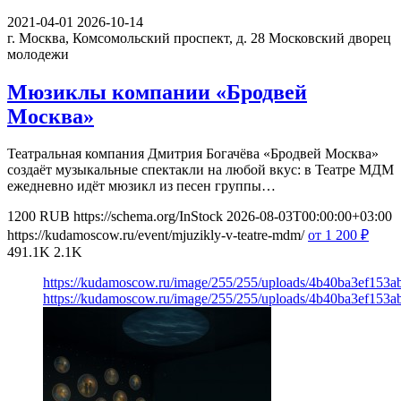
2021-04-01
2026-10-14
г. Москва, Комсомольский проспект, д. 28
Московский дворец
молодежи
Мюзиклы компании «Бродвей
Москва»
Театральная компания Дмитрия Богачёва «Бродвей Москва»
создаёт музыкальные спектакли на любой вкус: в Театре МДМ
ежедневно идёт мюзикл из песен группы…
1200
RUB
https://schema.org/InStock
2026-08-03T00:00:00+03:00
https://kudamoscow.ru/event/mjuzikly-v-teatre-mdm/
от 1 200
₽
491.1K
2.1K
https://kudamoscow.ru/image/255/255/uploads/4b40ba3ef153
https://kudamoscow.ru/image/255/255/uploads/4b40ba3ef153