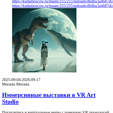
https://kudamoscow.ru/image/255/255/uploads/d6dba3a4687d
https://kudamoscow.ru/image/255/255/uploads/d6dba3a4687d
2025-09-04
2026-09-17
Москва
Москва
Иммерсивные выставки в VR Art
Studio
Погрузитесь в виртуальные миры с помощью VR технологий.