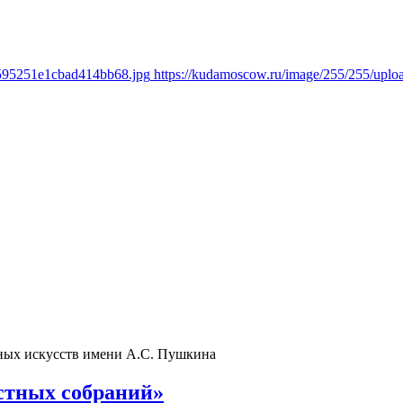
f595251e1cbad414bb68.jpg
https://kudamoscow.ru/image/255/255/upl
ьных искусств имени А.С. Пушкина
стных собраний»