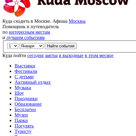
Куда сходить в Москве. Афиша
Москвы
Помощник и путеводитель
по
интересным местам
и
лучшим событиям
Куда пойти
сегодня
завтра
в выходные
в этом месяце
Выставки
Фестивали
С детьми
Активный отдых
Музыка
Шоу
Праздники
Образование
Бесплатно
Музеи
Парки
Погулять
Туристу