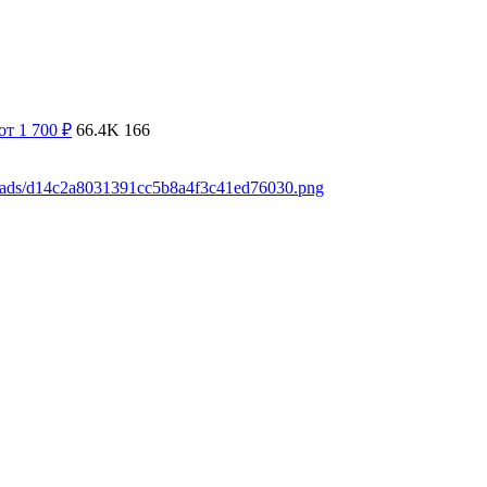
от 1 700
₽
66.4K
166
loads/d14c2a8031391cc5b8a4f3c41ed76030.png