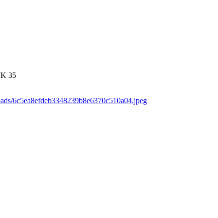
7K
35
loads/6c5ea8efdeb3348239b8e6370c510a04.jpeg