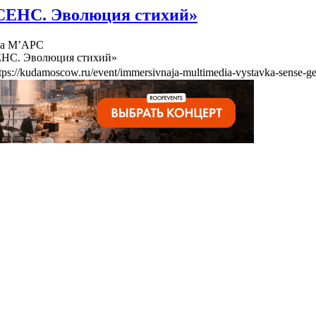
СЕНС. Эволюция стихий»
ва М’АРС
ЕНС. Эволюция стихий»
tps://kudamoscow.ru/event/immersivnaja-multimedia-vystavka-sense-ge