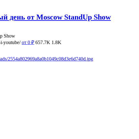
ый день от Moscow StandUp Show
Up Show
i-youtube/
от 0
₽
657.7K
1.8K
loads/2554a802969a8a0b1049c08d3e6d740d.jpg