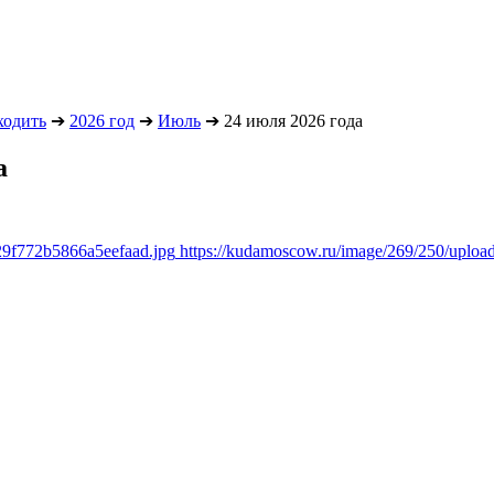
ходить
➔
2026 год
➔
Июль
➔
24 июля 2026 года
а
29f772b5866a5eefaad.jpg
https://kudamoscow.ru/image/269/250/uplo