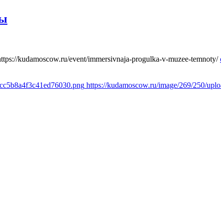
ты
https://kudamoscow.ru/event/immersivnaja-progulka-v-muzee-temnoty/
1cc5b8a4f3c41ed76030.png
https://kudamoscow.ru/image/269/250/up