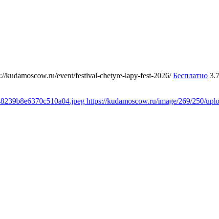
s://kudamoscow.ru/event/festival-chetyre-lapy-fest-2026/
Бесплатно
3.
348239b8e6370c510a04.jpeg
https://kudamoscow.ru/image/269/250/up