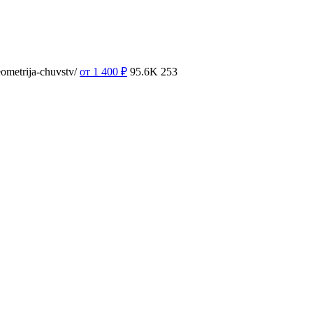
ometrija-chuvstv/
от 1 400
₽
95.6K
253