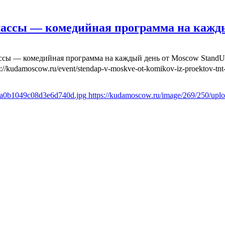
лассы — комедийная программа на кажд
ассы — комедийная программа на каждый день от Moscow Stand
s://kudamoscow.ru/event/stendap-v-moskve-ot-komikov-iz-proektov-tnt-
a8a0b1049c08d3e6d740d.jpg
https://kudamoscow.ru/image/269/250/up