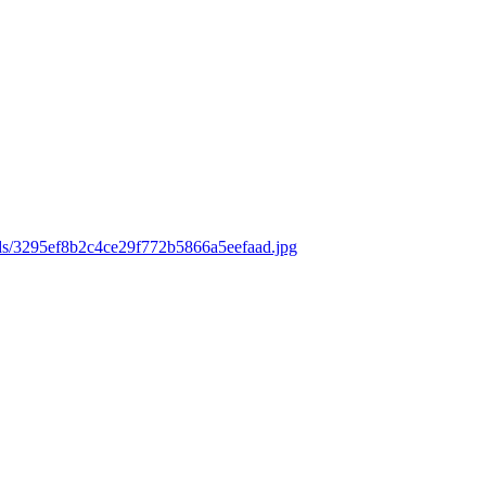
ads/3295ef8b2c4ce29f772b5866a5eefaad.jpg