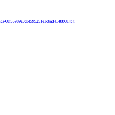
oads/68f35989a0d6f595251e1cbad414bb68.jpg