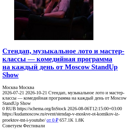
Стендап, музыкальное лото и мастер-
классы — комедийная программа
на каждый день от Moscow StandUp
Show
Москва
Москва
2026-07-21
2026-10-21
Стендап, музыкальное лото и мастер-
классы — комедийная программа на каждый день от Moscow
StandUp Show
0
RUB
https://schema.org/InStock
2026-08-06T12:15:00+03:00
https://kudamoscow.ru/event/stendap-v-moskve-ot-komikov-iz-
proektov-tnt-i-youtube/
от 0
₽
657.1K
1.8K
Советуем Фестивали