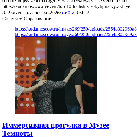
0
RUB
https://schema.org/InStock
2026-08-05T12:38:00+03:00
https://kudamoscow.ru/event/top-10-luchshix-sobytij-na-vyxodnye-
8-i-9-avgusta-v-moskve-2026/
от 0
₽
8.6K
2
Советуем Образование
https://kudamoscow.ru/image/269/250/uploads/2554a802969
https://kudamoscow.ru/image/269/250/uploads/2554a802969
Иммерсивная прогулка в Музее
Темноты