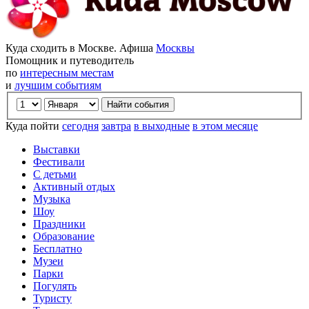
Куда сходить в Москве. Афиша
Москвы
Помощник и путеводитель
по
интересным местам
и
лучшим событиям
Куда пойти
сегодня
завтра
в выходные
в этом месяце
Выставки
Фестивали
С детьми
Активный отдых
Музыка
Шоу
Праздники
Образование
Бесплатно
Музеи
Парки
Погулять
Туристу