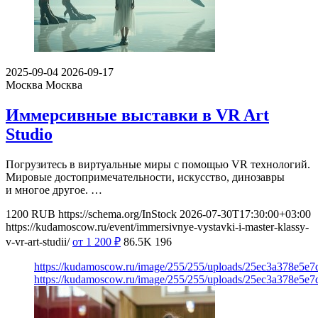
2025-09-04
2026-09-17
Москва
Москва
Иммерсивные выставки в VR Art
Studio
Погрузитесь в виртуальные миры с помощью VR технологий.
Мировые достопримечательности, искусство, динозавры
и многое другое. …
1200
RUB
https://schema.org/InStock
2026-07-30T17:30:00+03:00
https://kudamoscow.ru/event/immersivnye-vystavki-i-master-klassy-
v-vr-art-studii/
от 1 200
₽
86.5K
196
https://kudamoscow.ru/image/255/255/uploads/25ec3a378e5
https://kudamoscow.ru/image/255/255/uploads/25ec3a378e5