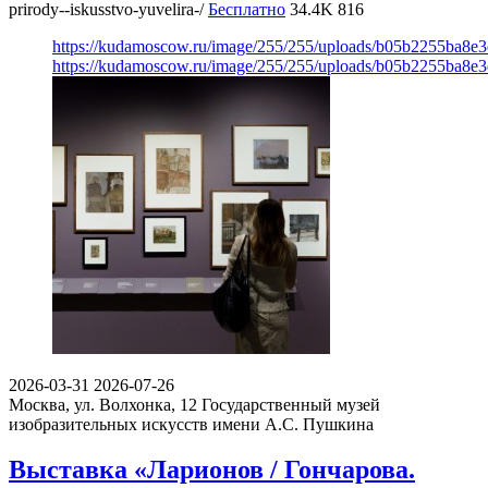
prirody--iskusstvo-yuvelira-/
Бесплатно
34.4K
816
https://kudamoscow.ru/image/255/255/uploads/b05b2255ba8e
https://kudamoscow.ru/image/255/255/uploads/b05b2255ba8e
2026-03-31
2026-07-26
Москва, ул. Волхонка, 12
Государственный музей
изобразительных искусств имени А.С. Пушкина
Выставка «Ларионов / Гончарова.