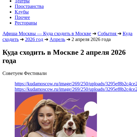
Театры
Пространства
Клубы
Прочее
Рестораны
Афиша Москвы — Куда сходить в Москве
➔
События
➔
Куда
сходить
➔
2026 год
➔
Апрель
➔
2 апреля 2026 года
Куда сходить в Москве 2 апреля 2026
года
Советуем Фестивали
https://kudamoscow.ru/image/269/250/uploads/3295ef8b2c4ce
https://kudamoscow.ru/image/269/250/uploads/3295ef8b2c4ce