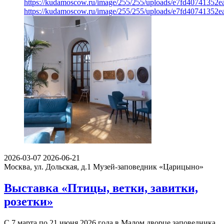
https://kudamoscow.ru/image/255/255/uploads/e7fd40741352
https://kudamoscow.ru/image/255/255/uploads/e7fd40741352
2026-03-07
2026-06-21
Москва, ул. Дольская, д.1
Музей-заповедник «Царицыно»
Выставка «Птицы, ветки, завитки,
розетки»
С 7 марта по 21 июня 2026 года в Малом дворце заповедника