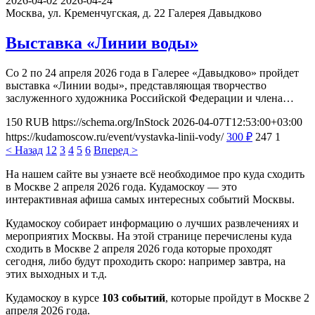
2026-04-02
2026-04-24
Москва, ул. Кременчугская, д. 22
Галерея Давыдково
Выставка «Линии воды»
Со 2 по 24 апреля 2026 года в Галерее «Давыдково» пройдет
выставка «Линии воды», представляющая творчество
заслуженного художника Российской Федерации и члена…
150
RUB
https://schema.org/InStock
2026-04-07T12:53:00+03:00
https://kudamoscow.ru/event/vystavka-linii-vody/
300
₽
247
1
< Назад
1
2
3
4
5
6
Вперед >
На нашем сайте вы узнаете всё необходимое про куда сходить
в Москве 2 апреля 2026 года. Кудамоскоу — это
интерактивная афиша самых интересных событий Москвы.
Кудамоскоу собирает информацию о лучших развлечениях и
мероприятих Москвы. На этой странице перечислены куда
сходить в Москве 2 апреля 2026 года которые проходят
сегодня, либо будут проходить скоро: например завтра, на
этих выходных и т.д.
Кудамоскоу в курсе
103 событий
, которые пройдут в Москве 2
апреля 2026 года.