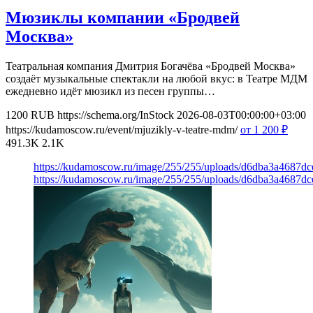
Мюзиклы компании «Бродвей
Москва»
Театральная компания Дмитрия Богачёва «Бродвей Москва»
создаёт музыкальные спектакли на любой вкус: в Театре МДМ
ежедневно идёт мюзикл из песен группы…
1200
RUB
https://schema.org/InStock
2026-08-03T00:00:00+03:00
https://kudamoscow.ru/event/mjuzikly-v-teatre-mdm/
от 1 200
₽
491.3K
2.1K
https://kudamoscow.ru/image/255/255/uploads/d6dba3a4687d
https://kudamoscow.ru/image/255/255/uploads/d6dba3a4687d