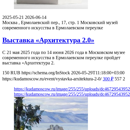
2025-05-21
2026-06-14
Москва , Ермолаевский пер., 17, стр. 1
Московский музей
современного искусства в Ермолаевском переулке
Выставка «Архитектура 2.0»
С 21 мая 2025 года по 14 июня 2026 года в Московском музее
современного искусства в Ермолаевском переулке пройдет
выставка «Архитектура 2.
150
RUB
https://schema.org/InStock
2026-05-29T11:18:00+03:00
https://kudamoscow.ru/event/vystavka-arxitektura-2-0/
300
₽
557
2
https://kudamoscow.ru/image/255/255/uploads/dc467295439
https://kudamoscow.ru/image/255/255/uploads/dc467295439