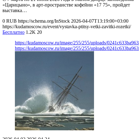
«Царицыно», в арт-пространстве кофейни «17 75», пройдет
выставка…
0
RUB
https://schema.org/InStock
2026-04-07T13:19:00+03:00
https://kudamoscow.ru/event/vystavka-ptitsy-vetki-zavitki-rozetki/
Бесплатно
1.2K
20
https://kudamoscow.ru/image/255/255/uploads/0241c633ba9
https://kudamoscow.ru/image/255/255/uploads/0241c633ba9