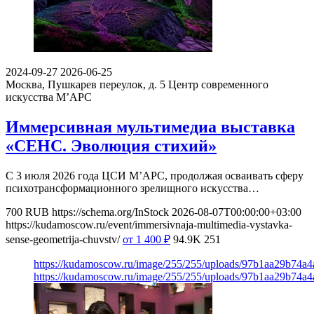
2024-09-27
2026-06-25
Москва, Пушкарев переулок, д. 5
Центр современного
искусства М’АРС
Иммерсивная мультимедиа выставка
«СЕНС. Эволюция стихий»
С 3 июля 2026 года ЦСИ М’АРС, продолжая осваивать сферу
психотрансформационного зрелищного искусства…
700
RUB
https://schema.org/InStock
2026-08-07T00:00:00+03:00
https://kudamoscow.ru/event/immersivnaja-multimedia-vystavka-
sense-geometrija-chuvstv/
от 1 400
₽
94.9K
251
https://kudamoscow.ru/image/255/255/uploads/97b1aa29b74a
https://kudamoscow.ru/image/255/255/uploads/97b1aa29b74a