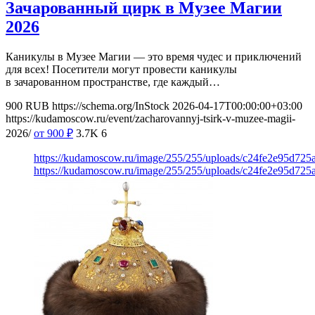
Зачарованный цирк в Музее Магии
2026
Каникулы в Музее Магии — это время чудес и приключений
для всех! Посетители могут провести каникулы
в зачарованном пространстве, где каждый…
900
RUB
https://schema.org/InStock
2026-04-17T00:00:00+03:00
https://kudamoscow.ru/event/zacharovannyj-tsirk-v-muzee-magii-
2026/
от 900
₽
3.7K
6
https://kudamoscow.ru/image/255/255/uploads/c24fe2e95d72
https://kudamoscow.ru/image/255/255/uploads/c24fe2e95d72