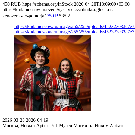
450
RUB
https://schema.org/InStock
2026-04-28T13:09:00+03:00
https://kudamoscow.ru/event/vystavka-svoboda-i-glush-ot-
kenozerja-do-pomorja/
750
₽
535
2
https://kudamoscow.ru/image/255/255/uploads/452323e33e7e
https://kudamoscow.ru/image/255/255/uploads/452323e33e7e
2026-03-28
2026-04-19
Москва, Новый Арбат, 7с1
Музей Магии на Новом Арбате