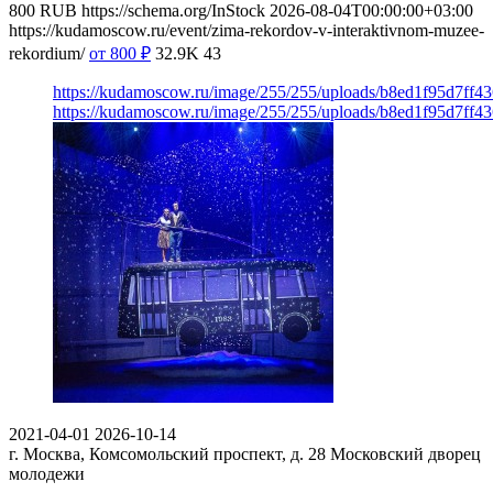
800
RUB
https://schema.org/InStock
2026-08-04T00:00:00+03:00
https://kudamoscow.ru/event/zima-rekordov-v-interaktivnom-muzee-
rekordium/
от 800
₽
32.9K
43
https://kudamoscow.ru/image/255/255/uploads/b8ed1f95d7ff
https://kudamoscow.ru/image/255/255/uploads/b8ed1f95d7ff
2021-04-01
2026-10-14
г. Москва, Комсомольский проспект, д. 28
Московский дворец
молодежи