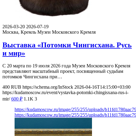
2026-03-20
2026-07-19
Москва, Кремль
Музеи Московского Кремля
Выставка «Потомки Чингисхана. Русь
и мир»
С 20 марта по 19 июля 2026 года Музеи Московского Кремля
представляют масштабный проект, посвященный судьбам
потомков Чингисхана при…
400
RUB
https://schema.org/InStock
2026-04-16T14:15:00+03:00
https://kudamoscow.ru/event/vystavka-potomki-chingisxana-rus-i-
mir/
600
₽
1.1K
3
https://kudamoscow.ru/image/255/255/uploads/b11fd1780aac
https://kudamoscow.ru/image/255/255/uploads/b11fd1780aac