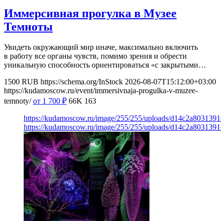
Иммерсивная прогулка в Музее
Темноты
Увидеть окружающий мир иначе, максимально включить
в работу все органы чувств, помимо зрения и обрести
уникальную способность ориентироваться «с закрытыми…
1500
RUB
https://schema.org/InStock
2026-08-07T15:12:00+03:00
https://kudamoscow.ru/event/immersivnaja-progulka-v-muzee-
temnoty/
от 1 700
₽
66K
163
https://kudamoscow.ru/image/255/255/uploads/d14c2a803139
https://kudamoscow.ru/image/255/255/uploads/d14c2a803139