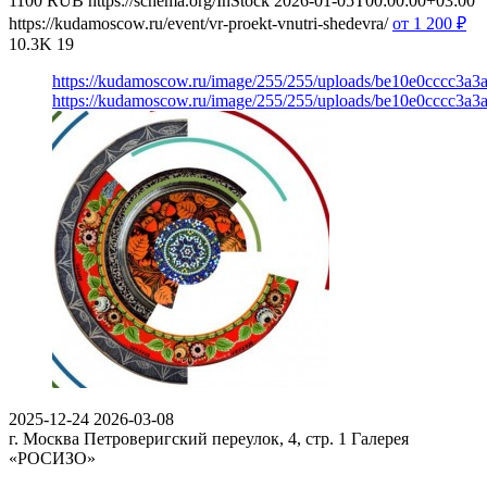
1100
RUB
https://schema.org/InStock
2026-01-05T00:00:00+03:00
https://kudamoscow.ru/event/vr-proekt-vnutri-shedevra/
от 1 200
₽
10.3K
19
https://kudamoscow.ru/image/255/255/uploads/be10e0cccc3a
https://kudamoscow.ru/image/255/255/uploads/be10e0cccc3a
2025-12-24
2026-03-08
г. Москва Петроверигский переулок, 4, стр. 1
Галерея
«РОСИЗО»