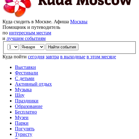
Куда сходить в Москве. Афиша
Москвы
Помощник и путеводитель
по
интересным местам
и
лучшим событиям
Куда пойти
сегодня
завтра
в выходные
в этом месяце
Выставки
Фестивали
С детьми
Активный отдых
Музыка
Шоу
Праздники
Образование
Бесплатно
Музеи
Парки
Погулять
Туристу