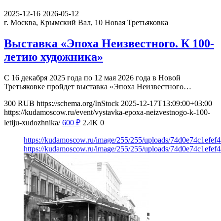
2025-12-16
2026-05-12
г. Москва, Крымский Вал, 10
Новая Третьяковка
Выставка «Эпоха Неизвестного. К 100-
летию художника»
С 16 декабря 2025 года по 12 мая 2026 года в Новой
Третьяковке пройдет выставка «Эпоха Неизвестного…
300
RUB
https://schema.org/InStock
2025-12-17T13:09:00+03:00
https://kudamoscow.ru/event/vystavka-epoxa-neizvestnogo-k-100-
letiju-xudozhnika/
600
₽
2.4K
0
https://kudamoscow.ru/image/255/255/uploads/74d0e74c1efef
https://kudamoscow.ru/image/255/255/uploads/74d0e74c1efef