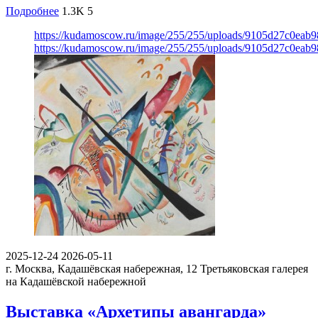
Подробнее
1.3K
5
https://kudamoscow.ru/image/255/255/uploads/9105d27c0eab
https://kudamoscow.ru/image/255/255/uploads/9105d27c0eab
2025-12-24
2026-05-11
г. Москва, Кадашёвская набережная, 12
Третьяковская галерея
на Кадашёвской набережной
Выставка «Архетипы авангарда»