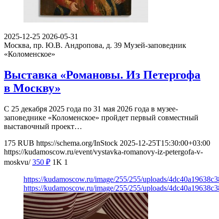
2025-12-25
2026-05-31
Москва, пр. Ю.В. Андропова, д. 39
Музей-заповедник
«Коломенское»
Выставка «Романовы. Из Петергофа
в Москву»
С 25 декабря 2025 года по 31 мая 2026 года в музее-
заповеднике «Коломенское» пройдет первый совместный
выставочный проект…
175
RUB
https://schema.org/InStock
2025-12-25T15:30:00+03:00
https://kudamoscow.ru/event/vystavka-romanovy-iz-petergofa-v-
moskvu/
350
₽
1K
1
https://kudamoscow.ru/image/255/255/uploads/4dc40a19638
https://kudamoscow.ru/image/255/255/uploads/4dc40a19638