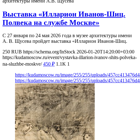
архитектуры имени А.В. Щусева
Выставка «Илларион Иванов-Шиц.
Полвека на службе Москве»
С 27 января по 24 мая 2026 года в музее архитектуры имени
А. В. Щусева пройдет выставка «Илларион Иванов-Шиц.
250
RUB
https://schema.org/InStock
2026-01-20T14:20:00+03:00
https://kudamoscow.ru/event/vystavka-illarion-ivanov-shits-polveka-
na-sluzhbe-moskve/
450
₽
1.1K
1
https://kudamoscow.ru/image/255/255/uploads/457cc413476
https://kudamoscow.ru/image/255/255/uploads/457cc413476