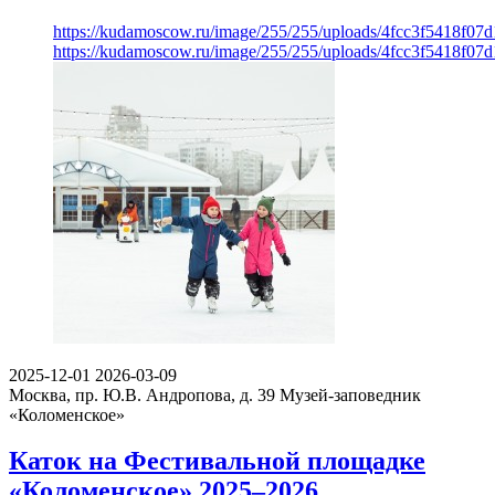
https://kudamoscow.ru/image/255/255/uploads/4fcc3f5418f07
https://kudamoscow.ru/image/255/255/uploads/4fcc3f5418f07
2025-12-01
2026-03-09
Москва, пр. Ю.В. Андропова, д. 39
Музей-заповедник
«Коломенское»
Каток на Фестивальной площадке
«Коломенское» 2025–2026