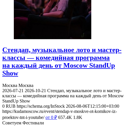
Стендап, музыкальное лото и мастер-
классы — комедийная программа
на каждый день от Moscow StandUp
Show
Москва
Москва
2026-07-21
2026-10-21
Стендап, музыкальное лото и мастер-
классы — комедийная программа на каждый день от Moscow
StandUp Show
0
RUB
https://schema.org/InStock
2026-08-06T12:15:00+03:00
https://kudamoscow.ru/event/stendap-v-moskve-ot-komikov-iz-
proektov-tnt-i-youtube/
от 0
₽
657.4K
1.8K
Советуем Фестивали