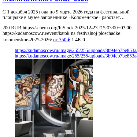
С 1 декабря 2025 года по 9 марта 2026 года на фестивальной
площадке в музее-заповеднике «Коломенское» работает…
200
RUB
https://schema.org/InStock
2025-12-23T15:03:00+03:00
https://kudamoscow.ru/event/katok-na-festivalnoj-ploschadke-
kolomenskoe-2025-2026/
от 350
₽
1.4K
0
https://kudamoscow.ru/image/255/255/uploads/3b94eb7be853
https://kudamoscow.ru/image/255/255/uploads/3b94eb7be853