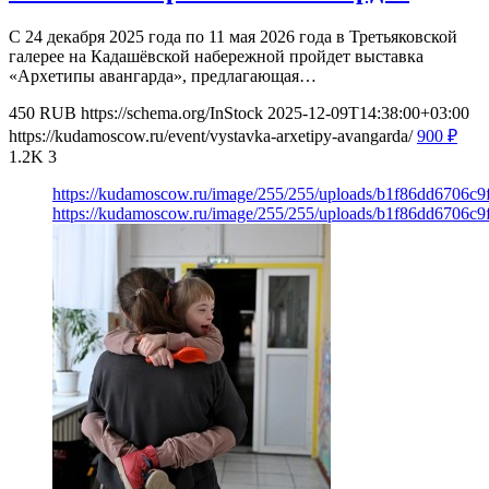
С 24 декабря 2025 года по 11 мая 2026 года в Третьяковской
галерее на Кадашёвской набережной пройдет выставка
«Архетипы авангарда», предлагающая…
450
RUB
https://schema.org/InStock
2025-12-09T14:38:00+03:00
https://kudamoscow.ru/event/vystavka-arxetipy-avangarda/
900
₽
1.2K
3
https://kudamoscow.ru/image/255/255/uploads/b1f86dd6706c
https://kudamoscow.ru/image/255/255/uploads/b1f86dd6706c