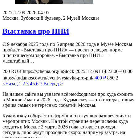
2025-12-09
2026-04-05
Москва, Зубовский бульвар, 2
Музей Москвы
Выставка про ПНИ
С 9 декабря 2025 года по 5 апреля 2026 года в Музее Москвы
пройдет «Выставка про ПНИ» — проект о людях, норме
и психическом здоровье. «Выставка про ПНИ» —
масштабный…
200
RUB
https://schema.org/InStock
2025-12-09T14:23:00+03:00
https://kudamoscow.ru/event/vystavka-pro-pni/
400
₽
850
2
<Назад
1
2
3
4
5
6
7
Вперед >
На нашем сайте вы узнаете всё необходимое про куда сходить
в Москве 2 марта 2026 года. Кудамоскоу — это интерактивная
афиша самых интересных событий Москвы.
Кудамоскоу собирает информацию о лучших развлечениях и
мероприятих Москвы. На этой странице перечислены куда
сходить в Москве 2 марта 2026 года которые проходят
сегодня, либо будут проходить скоро: например завтра, на
этих выходных и т.д.