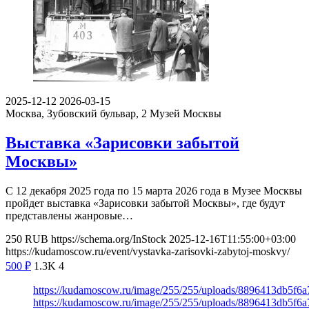
2025-12-12
2026-03-15
Москва, Зубовский бульвар, 2
Музей Москвы
Выставка «Зарисовки забытой
Москвы»
С 12 декабря 2025 года по 15 марта 2026 года в Музее Москвы
пройдет выставка «Зарисовки забытой Москвы», где будут
представлены жанровые…
250
RUB
https://schema.org/InStock
2025-12-16T11:55:00+03:00
https://kudamoscow.ru/event/vystavka-zarisovki-zabytoj-moskvy/
500
₽
1.3K
4
https://kudamoscow.ru/image/255/255/uploads/8896413db5f
https://kudamoscow.ru/image/255/255/uploads/8896413db5f