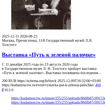
2025-12-11
2026-08-23
Москва, Пречистенка, 11/8
Государственный музей Л.Н.
Толстого
Выставка «Путь к зеленой палочке»
С 11 декабря 2025 года по 23 августа 2026 года
в Государственном музее Л. Н. Толстого пройдет выставка
«Путь к зеленой палочке». Выставка посвящена последним…
200
RUB
https://schema.org/InStock
2025-12-09T16:32:00+03:00
https://kudamoscow.ru/event/vystavka-put-k-zelenoj-palochke/
400
₽
813
0
https://kudamoscow.ru/image/255/255/uploads/866fb87c091
https://kudamoscow.ru/image/255/255/uploads/866fb87c091