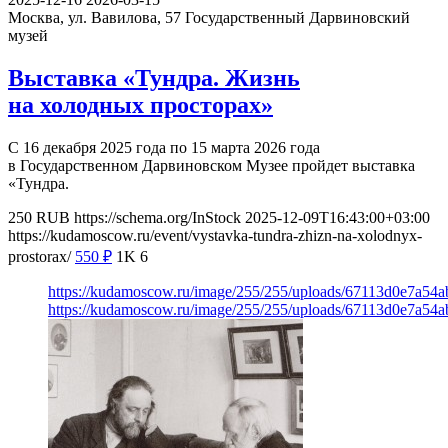
Москва, ул. Вавилова, 57
Государственный Дарвиновский
музей
Выставка «Тундра. Жизнь
на холодных просторах»
С 16 декабря 2025 года по 15 марта 2026 года
в Государственном Дарвиновском Музее пройдет выставка
«Тундра.
250
RUB
https://schema.org/InStock
2025-12-09T16:43:00+03:00
https://kudamoscow.ru/event/vystavka-tundra-zhizn-na-xolodnyx-
prostorax/
550
₽
1K
6
https://kudamoscow.ru/image/255/255/uploads/67113d0e7a54
https://kudamoscow.ru/image/255/255/uploads/67113d0e7a54