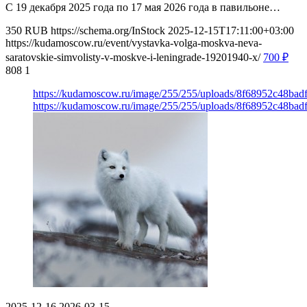
С 19 декабря 2025 года по 17 мая 2026 года в павильоне…
350
RUB
https://schema.org/InStock
2025-12-15T17:11:00+03:00
https://kudamoscow.ru/event/vystavka-volga-moskva-neva-
saratovskie-simvolisty-v-moskve-i-leningrade-19201940-x/
700
₽
808
1
https://kudamoscow.ru/image/255/255/uploads/8f68952c48ba
https://kudamoscow.ru/image/255/255/uploads/8f68952c48ba
2025-12-16
2026-03-15