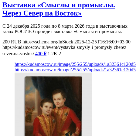
Выставка «Смыслы и промыслы.
Через Север на Восток»
С 24 декабря 2025 года по 8 марта 2026 года в выставочных
залах РОСИЗО пройдет выставка «Смыслы и промыслы.
200
RUB
https://schema.org/InStock
2025-12-25T16:16:00+03:00
https://kudamoscow.ru/event/vystavka-smysly-i-promysly-cherez-
sever-na-vostok/
400
₽
1.2K
2
https://kudamoscow.ru/image/255/255/uploads/1a32361c120d
https://kudamoscow.ru/image/255/255/uploads/1a32361c120d