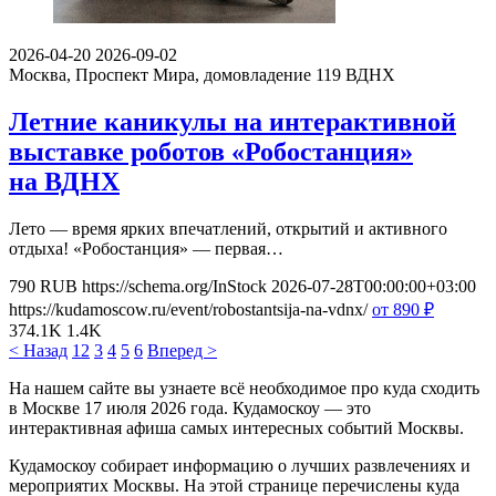
2026-04-20
2026-09-02
Москва, Проспект Мира, домовладение 119
ВДНХ
Летние каникулы на интерактивной
выставке роботов «Робостанция»
на ВДНХ
Лето — время ярких впечатлений, открытий и активного
отдыха! «Робостанция» — первая…
790
RUB
https://schema.org/InStock
2026-07-28T00:00:00+03:00
https://kudamoscow.ru/event/robostantsija-na-vdnx/
от 890
₽
374.1K
1.4K
< Назад
1
2
3
4
5
6
Вперед >
На нашем сайте вы узнаете всё необходимое про куда сходить
в Москве 17 июля 2026 года. Кудамоскоу — это
интерактивная афиша самых интересных событий Москвы.
Кудамоскоу собирает информацию о лучших развлечениях и
мероприятих Москвы. На этой странице перечислены куда