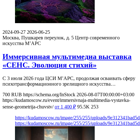
2024-09-27
2026-06-25
Москва, Пушкарев переулок, д. 5
Центр современного
искусства М’АРС
Иммерсивная мультимедиа выставка
«СЕНС. Эволюция стихий»
С 3 июля 2026 года ЦСИ М’АРС, продолжая осваивать сферу
психотрансформационного зрелищного искусства…
700
RUB
https://schema.org/InStock
2026-08-07T00:00:00+03:00
https://kudamoscow.ru/event/immersivnaja-multimedia-vystavka-
sense-geometrija-chuvstv/
от 1 400
₽
95.5K
253
https://kudamoscow.ru/image/255/255/uploads/9e312341bad5
https://kudamoscow.ru/image/255/255/uploads/9e312341bad5