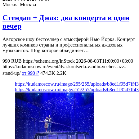
Москва
Москва
Стендап + Джаз: два концерта в один
вечер
Авторское шоу-бестселлер с атмосферой Нью-Йорка. Концерт
лучших комиков страны и профессиональных джазовых
музыкантов. Шоу, которое объединяет…
990
RUB
https://schema.org/InStock
2026-08-03T11:00:00+03:00
https://kudamoscow.ru/event/dva-kontserta-v-odin-vecher-jazz-
stand-up/
от 990
₽
474.3K
2.2K
https://kudamoscow.ru/image/255/255/uploads/b8ed1f95d7ff
https://kudamoscow.ru/image/255/255/uploads/b8ed1f95d7ff