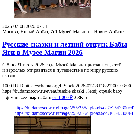
2026-07-08
2026-07-31
Москва, Новый Арбат, 7с1
Музей Магии на Новом Арбате
Русские сказки и летний отпуск Бабы
Яги в Музее Магии 2026
С 8 по 31 июля 2026 года Музей Магии приглашает детей
и взрослых отправиться в путешествие по миру русских
сказок…
1000
RUB
https://schema.org/InStock
2026-07-28T18:27:00+03:00
https://kudamoscow.ru/event/russkie-skazki-i-letnij-otpusk-baby-
jagi-v-muzee-magii-2026/
от 1 000
₽
2.3K
5
https://kudamoscow.ru/image/255/255/uploads/cc7e1543300e
https://kudamoscow.ru/image/255/255/uploads/cc7e1543300e