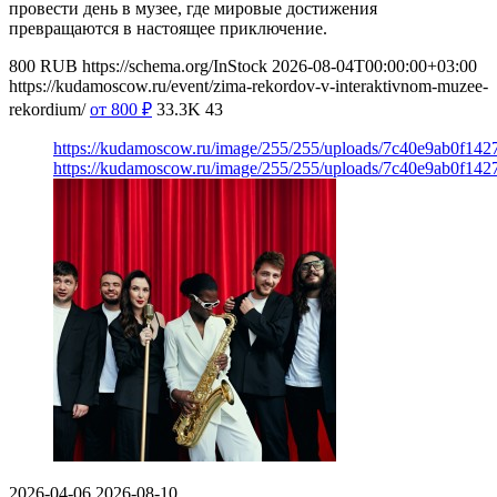
провести день в музее, где мировые достижения
превращаются в настоящее приключение.
800
RUB
https://schema.org/InStock
2026-08-04T00:00:00+03:00
https://kudamoscow.ru/event/zima-rekordov-v-interaktivnom-muzee-
rekordium/
от 800
₽
33.3K
43
https://kudamoscow.ru/image/255/255/uploads/7c40e9ab0f14
https://kudamoscow.ru/image/255/255/uploads/7c40e9ab0f14
2026-04-06
2026-08-10