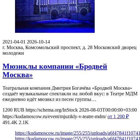
2021-04-01
2026-10-14
г. Москва, Комсомольский проспект, д. 28
Московский дворец
молодежи
Мюзиклы компании «Бродвей
Москва»
Театральная компания Дмитрия Богачёва «Бродвей Москва»
создаёт музыкальные спектакли на любой вкус: в Театре МДМ
ежедневно идёт мюзикл из песен группы…
1200
RUB
https://schema.org/InStock
2026-08-03T00:00:00+03:00
https://kudamoscow.ru/event/mjuzikly-v-teatre-mdm/
от 1 200
₽
491.4K
2.1K
https://kudamoscow.ru/image/255/255/uploads/a6f47841f107
https://kudamoscow.ru/image/255/255/uploads/a6f47841f107