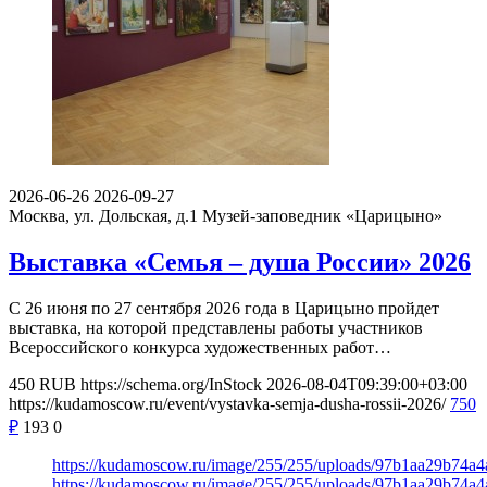
2026-06-26
2026-09-27
Москва, ул. Дольская, д.1
Музей-заповедник «Царицыно»
Выставка «Семья – душа России» 2026
С 26 июня по 27 сентября 2026 года в Царицыно пройдет
выставка, на которой представлены работы участников
Всероссийского конкурса художественных работ…
450
RUB
https://schema.org/InStock
2026-08-04T09:39:00+03:00
https://kudamoscow.ru/event/vystavka-semja-dusha-rossii-2026/
750
₽
193
0
https://kudamoscow.ru/image/255/255/uploads/97b1aa29b74a
https://kudamoscow.ru/image/255/255/uploads/97b1aa29b74a