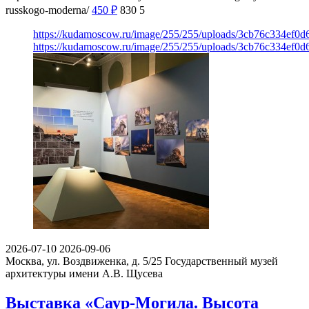
russkogo-moderna/
450
₽
830
5
https://kudamoscow.ru/image/255/255/uploads/3cb76c334ef0
https://kudamoscow.ru/image/255/255/uploads/3cb76c334ef0
2026-07-10
2026-09-06
Москва, ул. Воздвиженка, д. 5/25
Государственный музей
архитектуры имени А.В. Щусева
Выставка «Саур-Могила. Высота