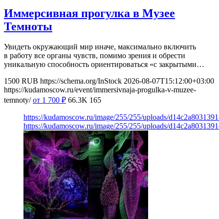
Иммерсивная прогулка в Музее
Темноты
Увидеть окружающий мир иначе, максимально включить
в работу все органы чувств, помимо зрения и обрести
уникальную способность ориентироваться «с закрытыми…
1500
RUB
https://schema.org/InStock
2026-08-07T15:12:00+03:00
https://kudamoscow.ru/event/immersivnaja-progulka-v-muzee-
temnoty/
от 1 700
₽
66.3K
165
https://kudamoscow.ru/image/255/255/uploads/d14c2a803139
https://kudamoscow.ru/image/255/255/uploads/d14c2a803139