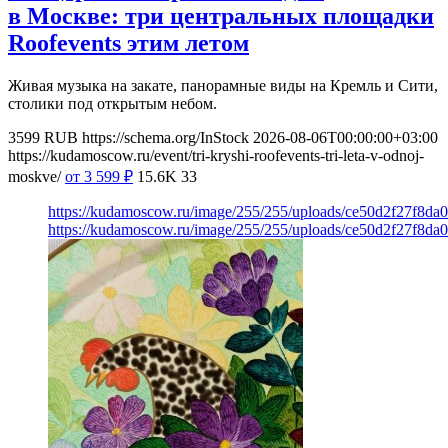
в Москве: три центральных площадки
Roofevents этим летом
Живая музыка на закате, панорамные виды на Кремль и Сити,
столики под открытым небом.
3599
RUB
https://schema.org/InStock
2026-08-06T00:00:00+03:00
https://kudamoscow.ru/event/tri-kryshi-roofevents-tri-leta-v-odnoj-
moskve/
от 3 599
₽
15.6K
33
https://kudamoscow.ru/image/255/255/uploads/ce50d2f27f8d
https://kudamoscow.ru/image/255/255/uploads/ce50d2f27f8d