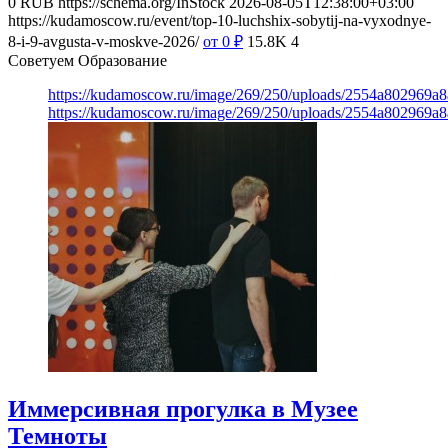
0
RUB
https://schema.org/InStock
2026-08-05T12:38:00+03:00
https://kudamoscow.ru/event/top-10-luchshix-sobytij-na-vyxodnye-
8-i-9-avgusta-v-moskve-2026/
от 0
₽
15.8K
4
Советуем Образование
https://kudamoscow.ru/image/269/250/uploads/2554a802969
https://kudamoscow.ru/image/269/250/uploads/2554a802969
Иммерсивная прогулка в Музее
Темноты