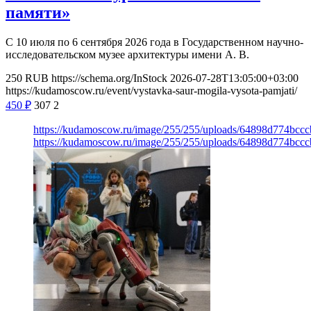
памяти»
С 10 июля по 6 сентября 2026 года в Государственном научно-
исследовательском музее архитектуры имени А. В.
250
RUB
https://schema.org/InStock
2026-07-28T13:05:00+03:00
https://kudamoscow.ru/event/vystavka-saur-mogila-vysota-pamjati/
450
₽
307
2
https://kudamoscow.ru/image/255/255/uploads/64898d774bc
https://kudamoscow.ru/image/255/255/uploads/64898d774bc