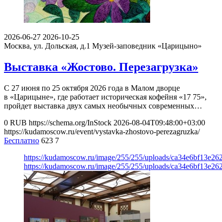
2026-06-27
2026-10-25
Москва, ул. Дольская, д.1
Музей-заповедник «Царицыно»
Выставка «Жостово. Перезагрузка»
С 27 июня по 25 октября 2026 года в Малом дворце
в «Царицыне», где работает историческая кофейня «17 75»,
пройдет выставка двух самых необычных современных…
0
RUB
https://schema.org/InStock
2026-08-04T09:48:00+03:00
https://kudamoscow.ru/event/vystavka-zhostovo-perezagruzka/
Бесплатно
623
7
https://kudamoscow.ru/image/255/255/uploads/ca34e6bf13e2
https://kudamoscow.ru/image/255/255/uploads/ca34e6bf13e2