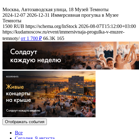
Москва, Автозаводская улица, 18
Музей Темноты
2024-12-07
2026-12-31
Иммерсивная прогулка в Музее
Темноты
1500
RUB
https://schema.org/InStock
2026-08-07T15:12:00+03:00
https://kudamoscow.ru/event/immersivnaja-progulka-v-muzee-
temnoty/
от 1 700
₽
66.3K
165
Отображать события
Все
Сегодня, 9 августа