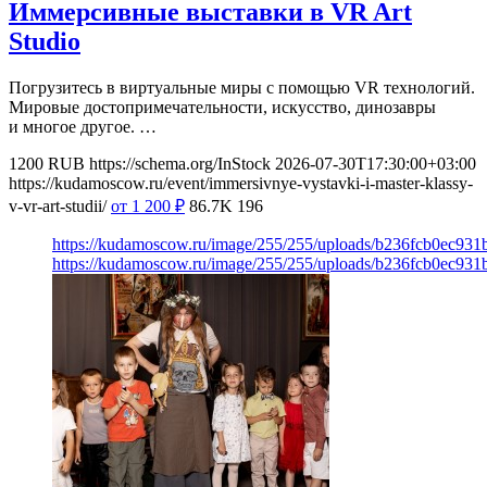
Иммерсивные выставки в VR Art
Studio
Погрузитесь в виртуальные миры с помощью VR технологий.
Мировые достопримечательности, искусство, динозавры
и многое другое. …
1200
RUB
https://schema.org/InStock
2026-07-30T17:30:00+03:00
https://kudamoscow.ru/event/immersivnye-vystavki-i-master-klassy-
v-vr-art-studii/
от 1 200
₽
86.7K
196
https://kudamoscow.ru/image/255/255/uploads/b236fcb0ec93
https://kudamoscow.ru/image/255/255/uploads/b236fcb0ec93