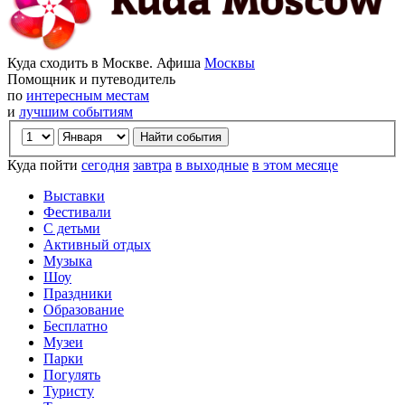
Куда сходить в Москве. Афиша
Москвы
Помощник и путеводитель
по
интересным местам
и
лучшим событиям
Куда пойти
сегодня
завтра
в выходные
в этом месяце
Выставки
Фестивали
С детьми
Активный отдых
Музыка
Шоу
Праздники
Образование
Бесплатно
Музеи
Парки
Погулять
Туристу