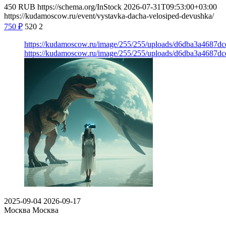
450
RUB
https://schema.org/InStock
2026-07-31T09:53:00+03:00
https://kudamoscow.ru/event/vystavka-dacha-velosiped-devushka/
750
₽
520
2
https://kudamoscow.ru/image/255/255/uploads/d6dba3a4687d
https://kudamoscow.ru/image/255/255/uploads/d6dba3a4687d
2025-09-04
2026-09-17
Москва
Москва