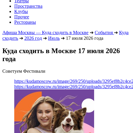
Театры
Пространства
Клубы
Прочее
Рестораны
Афиша Москвы — Куда сходить в Москве
➔
События
➔
Куда
сходить
➔
2026 год
➔
Июль
➔
17 июля 2026 года
Куда сходить в Москве 17 июля 2026
года
Советуем Фестивали
https://kudamoscow.ru/image/269/250/uploads/3295ef8b2c4ce
https://kudamoscow.ru/image/269/250/uploads/3295ef8b2c4ce