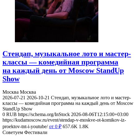
Стендап, музыкальное лото и мастер-
классы — комедийная программа
на каждый день от Moscow StandUp
Show
Москва
Москва
2026-07-21
2026-10-21
Стендап, музыкальное лото и мастер-
классы — комедийная программа на каждый день от Moscow
StandUp Show
0
RUB
https://schema.org/InStock
2026-08-06T12:15:00+03:00
https://kudamoscow.ru/event/stendap-v-moskve-ot-komikov-iz-
proektov-tnt-i-youtube/
от 0
₽
657.6K
1.8K
Советуем Фестивали