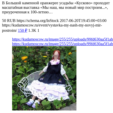
В Большой каменной оранжерее усадьбы «Кусково» проходит
масштабная выставка «Мы наш, мы новый мир построим...»,
приуроченная к 100-летию…
50
RUB
https://schema.org/InStock
2017-06-20T19:45:00+03:00
https://kudamoscow.ru/event/vystavka-my-nash-my-novyj-mir-
postroim/
150
₽
1.3K
1
https://kudamoscow.ru/image/255/255/uploads/99fd630aa5f1
https://kudamoscow.ru/image/255/255/uploads/99fd630aa5f1