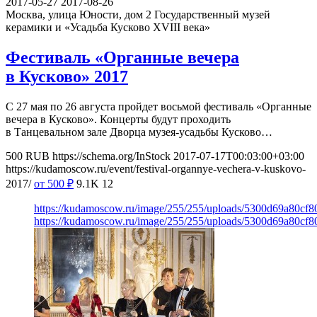
2017-05-27
2017-08-26
Москва, улица Юности, дом 2
Государственный музей
керамики и «Усадьба Кусково XVIII века»
Фестиваль «Органные вечера
в Кусково» 2017
С 27 мая по 26 августа пройдет восьмой фестиваль «Органные
вечера в Кусково». Концерты будут проходить
в Танцевальном зале Дворца музея-усадьбы Кусково…
500
RUB
https://schema.org/InStock
2017-07-17T00:03:00+03:00
https://kudamoscow.ru/event/festival-organnye-vechera-v-kuskovo-
2017/
от 500
₽
9.1K
12
https://kudamoscow.ru/image/255/255/uploads/5300d69a80cf8
https://kudamoscow.ru/image/255/255/uploads/5300d69a80cf8