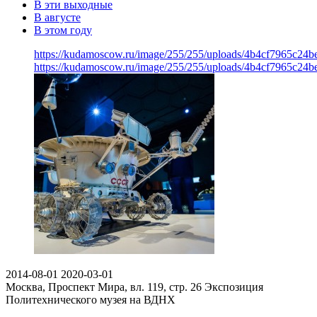
В эти выходные
В августе
В этом году
https://kudamoscow.ru/image/255/255/uploads/4b4cf7965c24
https://kudamoscow.ru/image/255/255/uploads/4b4cf7965c24
2014-08-01
2020-03-01
Москва, Проспект Мира, вл. 119, стр. 26
Экспозиция
Политехнического музея на ВДНХ