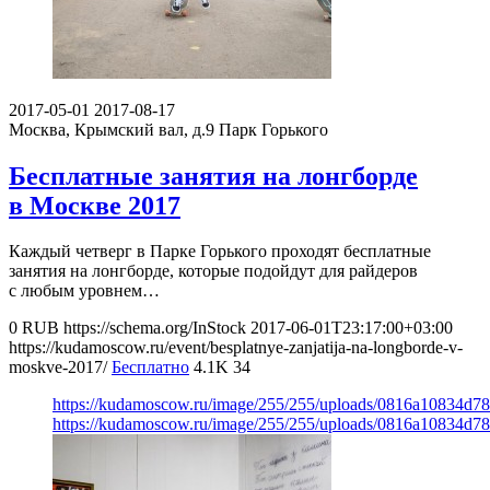
2017-05-01
2017-08-17
Москва, Крымский вал, д.9
Парк Горького
Бесплатные занятия на лонгборде
в Москве 2017
Каждый четверг в Парке Горького проходят бесплатные
занятия на лонгборде, которые подойдут для райдеров
с любым уровнем…
0
RUB
https://schema.org/InStock
2017-06-01T23:17:00+03:00
https://kudamoscow.ru/event/besplatnye-zanjatija-na-longborde-v-
moskve-2017/
Бесплатно
4.1K
34
https://kudamoscow.ru/image/255/255/uploads/0816a10834d7
https://kudamoscow.ru/image/255/255/uploads/0816a10834d7