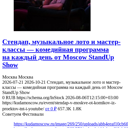
Стендап, музыкальное лото и мастер-
классы — комедийная программа
на каждый день от Moscow StandUp
Show
Москва
Москва
2026-07-21
2026-10-21
Стендап, музыкальное лото и мастер-
классы — комедийная программа на каждый день от Moscow
StandUp Show
0
RUB
https://schema.org/InStock
2026-08-06T12:15:00+03:00
https://kudamoscow.ru/event/stendap-v-moskve-ot-komikov-iz-
proektov-tnt-i-youtube/
от 0
₽
657.3K
1.8K
Советуем Фестивали
https://kudamoscow.ru/image/269/250/uploads/abb4eeaf10cb