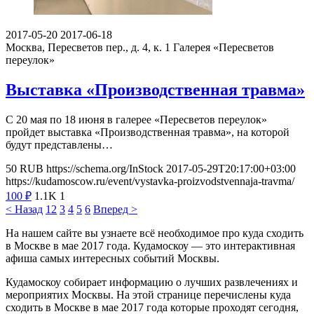
2017-05-20
2017-06-18
Москва, Пересветов пер., д. 4, к. 1
Галерея «Пересветов
переулок»
Выставка «Производственная травма»
С 20 мая по 18 июня в галерее «Пересветов переулок»
пройдет выставка «Производственная травма», на которой
будут представлены…
50
RUB
https://schema.org/InStock
2017-05-29T20:17:00+03:00
https://kudamoscow.ru/event/vystavka-proizvodstvennaja-travma/
100
₽
1.1K
1
< Назад
1
2
3
4
5
6
Вперед >
На нашем сайте вы узнаете всё необходимое про куда сходить
в Москве в мае 2017 года. Кудамоскоу — это интерактивная
афиша самых интересных событий Москвы.
Кудамоскоу собирает информацию о лучших развлечениях и
мероприятих Москвы. На этой странице перечислены куда
сходить в Москве в мае 2017 года которые проходят сегодня,