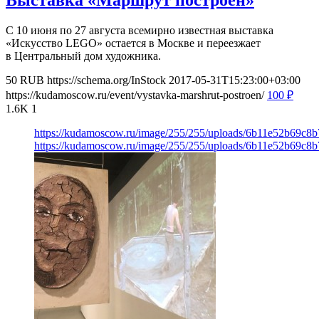
Выставка «Маршрут построен»
С 10 июня по 27 августа всемирно известная выставка
«Искусство LEGO» остается в Москве и переезжает
в Центральный дом художника.
50
RUB
https://schema.org/InStock
2017-05-31T15:23:00+03:00
https://kudamoscow.ru/event/vystavka-marshrut-postroen/
100
₽
1.6K
1
https://kudamoscow.ru/image/255/255/uploads/6b11e52b69c8
https://kudamoscow.ru/image/255/255/uploads/6b11e52b69c8