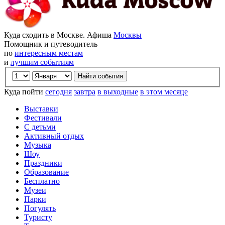
Куда сходить в Москве. Афиша
Москвы
Помощник и путеводитель
по
интересным местам
и
лучшим событиям
Куда пойти
сегодня
завтра
в выходные
в этом месяце
Выставки
Фестивали
С детьми
Активный отдых
Музыка
Шоу
Праздники
Образование
Бесплатно
Музеи
Парки
Погулять
Туристу