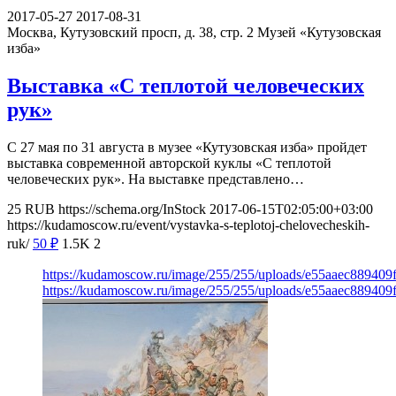
2017-05-27
2017-08-31
Москва, Кутузовский просп, д. 38, стр. 2
Музей «Кутузовская
изба»
Выставка «С теплотой человеческих
рук»
С 27 мая по 31 августа в музее «Кутузовская изба» пройдет
выставка современной авторской куклы «С теплотой
человеческих рук». На выставке представлено…
25
RUB
https://schema.org/InStock
2017-06-15T02:05:00+03:00
https://kudamoscow.ru/event/vystavka-s-teplotoj-chelovecheskih-
ruk/
50
₽
1.5K
2
https://kudamoscow.ru/image/255/255/uploads/e55aaec88940
https://kudamoscow.ru/image/255/255/uploads/e55aaec88940