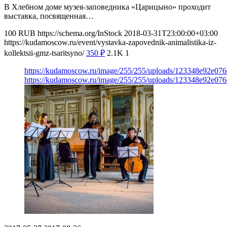
В Хлебном доме музея-заповедника «Царицыно» проходит
выставка, посвященная…
100
RUB
https://schema.org/InStock
2018-03-31T23:00:00+03:00
https://kudamoscow.ru/event/vystavka-zapovednik-animalistika-iz-
kollektsii-gmz-tsaritsyno/
350
₽
2.1K
1
https://kudamoscow.ru/image/255/255/uploads/123348e92e07
https://kudamoscow.ru/image/255/255/uploads/123348e92e07