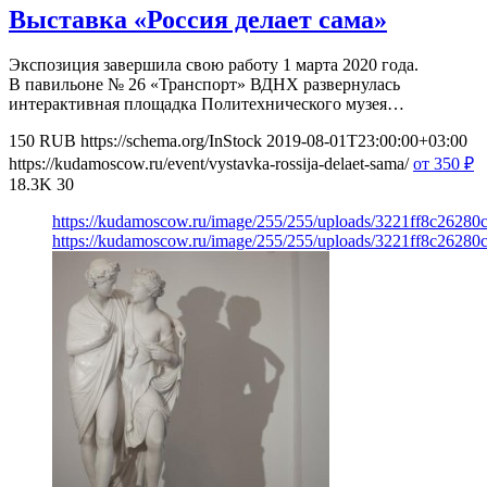
Выставка «Россия делает сама»
Экспозиция завершила свою работу 1 марта 2020 года.
В павильоне № 26 «Транспорт» ВДНХ развернулась
интерактивная площадка Политехнического музея…
150
RUB
https://schema.org/InStock
2019-08-01T23:00:00+03:00
https://kudamoscow.ru/event/vystavka-rossija-delaet-sama/
от 350
₽
18.3K
30
https://kudamoscow.ru/image/255/255/uploads/3221ff8c2628
https://kudamoscow.ru/image/255/255/uploads/3221ff8c2628