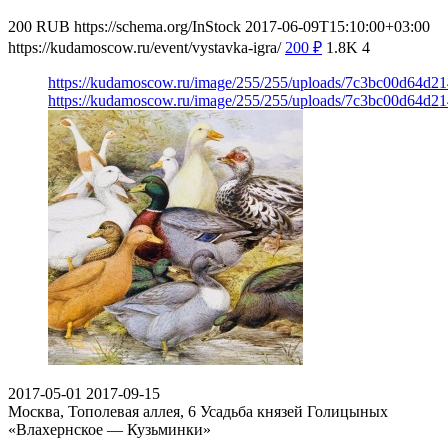
200
RUB
https://schema.org/InStock
2017-06-09T15:10:00+03:00
https://kudamoscow.ru/event/vystavka-igra/
200
₽
1.8K
4
https://kudamoscow.ru/image/255/255/uploads/7c3bc00d64d
https://kudamoscow.ru/image/255/255/uploads/7c3bc00d64d
2017-05-01
2017-09-15
Москва, Тополевая аллея, 6
Усадьба князей Голицыных
«Влахернское — Кузьминки»