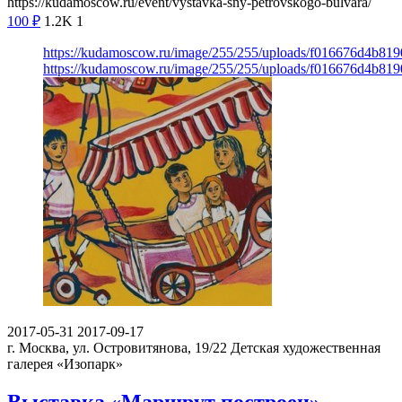
https://kudamoscow.ru/event/vystavka-sny-petrovskogo-bulvara/
100
₽
1.2K
1
https://kudamoscow.ru/image/255/255/uploads/f016676d4b81
https://kudamoscow.ru/image/255/255/uploads/f016676d4b81
2017-05-31
2017-09-17
г. Москва, ул. Островитянова, 19/22
Детская художественная
галерея «Изопарк»