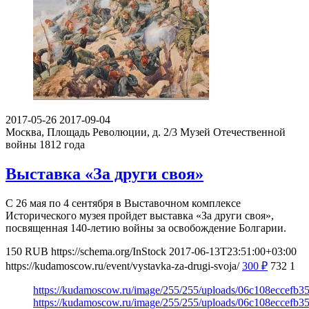
2017-05-26
2017-09-04
Москва, Площадь Революции, д. 2/3
Музей Отечественной
войны 1812 года
Выставка «За други своя»
С 26 мая по 4 сентября в Выставочном комплексе
Исторического музея пройдет выставка «За други своя»,
посвященная 140-летию войны за освобождение Болгарии.
150
RUB
https://schema.org/InStock
2017-06-13T23:51:00+03:00
https://kudamoscow.ru/event/vystavka-za-drugi-svoja/
300
₽
732
1
https://kudamoscow.ru/image/255/255/uploads/06c108eccefb
https://kudamoscow.ru/image/255/255/uploads/06c108eccefb