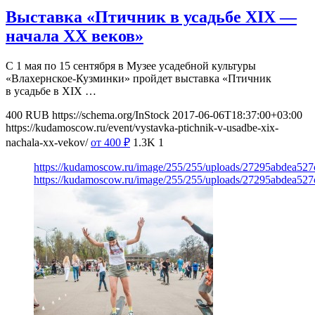
Выставка «Птичник в усадьбе XIX —
начала ХХ веков»
С 1 мая по 15 сентября в Музее усадебной культуры
«Влахернское-Кузминки» пройдет выставка «Птичник
в усадьбе в XIX …
400
RUB
https://schema.org/InStock
2017-06-06T18:37:00+03:00
https://kudamoscow.ru/event/vystavka-ptichnik-v-usadbe-xix-
nachala-xx-vekov/
от 400
₽
1.3K
1
https://kudamoscow.ru/image/255/255/uploads/27295abdea527
https://kudamoscow.ru/image/255/255/uploads/27295abdea527