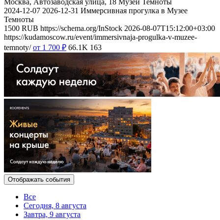
Москва, Автозаводская улица, 18
Музей Темноты
2024-12-07
2026-12-31
Иммерсивная прогулка в Музее
Темноты
1500
RUB
https://schema.org/InStock
2026-08-07T15:12:00+03:00
https://kudamoscow.ru/event/immersivnaja-progulka-v-muzee-
temnoty/
от 1 700
₽
66.1K
163
Отображать события
Все
Сегодня, 8 августа
Завтра, 9 августа