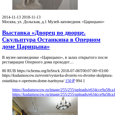
2014-11-13
2018-11-13
Москва, ул. Дольская, д.1
Музей-заповедник «Царицыно»
Выставка «Дворец во дворце.
Скульптура Останкина в Оперном
доме Царицына»
В музее-заповеднике «Царицыно», в залах открытого после
реставрации Оперного дома проходит…
80
RUB
https://schema.org/InStock
2018-07-06T00:07:00+03:00
https://kudamoscow.ru/event/vystavka-dvorets-vo-dvortse-skulptura-
ostankina-v-opernom-dome-tsaritsyna/
150
₽
994
1
https://kudamoscow.ru/image/255/255/uploads/e634cce9a58c
https://kudamoscow.ru/image/255/255/uploads/e634cce9a58c